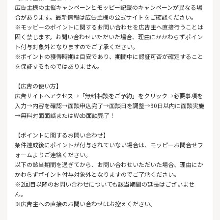
広告主様の主催キャンペーンとモッピー記載のキャンペーンが異なる場
合があります。最新情報は広告主様の公式サイトをご確認ください。
※モッピーのポイントに関するお問い合わせを広告主へ直接行うことは
固く禁じます。お問い合わせいただいた場合、理由にかかわらずポイン
ト付与対象外となりますのでご了承ください。
※ポイントの獲得時期は目安であり、期間中に認証可否が確定すること
を保証するものではありません。
【広告の使い方】
広告サイトへアクセス→「無料相談をご予約」をクリック→必要事項を
入力→内容を確認→面談申込完了→面談日を調整→90日以内に面談実施
→無料対面面談またはWeb面談完了！
【ポイントに関するお問い合わせ】
条件達成後にポイントが付与されていない場合は、モッピーお問合せフ
ォームよりご連絡ください。
以下の該当期間を過ぎてから、お問い合わせいただいた場合、理由にか
かわらずポイント付与対象外となりますのでご了承ください。
※2回目以降のお問い合わせについても該当期間の延長はございませ
ん。
※広告主への直接のお問い合わせはお控えください。