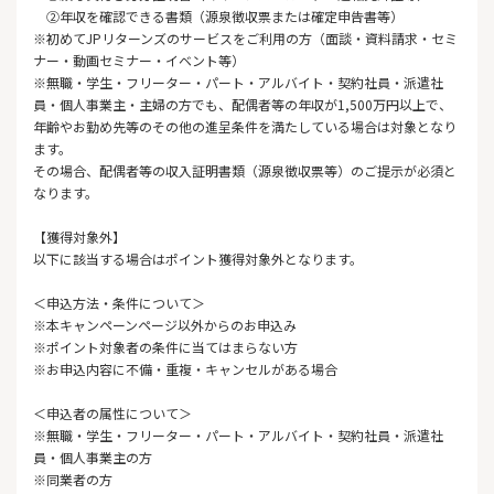
②年収を確認できる書類（源泉徴収票または確定申告書等）
※初めてJPリターンズのサービスをご利用の方（面談・資料請求・セミ
ナー・動画セミナー・イベント等）
※無職・学生・フリーター・パート・アルバイト・契約社員・派遣社
員・個人事業主・主婦の方でも、配偶者等の年収が1,500万円以上で、
年齢やお勤め先等のその他の進呈条件を満たしている場合は対象となり
ます。
その場合、配偶者等の収入証明書類（源泉徴収票等）のご提示が必須と
なります。
【獲得対象外】
以下に該当する場合はポイント獲得対象外となります。
＜申込方法・条件について＞
※本キャンペーンページ以外からのお申込み
※ポイント対象者の条件に当てはまらない方
※お申込内容に不備・重複・キャンセルがある場合
＜申込者の属性について＞
※無職・学生・フリーター・パート・アルバイト・契約社員・派遣社
員・個人事業主の方
※同業者の方