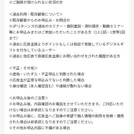
※ご融資が受けられない状況の方
＜過去利用・既存顧客について＞
※既存顧客からのお申込み・お問合せ
※JPリターンズの過去のセミナー・個別面談・資料請求・動画セミナー
等にお申込みまたはご参加いただいたことがある方（1人1回・1世帯1回
まで）
※過去に広告主様よりポイントもしくは独自で実施しているデジタルギ
フトを付与しているユーザー
※過去に他広告で直接広告主様にお問い合わせをされた履歴がある方
＜不正・その他＞
※虚偽・いたずら・不正申込と判断された場合
※広告主が正常な申込みでないと判断した場合
※身分確認（本人確認含む）や連絡が取れない場合
＜お申込み後のご注意＞
※お申込み後、内容確認のお電話をさせていただきます。ご対応いただ
けない場合は非承認となりますのでご注意ください。
※お申込み後に、広告主へご自身の希望で個人情報の削除を依頼・適用
された場合は非承認となりますのでご注意ください。
※その他お申込内容に不備がある場合