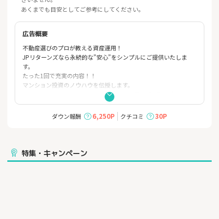
あくまでも目安としてご参考にしてください。
広告概要
不動産選びのプロが教える資産運用！
JPリターンズなら永続的な”安心”をシンプルにご提供いたしま
す。
たった1回で充実の内容！！
マンション投資のノウハウを伝授します。
マンションのオーナーになって家賃収入を得る「不動産投資」。
不動産投資は数ある投資商品の中でも比較的リスクが低いとさ
れ、
6,250P
30P
ダウン報酬
クチコミ
初めての方や慎重派の方でもお気軽にご相談いただけます。
JPリターンズの個別面談では、不動産投資の基礎からメリット・
デメリット、
不動産の投資のやり方まで詳しくご説明します。
特集・キャンペーン
まずは無料でご相談ください。