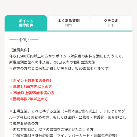
よくある質問
クチコミ
ポイント
獲得条件
（0件）
（0件）
ｰｰｰｰｰｰ[PR]ｰｰｰｰｰｰ
【獲得条件】
年収1,500万円以上の方かつポイント対象者の条件を満たしたうえで、
新規個別面談への申込後、 90日以内の個別面談実施
※遠方の方などご来社が難しい場合は、Web面談も可能です
【ポイント対象者の条件】
※年収1,500万円以上の方
※25歳以上満55歳未満の方
※勤続年数2年以上の方
※上場企業、それに準ずる企業（＝資本金1億円以上）、またはそのグ
ループ会社にお勤めの方、もしくは医師・公務員・看護師・薬剤師とし
て現在お勤めの方
※面談参加時に、以下の書類をご提示いただける方
①顔写真付き身分証明書（マイナンバーカード・運転免許証等）