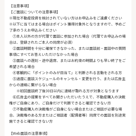
【注意事項】
【ご面談についての注意事項】
※現在不動産投資を検討されていない方はお申込みをご遠慮ください
※以下に当てはまる場合はポイント獲得対象外となりますので、予めご
了承のうえお申込みください
①本人以外の方が代理で面談に参加された場合（代理でお申込みの場
合は、登録されたご本人の同席が必須）
②面談時間を十分に確保できなかった、または面談前・面談中の質問
事項にすべてお答えいただけなかった場合
③面談への遅刻・途中退席、またはお約束の時間よりも早い終了をご
希望される場合
④客観的に「ポイントのみが目当て」と判断される言動をされる方
⑤過度に面談スケジュールのキャンセル・変更を行う、または広告主
からの連絡に繋がらない場合
※初回面談終了後30日以内に連絡が取れる方が対象となります
⑥広告主の提案をすべてお聞きいただいたうえで、不動産購入の決裁
権がご自身にあり、ご自身だけで判断できると確認できない方
⑦不動産購入の決裁権がご自身にない場合またはご相談が必要な場
合、決裁権のある方またはご相談者（配偶者等）同席での面談を別途実
施できると確認できない方
【Web面談の注意事項】