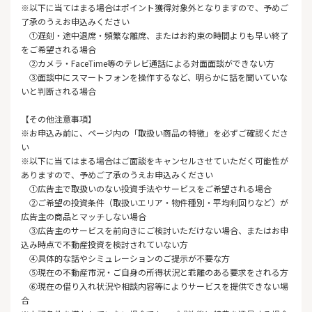
※以下に当てはまる場合はポイント獲得対象外となりますので、予めご
了承のうえお申込みください
①遅刻・途中退席・頻繁な離席、またはお約束の時間よりも早い終了
をご希望される場合
②カメラ・FaceTime等のテレビ通話による対面面談ができない方
③面談中にスマートフォンを操作するなど、明らかに話を聞いていな
いと判断される場合
【その他注意事項】
※お申込み前に、ページ内の「取扱い商品の特徴」を必ずご確認くださ
い
※以下に当てはまる場合はご面談をキャンセルさせていただく可能性が
ありますので、予めご了承のうえお申込みください
①広告主で取扱いのない投資手法やサービスをご希望される場合
②ご希望の投資条件（取扱いエリア・物件種別・平均利回りなど）が
広告主の商品とマッチしない場合
③広告主のサービスを前向きにご検討いただけない場合、またはお申
込み時点で不動産投資を検討されていない方
④具体的な話やシミュレーションのご提示が不要な方
⑤現在の不動産市況・ご自身の所得状況と乖離のある要求をされる方
⑥現在の借り入れ状況や相談内容等によりサービスを提供できない場
合