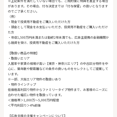
※上記条件を満たしていない場合でも、ご成約後に特典を進呈する場合
があります。その場合、付与決定までは「付与保留」の扱いとなります
のでご了承ください。
（例）
・現金で投資用不動産をご購入いただけた方
・頭金として現金をお支払いいただき、投資用不動産をご購入いただけ
た方
・年収1,500万円未満または勤続2年未満でも、広告主提携の金融機関か
ら融資を受け、投資用不動産をご購入いただけた方
【取扱い商品の特徴】
・取扱いエリア
入居率や家賃の相場が高い【東京・神奈川エリア】の中古区分物件を中
心に、築年数や駅距離などの条件の良いものをセレクトしてご提案して
います。
※一部、大阪エリア物件の取扱いあり
・物件ラインナップ
低価格高利回り物件からファミリータイプ物件まで、お客様のニーズに
合わせた幅広い物件を取扱っています。
＜価格帯＞1,000万～5,000万円程度
＜平均利回り＞4%前後
【広告主様の主催キャンペーンについて】