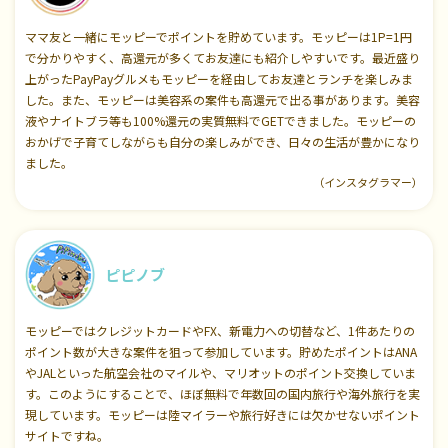
ママ友と一緒にモッピーでポイントを貯めています。モッピーは1P=1円
で分かりやすく、高還元が多くてお友達にも紹介しやすいです。最近盛り
上がったPayPayグルメもモッピーを経由してお友達とランチを楽しみま
した。また、モッピーは美容系の案件も高還元で出る事があります。美容
液やナイトブラ等も100%還元の実質無料でGETできました。モッピーの
おかげで子育てしながらも自分の楽しみができ、日々の生活が豊かになり
ました。
（インスタグラマー）
ピピノブ
モッピーではクレジットカードやFX、新電力への切替など、1件あたりの
ポイント数が大きな案件を狙って参加しています。貯めたポイントはANA
やJALといった航空会社のマイルや、マリオットのポイント交換していま
す。このようにすることで、ほぼ無料で年数回の国内旅行や海外旅行を実
現しています。モッピーは陸マイラーや旅行好きには欠かせないポイント
サイトですね。