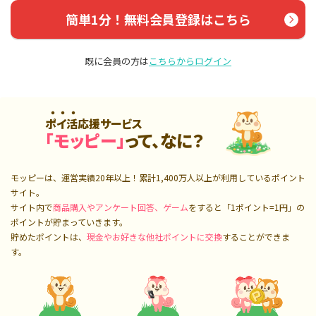
簡単1分！無料会員登録はこちら
既に会員の方は
こちらからログイン
ポイ活応援サービス
「モッピー」
って、なに？
モッピーは、運営実績20年以上！累計
1,400万人
以上が利用しているポイント
サイト。
サイト内で
商品購入やアンケート回答、ゲーム
をすると「1ポイント=1円」の
ポイントが貯まっていきます。
貯めたポイントは、
現金やお好きな他社ポイントに交換
することができま
す。