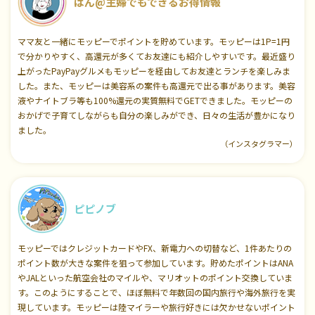
ぱん@主婦でもできるお得情報
ママ友と一緒にモッピーでポイントを貯めています。モッピーは1P=1円
で分かりやすく、高還元が多くてお友達にも紹介しやすいです。最近盛り
上がったPayPayグルメもモッピーを経由してお友達とランチを楽しみま
した。また、モッピーは美容系の案件も高還元で出る事があります。美容
液やナイトブラ等も100%還元の実質無料でGETできました。モッピーの
おかげで子育てしながらも自分の楽しみができ、日々の生活が豊かになり
ました。
（インスタグラマー）
ピピノブ
モッピーではクレジットカードやFX、新電力への切替など、1件あたりの
ポイント数が大きな案件を狙って参加しています。貯めたポイントはANA
やJALといった航空会社のマイルや、マリオットのポイント交換していま
す。このようにすることで、ほぼ無料で年数回の国内旅行や海外旅行を実
現しています。モッピーは陸マイラーや旅行好きには欠かせないポイント