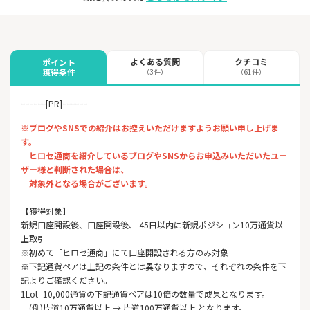
よくある質問
クチコミ
ポイント
獲得条件
（3件）
（61件）
ｰｰｰｰｰｰ[PR]ｰｰｰｰｰｰ
※ブログやSNSでの紹介はお控えいただけますようお願い申し上げま
す。
ヒロセ通商を紹介しているブログやSNSからお申込みいただいたユー
ザー様と判断された場合は、
対象外となる場合がございます。
【獲得対象】
新規口座開設後、口座開設後、 45日以内に新規ポジション10万通貨以
上取引
※初めて「ヒロセ通商」にて口座開設される方のみ対象
※下記通貨ペアは上記の条件とは異なりますので、それぞれの条件を下
記よりご確認ください。
1Lot=10,000通貨の下記通貨ペアは10倍の数量で成果となります。
(例)片道10万通貨以上 → 片道100万通貨以上 となります。