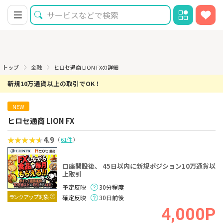
トップ
金融
ヒロセ通商 LION FXの詳細
新規10万通貨以上の取引でOK！
NEW
ヒロセ通商 LION FX
4.9
（
61件
）
口座開設後、 45日以内に新規ポジション10万通貨以
上取引
予定反映
30分程度
ランクアップ対象
確定反映
30日前後
4,000P