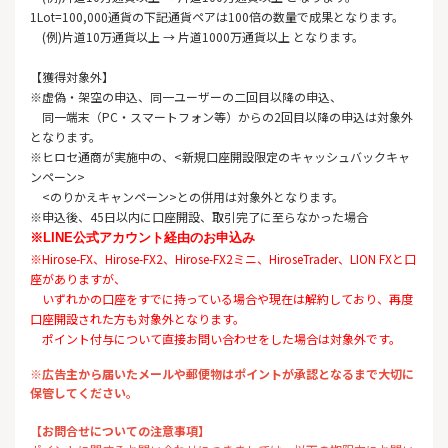
1Lot=100,000通貨の下記通貨ペアは100倍の数量で成果となります。
(例)片道10万通貨以上 → 片道1000万通貨以上 となります。
【獲得対象外】
※虚偽・架空の申込、同一ユーザーの二回目以降の申込、
同一端末（PC・スマートフォン等）からの2回目以降の申込は対象外
となります。
※ヒロセ通商が実施中の、<新規口座開設限定のキャッシュバックキャ
ンペーン>
<のりかえキャンペーン>との併用は対象外となります。
※申込後、45日以内に口座開設、取引完了に至らなかった場合
※LINE公式アカウント経由のお申込み
※Hirose-FX、Hirose-FX2、Hirose-FX2ミニ、HiroseTrader、LION FXと口
座がありますが、
いずれかの口座をすでに持っている場合や現在は解約しており、再度
口座開設された方も対象外となります。
ポイント付与について直接お問い合わせをした場合は対象外です。
※広告主から届いたメールや郵便物はポイントが承認となるまで大切に
保管してください。
【お問合せについての注意事項】