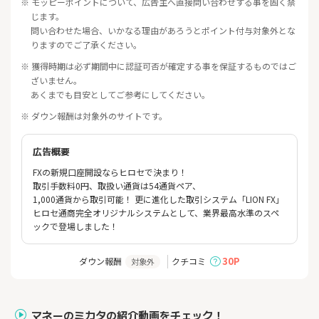
※ モッピーポイントについて、広告主へ直接問い合わせする事を固く禁
じます。
問い合わせた場合、いかなる理由があろうとポイント付与対象外とな
りますのでご了承ください。
※ 獲得時期は必ず期間中に認証可否が確定する事を保証するものではご
ざいません。
あくまでも目安としてご参考にしてください。
※ ダウン報酬は対象外のサイトです。
広告概要
FXの新規口座開設ならヒロセで決まり！
取引手数料0円、取扱い通貨は54通貨ペア、
1,000通貨から取引可能！ 更に進化した取引システム「LION FX」
ヒロセ通商完全オリジナルシステムとして、業界最高水準のスペ
ックで登場しました！
30P
ダウン報酬
クチコミ
対象外
マネーのミカタの紹介動画をチェック！