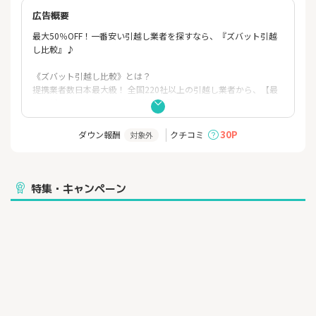
広告概要
最大50％OFF！一番安い引越し業者を探すなら、『ズバット引越
し比較』♪
《ズバット引越し比較》とは？
提携業者数日本最大級！ 全国220社以上の引越し業者から、【最
短1分】で、一番安い引越し業者が探せます♪
なんと！最大50％OFF！？
ご紹介件数は2,200万件突破！
30P
ダウン報酬
クチコミ
対象外
特集・キャンペーン