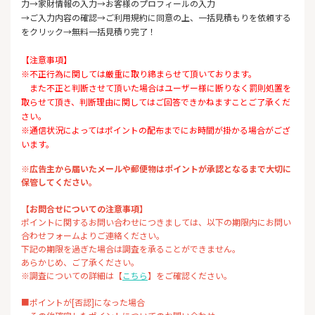
力→家財情報の入力→お客様のプロフィールの入力
→ご入力内容の確認→ご利用規約に同意の上、一括見積もりを依頼する
をクリック→無料一括見積り完了！
【注意事項】
※不正行為に関しては厳重に取り締まらせて頂いております。
また不正と判断させて頂いた場合はユーザー様に断りなく罰則処置を
取らせて頂き、判断理由に関してはご回答できかねますことご了承くだ
さい。
※通信状況によってはポイントの配布までにお時間が掛かる場合がござ
います。
※広告主から届いたメールや郵便物はポイントが承認となるまで大切に
保管してください。
【お問合せについての注意事項】
ポイントに関するお問い合わせにつきましては、以下の期限内にお問い
合わせフォームよりご連絡ください。
下記の期限を過ぎた場合は調査を承ることができません。
あらかじめ、ご了承ください。
※調査についての詳細は【
こちら
】をご確認ください。
■ポイントが[否認]になった場合