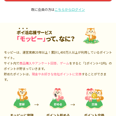
既に会員の方は
こちらからログイン
ポイ活応援サービス
「モッピー」
って、なに？
モッピーは、運営実績20年以上！累計
1,400万人
以上が利用しているポイント
サイト。
サイト内で
商品購入やアンケート回答、ゲーム
をすると「1ポイント=1円」の
ポイントが貯まっていきます。
貯めたポイントは、
現金やお好きな他社ポイントに交換
することができま
す。
モッピーに登録
ポイント貯める
ポイント交換