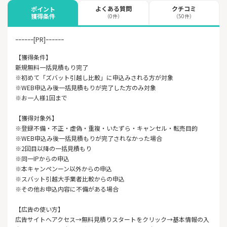
よくある質問
クチコミ
ポイント
獲得条件
（0件）
（50件）
ｰｰｰｰｰｰ[PR]ｰｰｰｰｰｰ
【獲得条件】
新規無料一括見積もり完了
※初めて「ズバット引越し比較」に申込みされる方が対象
※WEB申込み後一括見積もりが完了した方のみ対象
※お一人様1回まで
【獲得対象外】
※登録不備・不正・虚偽・重複・いたずら・キャンセル・転売目的
※WEB申込み後一括見積もりが完了されなかった場合
※2回目以降の一括見積もり
※同一IPからの申込
※本キャンペンーン以外からの申込
※スバット引越大手業者比較からの申込
※その他お申込内容に不備がある場合
【広告の使い方】
広告サイトへアクセス→無料見積りスタートをクリック→基本情報の入