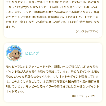
で分かりやすく、高還元が多くてお友達にも紹介しやすいです。最近盛り
上がったPayPayグルメもモッピーを経由してお友達とランチを楽しみま
した。また、モッピーは美容系の案件も高還元で出る事があります。美容
液やナイトブラ等も100%還元の実質無料でGETできました。モッピーの
おかげで子育てしながらも自分の楽しみができ、日々の生活が豊かになり
ました。
（インスタグラマー）
ピピノブ
モッピーではクレジットカードやFX、新電力への切替など、1件あたりの
ポイント数が大きな案件を狙って参加しています。貯めたポイントはANA
やJALといった航空会社のマイルや、マリオットのポイント交換していま
す。このようにすることで、ほぼ無料で年数回の国内旅行や海外旅行を実
現しています。モッピーは陸マイラーや旅行好きには欠かせないポイント
サイトですね。
（陸マイラー/ブロガー）