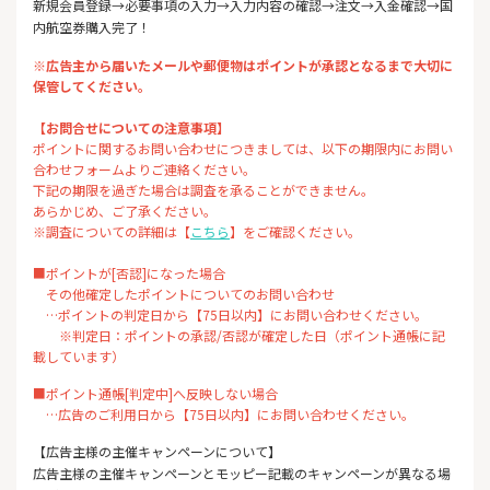
新規会員登録→必要事項の入力→入力内容の確認→注文→入金確認→国
内航空券購入完了！
※広告主から届いたメールや郵便物はポイントが承認となるまで大切に
保管してください。
【お問合せについての注意事項】
ポイントに関するお問い合わせにつきましては、以下の期限内にお問い
合わせフォームよりご連絡ください。
下記の期限を過ぎた場合は調査を承ることができません。
あらかじめ、ご了承ください。
※調査についての詳細は【
こちら
】をご確認ください。
■ポイントが[否認]になった場合
その他確定したポイントについてのお問い合わせ
…ポイントの判定日から【75日以内】にお問い合わせください。
※判定日：ポイントの承認/否認が確定した日（ポイント通帳に記
載しています）
■ポイント通帳[判定中]へ反映しない場合
…広告のご利用日から【75日以内】にお問い合わせください。
【広告主様の主催キャンペーンについて】
広告主様の主催キャンペーンとモッピー記載のキャンペーンが異なる場