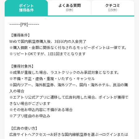
よくある質問
クチコミ
ポイント
獲得条件
（0件）
（19件）
ｰｰｰｰｰｰ[PR]ｰｰｰｰｰｰ
【獲得条件】
Webで国内航空券購入後、3日以内の入金完了
※購入個数・金額に関係なく付与されるモッピーポイントは一律です。
※リピートOKですが、1日1回までとなります
【獲得対象外】
※成果が重複した場合、ラストクリックのみ承認対象となります。
※不備・不正・虚偽・重複・いたずら・キャンセル
※国内ツアー、海外航空券、海外ツアー、国内・海外ホテル、民泊の購
入の場合
※エアトリ公式アプリに遷移して広告利用した場合、ポイントが獲得で
きない場合がございます
※その他お申込内容に不備がある場合
※アプリ経由のお申込み
【広告の使い方】
広告サイトへアクセス→お好きな国内線航空券を選ぶ→ログインまたは