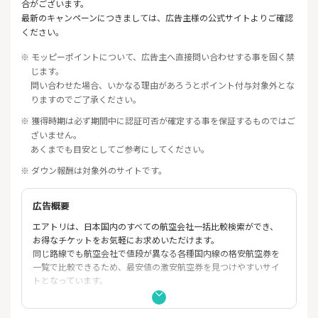
合がございます。
最新のキャンペーンにつきましては、広告主様の公式サイトよりご確認
ください。
※ モッピーポイントについて、広告主へ直接問い合わせする事を固く禁
じます。
問い合わせた場合、いかなる理由があろうとポイント付与対象外とな
りますのでご了承ください。
※ 獲得時期は必ず期間中に認証可否が確定する事を保証するものではご
ざいません。
あくまでも目安としてご参考にしてください。
※ ダウン報酬は対象外のサイトです。
広告概要
エアトリは、日本国内のすべての航空会社一括比較検索ができ、
お得なチケットをお気軽にお求めいただけます。
同じ路線でも航空会社で値段が異なる各種国内線の格安航空券を
一覧で比較できるため、最安値の激安航空券を見つけやすいサイ
トとなっています。
また、会員の方はご購入額の2%がポイントとして加算されます。