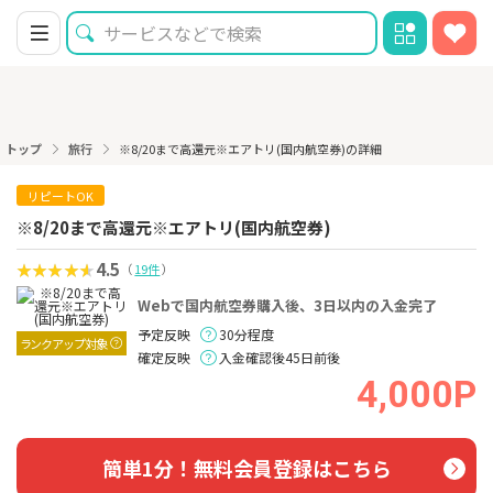
トップ
旅行
※8/20まで高還元※エアトリ(国内航空券)の詳細
リピートOK
※8/20まで高還元※エアトリ(国内航空券)
4.5
（
19件
）
Webで国内航空券購入後、3日以内の入金完了
予定反映
30分程度
ランクアップ対象
確定反映
入金確認後45日前後
4,000P
簡単1分！無料会員登録はこちら