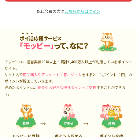
既に会員の方は
こちらからログイン
ポイ活応援サービス
「モッピー」
って、なに？
モッピーは、運営実績20年以上！累計
1,400万人
以上が利用しているポイント
サイト。
サイト内で
商品購入やアンケート回答、ゲーム
をすると「1ポイント=1円」の
ポイントが貯まっていきます。
貯めたポイントは、
現金やお好きな他社ポイントに交換
することができま
す。
モッピーに登録
ポイント貯める
ポイント交換