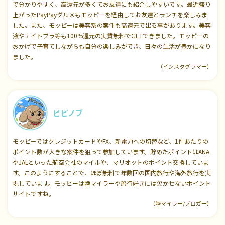
で分かりやすく、高還元が多くてお友達にも紹介しやすいです。最近盛り
上がったPayPayグルメもモッピーを経由してお友達とランチを楽しみま
した。また、モッピーは美容系の案件も高還元で出る事があります。美容
液やナイトブラ等も100%還元の実質無料でGETできました。モッピーの
おかげで子育てしながらも自分の楽しみができ、日々の生活が豊かになり
ました。
（インスタグラマー）
ピピノブ
モッピーではクレジットカードやFX、新電力への切替など、1件あたりの
ポイント数が大きな案件を狙って参加しています。貯めたポイントはANA
やJALといった航空会社のマイルや、マリオットのポイント交換していま
す。このようにすることで、ほぼ無料で年数回の国内旅行や海外旅行を実
現しています。モッピーは陸マイラーや旅行好きには欠かせないポイント
サイトですね。
（陸マイラー/ブロガー）