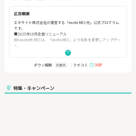
広告概要
エキサイト株式会社が運営する「excite MEC光」公式プログラム
です。
■2025年10月全面リニューアル
BB.excite光 MECは、「excite MEC」より名称を変更しアップデー
ト。
月額以外は一切不要のIPv6 IPoE 1ギガ光回線サービス。
■BB.excite光 MECの特徴
30P
ダウン報酬
クチコミ
対象外
1.「月額料金しかいらない」料金体系
・お支払いは月額料金のみ。
・初期費用、なし。
・工事費など他の費用は一切不要。
特集・キャンペーン
土日や祝日に工事する際の追加費用や、引越しなどの費用も一
切かかりません。
※ルーターレンタル、オプションサービスをご契約時は各料金
が発生します。
2.縛りも違約金もなし
・契約期間縛りや解約時の違約金請求など一切なし
・途中解約時に工事費残債が請求される心配なし