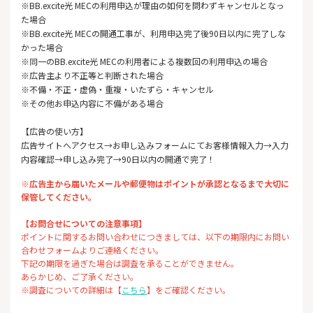
※BB.excite光 MECの利用申込が理由の如何を問わずキャンセルとなっ
た場合
※BB.excite光 MECの開通工事が、利用申込完了後90日以内に完了しな
かった場合
※同一のBB.excite光 MECの利用者による複数回の利用申込の場合
※広告主より不正等と判断された場合
※不備・不正・虚偽・重複・いたずら・キャンセル
※その他お申込内容に不備がある場合
【広告の使い方】
広告サイトへアクセス→お申し込みフォームにてお客様情報入力→入力
内容確認→申し込み完了→90日以内の開通で完了！
※広告主から届いたメールや郵便物はポイントが承認となるまで大切に
保管してください。
【お問合せについての注意事項】
ポイントに関するお問い合わせにつきましては、以下の期限内にお問い
合わせフォームよりご連絡ください。
下記の期限を過ぎた場合は調査を承ることができません。
あらかじめ、ご了承ください。
※調査についての詳細は【
こちら
】をご確認ください。