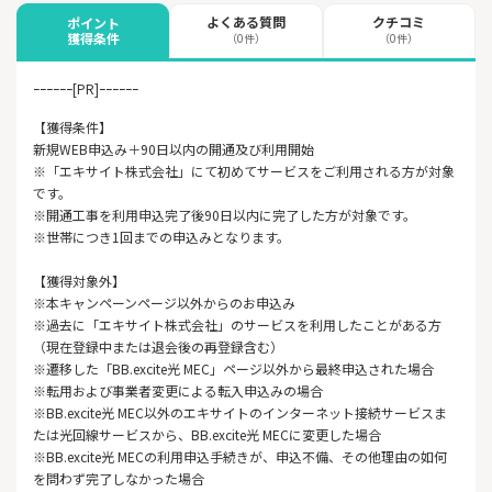
よくある質問
クチコミ
ポイント
獲得条件
（0件）
（0件）
ｰｰｰｰｰｰ[PR]ｰｰｰｰｰｰ
【獲得条件】
新規WEB申込み＋90日以内の開通及び利用開始
※「エキサイト株式会社」にて初めてサービスをご利用される方が対象
です。
※開通工事を利用申込完了後90日以内に完了した方が対象です。
※世帯につき1回までの申込みとなります。
【獲得対象外】
※本キャンペーンページ以外からのお申込み
※過去に「エキサイト株式会社」のサービスを利用したことがある方
（現在登録中または退会後の再登録含む）
※遷移した「BB.excite光 MEC」ページ以外から最終申込された場合
※転用および事業者変更による転入申込みの場合
※BB.excite光 MEC以外のエキサイトのインターネット接続サービスま
たは光回線サービスから、BB.excite光 MECに変更した場合
※BB.excite光 MECの利用申込手続きが、申込不備、その他理由の如何
を問わず完了しなかった場合