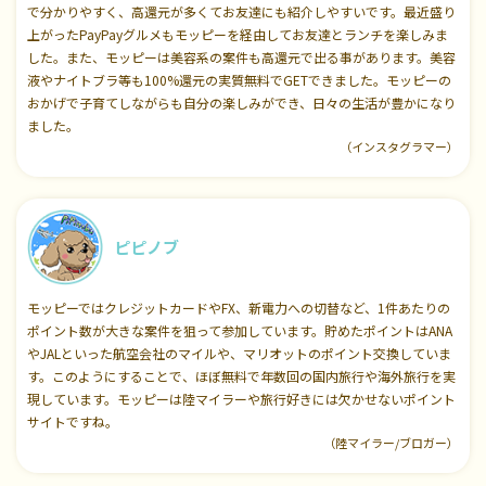
で分かりやすく、高還元が多くてお友達にも紹介しやすいです。最近盛り
上がったPayPayグルメもモッピーを経由してお友達とランチを楽しみま
した。また、モッピーは美容系の案件も高還元で出る事があります。美容
液やナイトブラ等も100%還元の実質無料でGETできました。モッピーの
おかげで子育てしながらも自分の楽しみができ、日々の生活が豊かになり
ました。
（インスタグラマー）
ピピノブ
モッピーではクレジットカードやFX、新電力への切替など、1件あたりの
ポイント数が大きな案件を狙って参加しています。貯めたポイントはANA
やJALといった航空会社のマイルや、マリオットのポイント交換していま
す。このようにすることで、ほぼ無料で年数回の国内旅行や海外旅行を実
現しています。モッピーは陸マイラーや旅行好きには欠かせないポイント
サイトですね。
（陸マイラー/ブロガー）