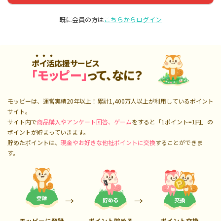
既に会員の方は
こちらからログイン
ポイ活応援サービス
「モッピー」
って、なに？
モッピーは、運営実績20年以上！累計
1,400万人
以上が利用しているポイント
サイト。
サイト内で
商品購入やアンケート回答、ゲーム
をすると「1ポイント=1円」の
ポイントが貯まっていきます。
貯めたポイントは、
現金やお好きな他社ポイントに交換
することができま
す。
モッピーに登録
ポイント貯める
ポイント交換