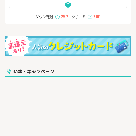
「セゾン パール・アメリカン・ エキスプレス・カード」
▼おすすめポイント
25P
30P
ダウン報酬
クチコミ
［1］初年度年会費無料！
※2年目以降は、年に1回以上のご利用があれば無料
［2］最短5分でカード発行！
［3］クイックペイのご利用で最大2%相当の高還元！
有効期限がない永久不滅ポイントがどんどん貯まる！
※永久不滅ポイントは通常1,000円(税込)のご利用毎に1ポイン
ト貯まります。
特集・キャンペーン
※1ポイント最大5円相当のアイテムと交換の場合となります。
※交換商品によっては、1ポイントの価値は5円未満になりま
す。
※ご利用金額が年間合計30万円（税込）に達する引落月までが
対象です。
ぜひこの機会にご入会ください!!