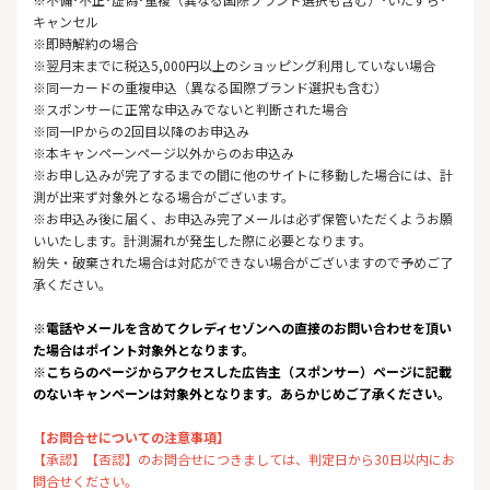
キャンセル
※即時解約の場合
※翌月末までに税込5,000円以上のショッピング利用していない場合
※同一カードの重複申込（異なる国際ブランド選択も含む）
※スポンサーに正常な申込みでないと判断された場合
※同一IPからの2回目以降のお申込み
※本キャンペーンページ以外からのお申込み
※お申し込みが完了するまでの間に他のサイトに移動した場合には、計
測が出来ず対象外となる場合がございます。
※お申込み後に届く、お申込み完了メールは必ず保管いただくようお願
いいたします。計測漏れが発生した際に必要となります。
紛失・破棄された場合は対応ができない場合がございますので予めご了
承ください。
※電話やメールを含めてクレディセゾンへの直接のお問い合わせを頂い
た場合はポイント対象外となります。
※こちらのページからアクセスした広告主（スポンサー）ページに記載
のないキャンペーンは対象外となります。あらかじめご了承ください。
【お問合せについての注意事項】
【承認】【否認】のお問合せにつきましては、判定日から30日以内にお
問合せください。