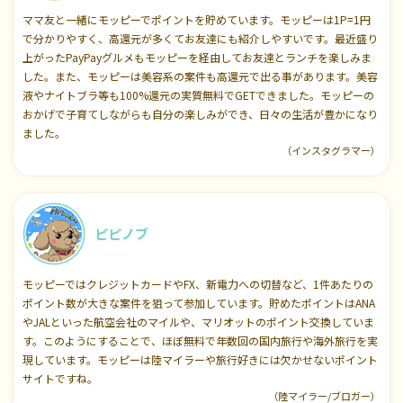
ママ友と一緒にモッピーでポイントを貯めています。モッピーは1P=1円
で分かりやすく、高還元が多くてお友達にも紹介しやすいです。最近盛り
上がったPayPayグルメもモッピーを経由してお友達とランチを楽しみま
した。また、モッピーは美容系の案件も高還元で出る事があります。美容
液やナイトブラ等も100%還元の実質無料でGETできました。モッピーの
おかげで子育てしながらも自分の楽しみができ、日々の生活が豊かになり
ました。
（インスタグラマー）
ピピノブ
モッピーではクレジットカードやFX、新電力への切替など、1件あたりの
ポイント数が大きな案件を狙って参加しています。貯めたポイントはANA
やJALといった航空会社のマイルや、マリオットのポイント交換していま
す。このようにすることで、ほぼ無料で年数回の国内旅行や海外旅行を実
現しています。モッピーは陸マイラーや旅行好きには欠かせないポイント
サイトですね。
（陸マイラー/ブロガー）