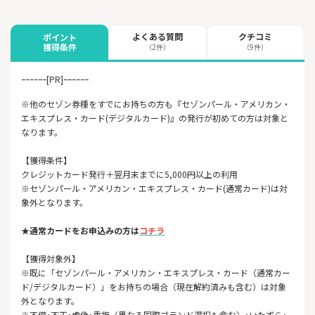
よくある質問
クチコミ
ポイント
獲得条件
（2件）
（9件）
ｰｰｰｰｰｰ[PR]ｰｰｰｰｰｰ
※他のセゾン券種をすでにお持ちの方も『セゾンパール・アメリカン・
エキスプレス・カード(デジタルカード)』の発行が初めての方は対象と
なります。
【獲得条件】
クレジットカード発行＋翌月末までに5,000円以上の利用
※セゾンパール・アメリカン・エキスプレス・カード(通常カード)は対
象外となります。
★通常カードをお申込みの方は
コチラ
【獲得対象外】
※既に「セゾンパール・アメリカン・エキスプレス・カード（通常カー
ド/デジタルカード）」をお持ちの場合（現在解約済みも含む）は対象
外となります。
※不備･不正･虚偽･重複（異なる国際ブランド選択も含む）･いたずら･