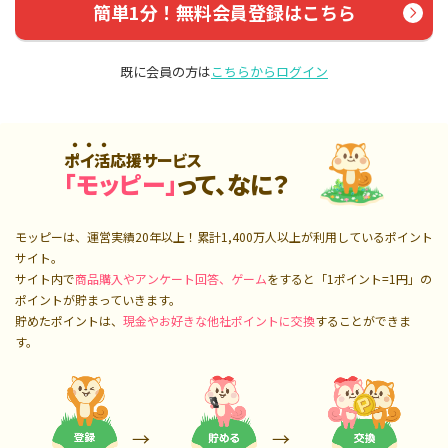
簡単1分！無料会員登録はこちら
既に会員の方は
こちらからログイン
ポイ活応援サービス
「モッピー」
って、なに？
モッピーは、運営実績20年以上！累計
1,400万人
以上が利用しているポイント
サイト。
サイト内で
商品購入やアンケート回答、ゲーム
をすると「1ポイント=1円」の
ポイントが貯まっていきます。
貯めたポイントは、
現金やお好きな他社ポイントに交換
することができま
す。