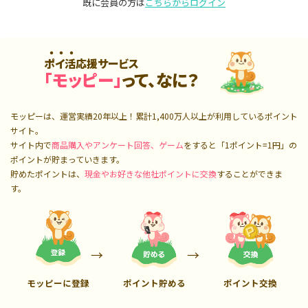
既に会員の方は
こちらからログイン
ポイ活応援サービス
「モッピー」
って、なに？
モッピーは、運営実績20年以上！累計
1,400万人
以上が利用しているポイント
サイト。
サイト内で
商品購入やアンケート回答、ゲーム
をすると「1ポイント=1円」の
ポイントが貯まっていきます。
貯めたポイントは、
現金やお好きな他社ポイントに交換
することができま
す。
モッピーに登録
ポイント貯める
ポイント交換