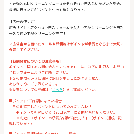
・衣類と布団クリーニングコースをそれぞれお申込みいただいた場合、
最後に行った方がポイント付与対象となります。
【広告の使い方】
広告サイトへアクセス→申込フォームを入力→宅配クリーニングを申込
→入金後の宅配クリーニング完了！
※広告主から届いたメールや郵便物はポイントが承認となるまで大切に
保管してください。
【お問合せについての注意事項】
ポイントに関するお問い合わせにつきましては、以下の期限内にお問い
合わせフォームよりご連絡ください。
下記の期限を過ぎた場合は調査を承ることができません。
あらかじめ、ご了承ください。
※調査についての詳細は【
こちら
】をご確認ください。
■ポイントが[否認]になった場合
その他確定したポイントについてのお問い合わせ
…ポイントの判定日から【75日以内】にお問い合わせください。
※判定日：ポイントの承認/否認が確定した日（ポイント通帳に記
載しています）
■ポイント通帳[判定中]へ反映しない場合