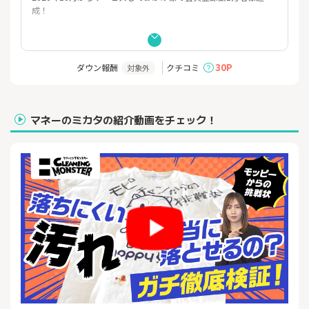
成！
皆様の期待にお応えして、クリモンはこれからも圧倒的なサービ
スと価格をご提供し続けます。
ぜひこの機会にお申し込みください！
30P
ダウン報酬
クチコミ
対象外
＜充実の無料サービス＞
・国内最高峰のシミ抜き技法「不入流いらずりゅう）」でのシミ
抜き
マネーのミカタの紹介動画をチェック！
・高級ブランド・上質素材を特別仕上げ
・ボタン付け・ほつれ直し・毛取り・毛玉取り
・汗抜き加工
・折り目加工
・糊付け加工（Yシャツのみ）
・柔軟加工
・防虫加工済み不織布カバー吊り仕上げ
・再仕上げ