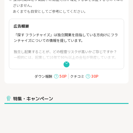
ざいません。
あくまでも目安としてご参考にしてください。
広告概要
「探す フランチャイズ」は独立開業を目指している方向けにフラ
ンチャイズについての情報を提しています。
独立し起業することが、どの程度リスクが高いかご存じですか？
一般的には、起業して10年で90％以上の会社が倒産しています。
初めはうまく行っても、事業を継続し続けることは難しいです。
一方で、フランチャイズとしてブランドを利用するとどうでしょ
う。この場合圧倒的に事業の成功率は高まります。
50P
30P
ダウン報酬
クチコミ
フランチャイズによる起業が成功しやすい理由は、
・既に知名度のあるブランドで事業を始めることができる
・事業運営のノウハウが構築されており、業務効率が高い
特集・キャンペーン
・他の加盟店などの仲間がいるので、課題解決しやすい
などがあります。初めて経営者になる方でも安心ですね。
気になったブランドがあれば、まずは資料請求をしてみましょ
う。
詳しく事業モデルを聞き、自らの考えに合うビジネスをぜひ見つ