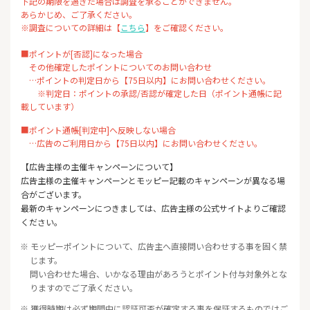
下記の期限を過ぎた場合は調査を承ることができません。
あらかじめ、ご了承ください。
※調査についての詳細は【
こちら
】をご確認ください。
■ポイントが[否認]になった場合
その他確定したポイントについてのお問い合わせ
…ポイントの判定日から【75日以内】にお問い合わせください。
※判定日：ポイントの承認/否認が確定した日（ポイント通帳に記
載しています）
■ポイント通帳[判定中]へ反映しない場合
…広告のご利用日から【75日以内】にお問い合わせください。
【広告主様の主催キャンペーンについて】
広告主様の主催キャンペーンとモッピー記載のキャンペーンが異なる場
合がございます。
最新のキャンペーンにつきましては、広告主様の公式サイトよりご確認
ください。
※ モッピーポイントについて、広告主へ直接問い合わせする事を固く禁
じます。
問い合わせた場合、いかなる理由があろうとポイント付与対象外とな
りますのでご了承ください。
※ 獲得時期は必ず期間中に認証可否が確定する事を保証するものではご