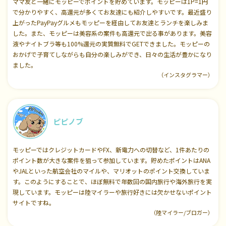
ママ友と一緒にモッピーでポイントを貯めています。モッピーは1P=1円
で分かりやすく、高還元が多くてお友達にも紹介しやすいです。最近盛り
上がったPayPayグルメもモッピーを経由してお友達とランチを楽しみま
した。また、モッピーは美容系の案件も高還元で出る事があります。美容
液やナイトブラ等も100%還元の実質無料でGETできました。モッピーの
おかげで子育てしながらも自分の楽しみができ、日々の生活が豊かになり
ました。
（インスタグラマー）
ピピノブ
モッピーではクレジットカードやFX、新電力への切替など、1件あたりの
ポイント数が大きな案件を狙って参加しています。貯めたポイントはANA
やJALといった航空会社のマイルや、マリオットのポイント交換していま
す。このようにすることで、ほぼ無料で年数回の国内旅行や海外旅行を実
現しています。モッピーは陸マイラーや旅行好きには欠かせないポイント
サイトですね。
（陸マイラー/ブロガー）