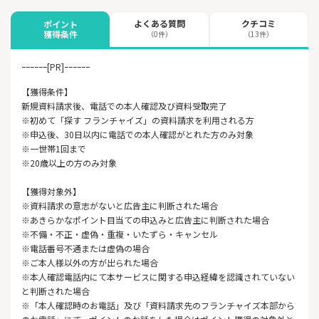
よくある質問
クチコミ
ポイント
獲得条件
（0件）
（13件）
ｰｰｰｰｰｰ[PR]ｰｰｰｰｰｰ
【獲得条件】
新規資料請求後、電話での本人確認及び資料受取完了
※初めて「探す フランチャイズ」の資料請求を利用される方
※申込後、30日以内に電話での本人確認がとれた方のみ対象
※一世帯1回まで
※20歳以上の方のみ対象
【獲得対象外】
※資料請求の意志がないと広告主に判断された場合
※あきらかなポイント目当ての申込みと広告主に判断された場合
※不備・不正・虚偽・重複・いたずら・キャンセル
※電話番号不通または虚偽の場合
※ご本人様以外の方が出られた場合
※本人確認電話内にて本サービスに関する申込経緯を認識されていない
と判断された場合
※「本人確認時のお電話」及び「資料請求先のフランチャイズ本部から