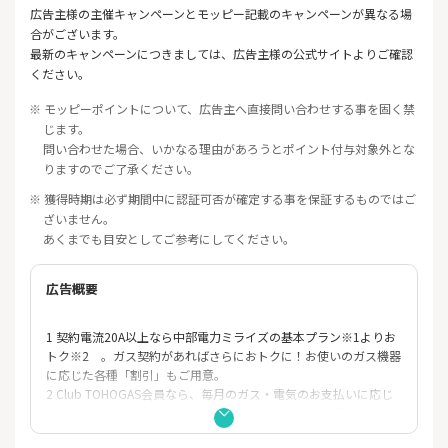
広告主様の主催キャンペーンとモッピー記載のキャンペーンが異なる場
合がございます。
最新のキャンペーンにつきましては、広告主様の公式サイトよりご確認
ください。
※ モッピーポイントについて、広告主へ直接問い合わせする事を固く禁
じます。
問い合わせた場合、いかなる理由があろうとポイント付与対象外とな
りますのでご了承ください。
※ 獲得時期は必ず期間中に認証可否が確定する事を保証するものではご
ざいません。
あくまでも目安としてご参考にしてください。
広告概要
1 契約電流20A以上なら中部電力ミライズの基本プラン※1よりお
トク※2 。ガス契約があればさらにおトクに！お使いのガス機器
に応じた各種「割引」もご用意。
2 Club TOHOGAS会員なら、毎月のガス・電気のお支払いに応じ
て「がすてきポイント」がどんどん貯まります。ガス電気代金の
支払いは勿論、商品への交換やプレゼント応募、提携ポイント・