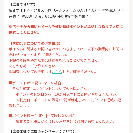
【広告の使い方】
広告サイトへアクセス→お申込みフォームの入力→入力内容の確認→申
込完了→WEB申込後、60日以内の供給開始で完了！
※広告主から届いたメールや郵便物はポイントが承認となるまで大切に
保管してください。
【お問合せについての注意事項】
ポイントに関するお問い合わせにつきましては、以下の期限内にお問い
合わせフォームよりご連絡ください。
下記の期限を過ぎた場合は調査を承ることができません。
あらかじめ、ご了承ください。
※調査についての詳細は【
こちら
】をご確認ください。
■ポイントが[否認]になった場合
その他確定したポイントについてのお問い合わせ
…ポイントの判定日から【10か月以内】にお問い合わせください。
※判定日：ポイントの承認/否認が確定した日（ポイント通帳に記
載しています）
■ポイント通帳[判定中]へ反映しない場合
…広告のご利用日から【10か月以内】にお問い合わせください。
【広告主様の主催キャンペーンについて】