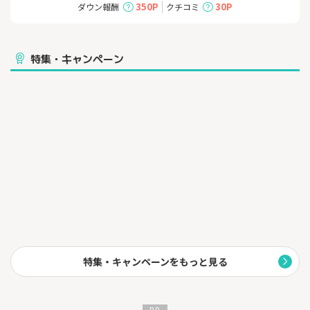
電子マネーにも交換可能です。毎月15日に抽選でデジタルギフト
350P
30P
ダウン報酬
クチコミ
などの賞品が当たる「がすてきくじ」も配信中！
3 「料金割引」や「プレゼント」などの、おトクなキャンペーン
を頻繁に実施しています。
特集・キャンペーン
※1 ポイントプラン、おとくプラン
※2 当社のファミリープランと中部電力ミライズの基本プラン
（ポイントプラン、おとくプラン）との比較です（2022年12月現
在）。契約電流15A以下の場合、使用量によってはおトクにならな
い場合がございます。なお、中部電力ミライズおよ び東邦ガスの
電気料金に係る割引は含んでおりません。
特集・キャンペーンをもっと見る