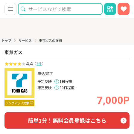
トップ
サービス
東邦ガスの詳細
東邦ガス
4.4
（
7件
）
申込完了
予定反映
1日程度
確定反映
90日程度
7,000P
ランクアップ対象
簡単1分！無料会員登録はこちら