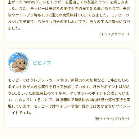
上がったPayPayグルメもモッピーを経由してお友達とランチを楽しみま
した。また、モッピーは美容系の案件も高還元で出る事があります。美容
液やナイトブラ等も100%還元の実質無料でGETできました。モッピーの
おかげで子育てしながらも自分の楽しみができ、日々の生活が豊かになり
ました。
（インスタグラマー）
ピピノブ
モッピーではクレジットカードやFX、新電力への切替など、1件あたりの
ポイント数が大きな案件を狙って参加しています。貯めたポイントはANA
やJALといった航空会社のマイルや、マリオットのポイント交換していま
す。このようにすることで、ほぼ無料で年数回の国内旅行や海外旅行を実
現しています。モッピーは陸マイラーや旅行好きには欠かせないポイント
サイトですね。
（陸マイラー/ブロガー）