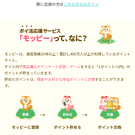
既に会員の方は
こちらからログイン
ポイ活応援サービス
「モッピー」
って、なに？
モッピーは、運営実績20年以上！累計
1,400万人
以上が利用しているポイント
サイト。
サイト内で
商品購入やアンケート回答、ゲーム
をすると「1ポイント=1円」の
ポイントが貯まっていきます。
貯めたポイントは、
現金やお好きな他社ポイントに交換
することができま
す。
モッピーに登録
ポイント貯める
ポイント交換