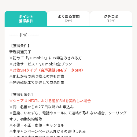
よくある質問
クチコミ
ポイント
獲得条件
（2件）
（12件）
ｰｰｰｰｰｰ[PR]ｰｰｰｰｰｰ
【獲得条件】
新規開通完了
※初めて「y.u mobile」にお申込みされる方
※対象サービス： y.u mobile全プラン
※対象SIMタイプ
（音声通話SIM/データSIM）
※他社からの乗り換えの方も対象
※開通確認まで到達して成果対象
【獲得対象外】
※シェア U-NEXTにおける追加SIMを契約した場合
※同一名義からの2回目以降のお申込み
※重複、いたずら、電話やメールにて連絡が取れない場合、クーリング
オフ、初期契約解除
※不備・不正・虚偽・キャンセル
※本キャンペーンページ以外からのお申し込み