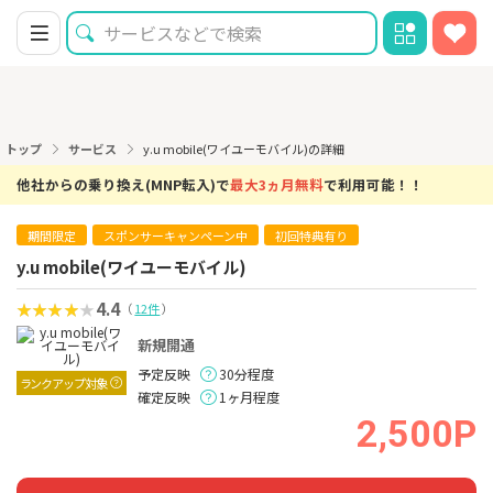
トップ
サービス
y.u mobile(ワイユーモバイル)の詳細
他社からの乗り換え(MNP転入)で
最大3ヵ月無料
で利用可能！！
期間限定
スポンサーキャンペーン中
初回特典有り
y.u mobile(ワイユーモバイル)
4.4
（
12件
）
新規開通
予定反映
30分程度
ランクアップ対象
確定反映
1ヶ月程度
2,500P