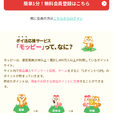
簡単1分！無料会員登録はこちら
既に会員の方は
こちらからログイン
ポイ活応援サービス
「モッピー」
って、なに？
モッピーは、運営実績20年以上！累計
1,400万人
以上が利用しているポイント
サイト。
サイト内で
商品購入やアンケート回答、ゲーム
をすると「1ポイント=1円」の
ポイントが貯まっていきます。
貯めたポイントは、
現金やお好きな他社ポイントに交換
することができま
す。