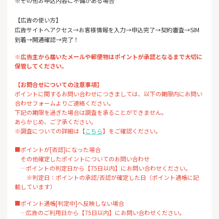
※その他お申込内容に不備がある場合
【広告の使い方】
広告サイトへアクセス→お客様情報を入力→申込完了→契約審査→SIM
到着→開通確認→完了！
※広告主から届いたメールや郵便物はポイントが承認となるまで大切に
保管してください。
【お問合せについての注意事項】
ポイントに関するお問い合わせにつきましては、以下の期限内にお問い
合わせフォームよりご連絡ください。
下記の期限を過ぎた場合は調査を承ることができません。
あらかじめ、ご了承ください。
※調査についての詳細は【
こちら
】をご確認ください。
■ポイントが[否認]になった場合
その他確定したポイントについてのお問い合わせ
…ポイントの判定日から【75日以内】にお問い合わせください。
※判定日：ポイントの承認/否認が確定した日（ポイント通帳に記
載しています）
■ポイント通帳[判定中]へ反映しない場合
…広告のご利用日から【75日以内】にお問い合わせください。