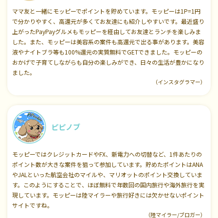
ママ友と一緒にモッピーでポイントを貯めています。モッピーは1P=1円
で分かりやすく、高還元が多くてお友達にも紹介しやすいです。最近盛り
上がったPayPayグルメもモッピーを経由してお友達とランチを楽しみま
した。また、モッピーは美容系の案件も高還元で出る事があります。美容
液やナイトブラ等も100%還元の実質無料でGETできました。モッピーの
おかげで子育てしながらも自分の楽しみができ、日々の生活が豊かになり
ました。
（インスタグラマー）
ピピノブ
モッピーではクレジットカードやFX、新電力への切替など、1件あたりの
ポイント数が大きな案件を狙って参加しています。貯めたポイントはANA
やJALといった航空会社のマイルや、マリオットのポイント交換していま
す。このようにすることで、ほぼ無料で年数回の国内旅行や海外旅行を実
現しています。モッピーは陸マイラーや旅行好きには欠かせないポイント
サイトですね。
（陸マイラー/ブロガー）