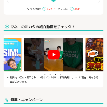
■プランは使い方に応じて選べる3タイプ。
U-NEXTの月額プラン料金が込みの「シングルU-NEXT」10GB：2,
125P
30P
ダウン報酬
クチコミ
970円/月
2人までなら追加料金なしで使える「シェアU-NEXT」20GB：4,17
0円/月
低料金なのに中身は充実の「シングル」5GB：1,070円/月
マネーのミカタの紹介動画をチェック！
■y.u mobileのおすすめポイント
【ギガの永久繰り越し】
y.u mobileなら毎月のギガにも、データチャージしたギガにも、
有効期限なし。
未使用分は残容量100GBまでなら、ずっと繰り越すことができる
ので、ギガもお金もムダになることはありません。
（上限を超えた分は、古いギガから消失します）
【お客さま負担0円のスマホ修理費用保険】
y.umobileの音声通話SIMをご利用のすべての方についてくる保険
※ 動画内で紹介・表示されているポイント数は、視聴時期によっては現在と異なる場
サービスです。追加負担はありません。
合がございます。
例えば、ディスプレイの破損、水没、故障、全損など年間30,000
円（非課税）までカバーできます。
特集・キャンペーン