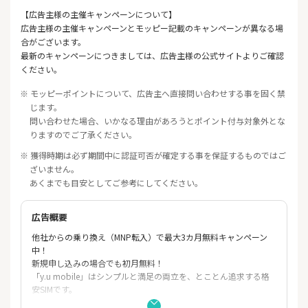
【広告主様の主催キャンペーンについて】
広告主様の主催キャンペーンとモッピー記載のキャンペーンが異なる場
合がございます。
最新のキャンペーンにつきましては、広告主様の公式サイトよりご確認
ください。
※ モッピーポイントについて、広告主へ直接問い合わせする事を固く禁
じます。
問い合わせた場合、いかなる理由があろうとポイント付与対象外とな
りますのでご了承ください。
※ 獲得時期は必ず期間中に認証可否が確定する事を保証するものではご
ざいません。
あくまでも目安としてご参考にしてください。
広告概要
他社からの乗り換え（MNP転入）で最大3カ月無料キャンペーン
中！
新規申し込みの場合でも初月無料！
「y.u mobile」はシンプルと満足の両立を、とことん追求する格
安SIMです。