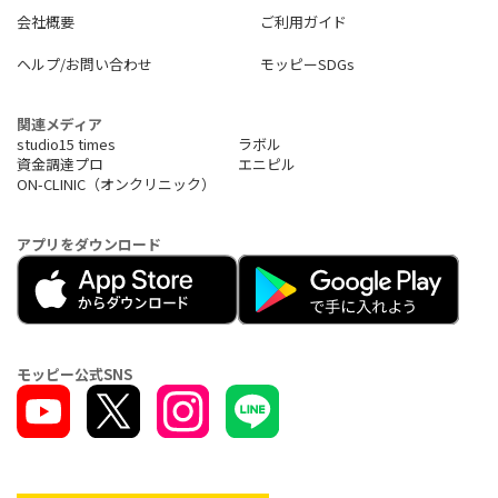
※1ポイント還元率は利用金額に対する獲得ポイントを示したもの
会社概要
ご利用ガイド
で、ポイントの交換方法によっては、1ポイント1円相当にならな
い場合があります。
ヘルプ/お問い合わせ
モッピーSDGs
※1Google Pay™ 、Samsung Payで、Mastercard®タッチ決済はご
利用いただけません。ポイント還元は受けられませんので、ご注
意ください。
関連メディア
※2 商業施設内の店舗など、一部ポイント加算の対象とならない
studio15 times
ラボル
店舗があります。
資金調達プロ
エニピル
※3 カード現物のタッチ決済、iD、カード差し込み、磁気取引は
ON-CLINIC（オンクリニック）
対象外です。
※4 「最大10％」は、「対象のコンビニ・飲食店で最大7％還元」
アプリをダウンロード
に加えて、3％が付与された合計還元率です。
「3％」のうち0.5％は、お支払い時のセブン-イレブンアプリ
の会員コード提示によって付与されたセブンマイルを、Vポイント
へと交換いただくことで付与されます。
※5 2025年4月1日ご利用分より、セブン‐イレブンでのタバコご
購入分のうち、本サービスによる追加の特典（＋9.25%）は付与
されません。
モッピー公式SNS
※6 本サービスや10％還元の条件・詳細は、必ず三井住友カード
公式HPをご確認ください。
※7 即時発行ができない場合があります。
※8 ポイントの交換方法によっては、1ポイント1円相当にならな
い場合がございます。
※9 上記ポイント還元率は、通常のポイント還元率を含んだ還元