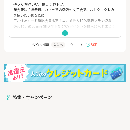
持って かわいい。使って おトク。
年会費は永年無料。カフェでの勉強や女子会で、おトクにクレカ
を使いたいあなたに
三井住友カード新規会員限定！コスメ最大10％還元プラン登場！
Qoo10、@cosme SHOPPINGにてVポイントが最大10％貯まる！
【三井住友カード（NL）オーロラデザイン】
＜おすすめポイント＞
30P
ダウン報酬
クチコミ
対象外
■年会費永年無料
■対象のコンビニ・飲食店でスマホのタッチ決済またはモバイル
オーダーを利用すると、7%ポイント還元 （※1）
■セブン-イレブンで最大10％ポイント還元
条件達成の上で、セブン-イレブン（※2）でスマホのVisaのタ
ッチ決済・Mastercard®タッチ決済（※3）で支払うと、最大10％
（※4）ポイント還元！（※5）（※6）
■24時間最短10秒でスピード発行 （※7）
■つみたて投資でVポイントが貯まる
特集・キャンペーン
■コスメ、アパレル、旅行サイトなど ポイントUPモール経由の
ネットショッピングで＋0.5％～9％ポイント還元！
■貯めたVポイントは、1ポイント＝1円で、つみたて投資の購入
やクレジットカードのお支払いに利用できる （※8）
■ Qoo10、@cosme SHOPPINGにてVポイントが最大10％ （月
上限5,000ポイント）還元（※9）