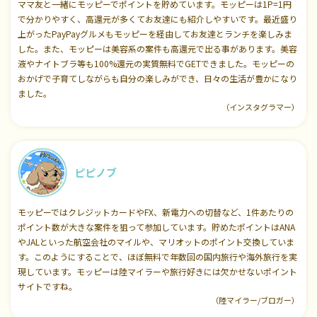
ママ友と一緒にモッピーでポイントを貯めています。モッピーは1P=1円
で分かりやすく、高還元が多くてお友達にも紹介しやすいです。最近盛り
上がったPayPayグルメもモッピーを経由してお友達とランチを楽しみま
した。また、モッピーは美容系の案件も高還元で出る事があります。美容
液やナイトブラ等も100%還元の実質無料でGETできました。モッピーの
おかげで子育てしながらも自分の楽しみができ、日々の生活が豊かになり
ました。
（インスタグラマー）
ピピノブ
モッピーではクレジットカードやFX、新電力への切替など、1件あたりの
ポイント数が大きな案件を狙って参加しています。貯めたポイントはANA
やJALといった航空会社のマイルや、マリオットのポイント交換していま
す。このようにすることで、ほぼ無料で年数回の国内旅行や海外旅行を実
現しています。モッピーは陸マイラーや旅行好きには欠かせないポイント
サイトですね。
（陸マイラー/ブロガー）