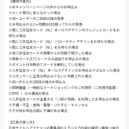
【獲得対象外】
※本キャンペーンページ以外からのお申込み
※カード発行に至らなかった場合
※同一ユーザーの二回目以降の発券
※お申込みから2ヶ月間(60日)経ってからの発券
※既に三井住友カード（NL）オーロラデザインのクレジットカードをお
持ちの場合
※既に三井住友カード（NL） ハローキティ デザインをお持ちの場合
※既に三井住友カード（NL）をお持ちの場合
※他三井住友カードの券種からの切替で発行した場合
※家族カード/ETCカードのみ追加でお申込みの場合
※ポイント付与時点でカードを解約している場合
※三井住友カード（NL）オーロラデザインのお申込みではなかった場合
※スポンサーに正常な申込みでないと判断された場合
※同一IPからの2回目以降のお申込み
※即時審査（一時的なカードショッピングのご利用枠（ご利用可能額：
5万円））のみ通過の場合
※三井住友カードが主催する「ご紹介特典」を利用したお申込みの場合
※不備・不正・虚偽・重複・いたずら・キャンセル
※その他お申込内容に不備がある場合
【広告の使い方】
広告サイトへアクセス→必要事項の入力→入力内容の確認→審査→後日