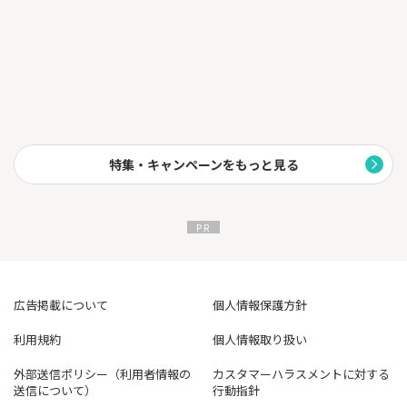
▼対象店舗一覧
セイコーマート、セブン-イレブン、ポプラ、ミニストップ、ロー
ソン、マクドナルド、モスバーガー、ケンタッキーフライドチキ
ン、
吉野家、サイゼリヤ、ガスト、バーミヤン、しゃぶ葉、ジョナサ
ン、夢庵、その他すかいらーくグループ飲食店、スターバックス
、ドトールコーヒーショップ、エクセルシオール カフェ、かっぱ
寿司
特集・キャンペーンをもっと見る
※1カード現物のタッチ決済、iD、カードの差し込み、磁気取引は
対象外です。
※1商業施設内にある店舗などでは、一部ポイント付与の対象とな
りません。
※1一定金額（原則1万円）を超えると、タッチ決済でなく、決済
端末にカードを挿しお支払いただく場合がございます。その場合
のお支払い分は、
タッチ決済分のポイント還元の対象となりませんので、ご了承く
広告掲載について
個人情報保護方針
ださい。上記、タッチ決済とならない金額の上限は、ご利用され
る店舗によって異な
利用規約
個人情報取り扱い
る場合がございます。
※1スマホのタッチ決済対象店舗とモバイルオーダーの対象店舗は
外部送信ポリシー（利用者情報の
カスタマーハラスメントに対する
異なります。詳しくはサービス詳細ページをご確認ください。
送信について）
行動指針
※1通常のポイント分を含んだ還元率です。