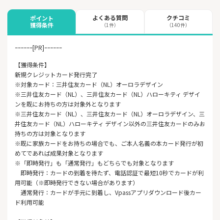
よくある質問
クチコミ
ポイント
獲得条件
（1件）
（140件）
ｰｰｰｰｰｰ[PR]ｰｰｰｰｰｰ
【獲得条件】
新規クレジットカード発行完了
※対象カード：三井住友カード（NL）オーロラデザイン
※三井住友カード（NL）、三井住友カード（NL）ハローキティ デザイ
ンを既にお持ちの方は対象外となります
※三井住友カード（NL）、三井住友カード（NL）オーロラデザイン、三
井住友カード（NL）ハローキティ デザイン以外の三井住友カードのみお
持ちの方は対象となります
※既に家族カードをお持ちの場合でも、ご本人名義の本カード発行が初
めてであれば成果対象となります
※「即時発行」も「通常発行」もどちらでも対象となります
即時発行：カードの到着を待たず、電話認証で最短10秒でカードが利
用可能（※即時発行できない場合があります）
通常発行：カードが手元に到着し、Vpassアプリダウンロード後カー
ド利用可能