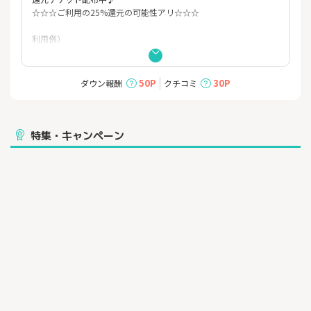
☆☆☆ご利用の25%還元の可能性アリ☆☆☆
利用例）
・4,500円(税込)のコースを4名利用で、幹事1名分の4,500円分のF
Bポイント還元（特別還元チケット利用の場合）
※特別還元チケットを使用しなくても、2,880円分のFBポイン
50P
30P
ダウン報酬
クチコミ
ト還元
・アラカルトで5,500円(税込)利用で、825円分のFBポイント還元
※アラカルトは特別還元チケット使用不可
特集・キャンペーン
FBポイントは、現金（銀行振込による）・電子マネー・ギフト券
など50種以上の交換先に対応しております！
「food back」は予約・来店でポイント還元を受けられる飲食店
予約サービスです。
「food back」経由で予約して利用するだけでポイントが貯まり
ます。
貯まったポイントは現金（銀行振込による）や電子マネー、ギフ
ト券などに交換でき、
いわゆる“ポイ活”としても人気を集めています。
「food back」の強みはなんといってもポイント還元率の高さで