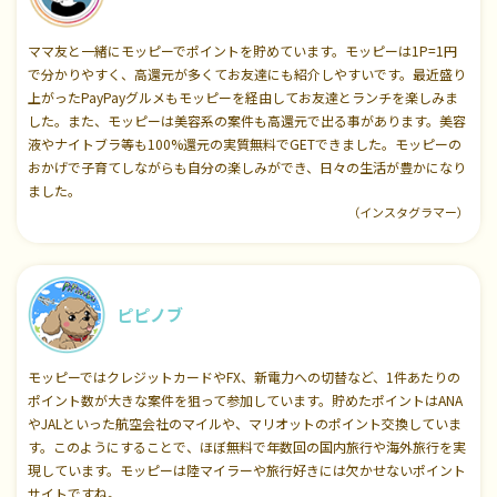
ママ友と一緒にモッピーでポイントを貯めています。モッピーは1P=1円
で分かりやすく、高還元が多くてお友達にも紹介しやすいです。最近盛り
上がったPayPayグルメもモッピーを経由してお友達とランチを楽しみま
した。また、モッピーは美容系の案件も高還元で出る事があります。美容
液やナイトブラ等も100%還元の実質無料でGETできました。モッピーの
おかげで子育てしながらも自分の楽しみができ、日々の生活が豊かになり
ました。
（インスタグラマー）
ピピノブ
モッピーではクレジットカードやFX、新電力への切替など、1件あたりの
ポイント数が大きな案件を狙って参加しています。貯めたポイントはANA
やJALといった航空会社のマイルや、マリオットのポイント交換していま
す。このようにすることで、ほぼ無料で年数回の国内旅行や海外旅行を実
現しています。モッピーは陸マイラーや旅行好きには欠かせないポイント
サイトですね。