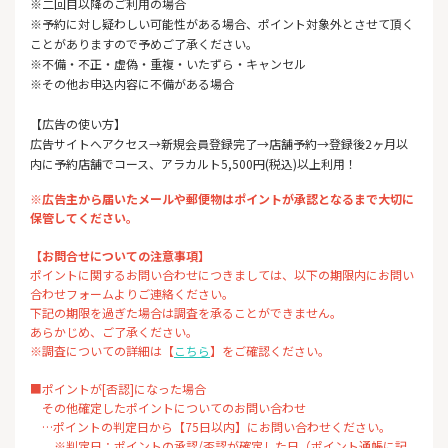
※二回目以降のご利用の場合
※予約に対し疑わしい可能性がある場合、ポイント対象外とさせて頂く
ことがありますので予めご了承ください。
※不備・不正・虚偽・重複・いたずら・キャンセル
※その他お申込内容に不備がある場合
【広告の使い方】
広告サイトへアクセス→新規会員登録完了→店舗予約→登録後2ヶ月以
内に予約店舗でコース、アラカルト5,500円(税込)以上利用！
※広告主から届いたメールや郵便物はポイントが承認となるまで大切に
保管してください。
【お問合せについての注意事項】
ポイントに関するお問い合わせにつきましては、以下の期限内にお問い
合わせフォームよりご連絡ください。
下記の期限を過ぎた場合は調査を承ることができません。
あらかじめ、ご了承ください。
※調査についての詳細は【
こちら
】をご確認ください。
■ポイントが[否認]になった場合
その他確定したポイントについてのお問い合わせ
…ポイントの判定日から【75日以内】にお問い合わせください。
※判定日：ポイントの承認/否認が確定した日（ポイント通帳に記