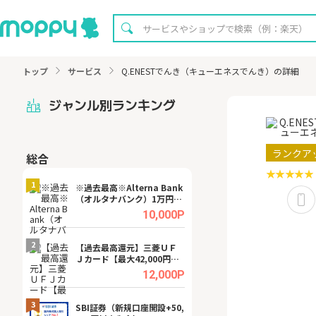
トップ
サービス
Q.ENESTでんき（キューエネスでんき）の詳細
ジャンル別ランキング
ランクア
総合
無料
1
1
※過去最高※Alterna Bank
【8/16まで超還元
（オルタナバンク）1万円投
XT[31日間無料お
資完了
.0%
10,000P
2
2
宿予
【過去最高還元】三菱ＵＦ
※還元UP※ヴィ
Ｊカード【最大42,000円相
ーカー【女性のた
当】
ターサイト】
.0%
12,000P
3
3
ング
SBI証券（新規口座開設+50,
【リピートOK】I