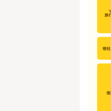
旅
他社
仮