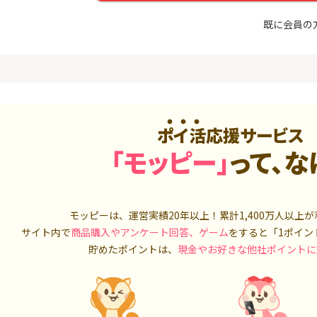
入診断※
（利用）
5,000P
10,000P
既に会員の
4
4
ニメストア
超還元☆JCB CARD W/JCB
IG証券
CARD W plus L(39歳以下限
定)
800P
14,000P
5
5
OR賃貸
三菱ＵＦＪカード【アメリ
松井証券【
）
カン・エキスプレス®限定】
ポイ活応援サービス
2,100P
13,000P
「モッピー」
って、な
6
6
【合計最大18,700円相当！
SUSTEN(
】楽天カード【JCBキャンペ
座
ーン実施中】
8,000P
10,000P
モッピーは、運営実績20年以上！累計
1,400万人
以上が
7
7
サイト内で
商品購入やアンケート回答、ゲーム
をすると「1ポイン
（動画視
【最大38,000円相当】三井
マネックス証
住友カード（NL）
取引可能★
貯めたポイントは、
現金やお好きな他社ポイントに
900P
9,000P
8
8
3回回答（
PayPayカード＜最短7日付
SBI証券 確
）】楽天イ
与＞
o