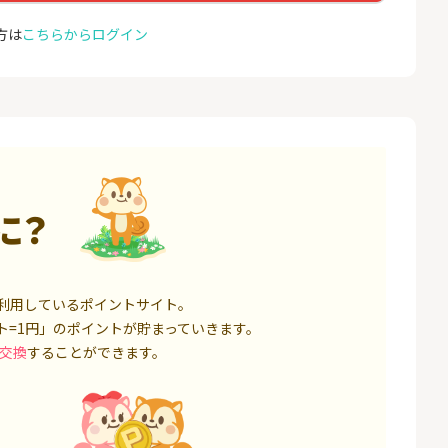
座開設
コミュ
13,000P
1,500P
方は
こちらからログイン
4
4
ミラリタ｜初回投資でAmaz
ドコモ 
onギフト5,000円分プレゼ
ント
18,000P
15,000P
5
5
口座開設】
※過去最高20,000P！※【三
NUR
井住友銀行】法人ネット口
ョン）
座 Trunk
1,500P
18,000P
に？
6
6
サステン)NISA口
みずほ銀行 口座開設
カシモ
ス）
14,000P
6,000P
利用しているポイントサイト。
7
7
ト=1円」のポイントが貯まっていきます。
券★100円から
SBI FXトレード【無料口座
EO光
開設】
交換
することができます。
8,500P
4,500P
8
8
定拠出年金 iDeC
松井証券【口座開設】
BB.e
ーエキ