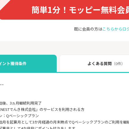
簡単1分！モッピー無料会
既に会員の方は
こちらからロ
イント獲得条件
よくある質問
（0件）
ｰｰ
始後、3ヵ月継続利用完了
ENESTでんき株式会社」のサービスを利用される方
ン：Qベーシックプラン
始月を起算月として3か月経過の月末時点でQベーシックプランのご利用を継
起算月として4か月目にポイント付与をします