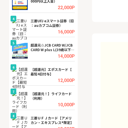
000円以上入金）
ビジネスツール導
高還元中※
.5%
22,000P
4
4
a（
三菱UFJ eスマート証券（旧
【無料即P】dア
：auカブコム証券）
【31日間無料】
.5%
16,000P
5
5
tel
超還元☆JCB CARD W/JCB
※還元アップ※DO
CARD W plus L(39歳以下限
（新規物件問合せ
定)
.0%
14,000P
6
6
内
【超還元】エポスカード【
Cievo(シエボ)
最短4日付与】
.0%
12,000P
7
7
行）
【超還元！】ライフカード
GFS無料特別講座
（利用）
聴）
.0%
10,000P
8
8
三菱ＵＦＪカード【アメリ
【無料アンケート
カン・エキスプレス®限定】
15歳〜29歳のみ
ンサイト