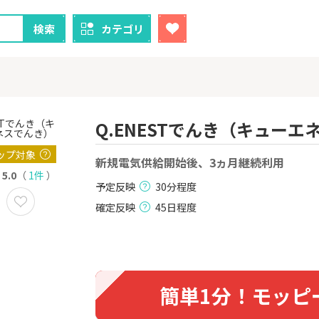
検索
カテゴリ
Q.ENESTでんき（キューエ
ップ対象
クレカ
証券
新規電気供給開始後、3ヵ月継続利用
5.0
（
1件
）
予定反映
30分程度
1
1
！】U-NE
【過去最高還元】三菱ＵＦ
SBI証券（新
試し]
Ｊカード【最大42,000円相
000円以上
確定反映
45日程度
当】
2,000P
12,000P
2
2
ーナスウォ
【超還元】エポスカード【
三菱UFJ 
めのモニ
最短4日付与】
：auカブコ
14,000P
12,000P
簡単1分！モッピ
3
3
Tトレンド
【超還元！】ライフカード
楽天証券