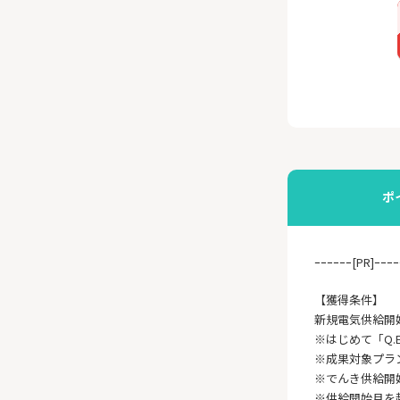
ポ
ｰｰｰｰｰｰ[PR]ｰｰｰｰ
【獲得条件】
新規電気供給開
※はじめて「Q.
※成果対象プラ
※でんき供給開
※供給開始月を