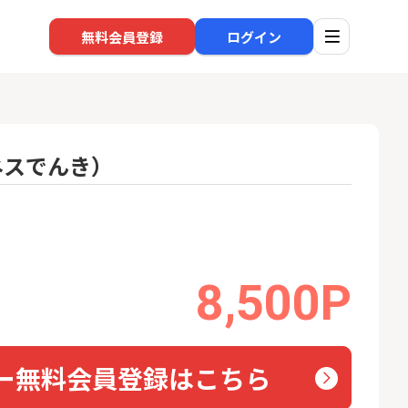
無料会員登録
ログイン
ネスでんき）
口座開設
回線
1
1
規口座開設+50,
※過去最高※Alterna Bank
auひ
入金）
（オルタナバンク）1万円投
資完了
22,000P
10,000P
8,500P
2
2
eスマート証券（旧
SBI新生銀行「口座開設」
ソフト
ム証券）
nk Li
16,000P
1,500P
ー無料会員登録はこちら
3
3
【合計8,000P】楽天銀行 口
【東海