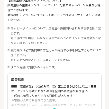
【広告主様の主催キャンペーンについて】
広告主様の主催キャンペーンとモッピー記載のキャンペーンが異なる場
合がございます。
最新のキャンペーンにつきましては、広告主様の公式サイトよりご確認
ください。
※ モッピーポイントについて、広告主へ直接問い合わせする事を固く禁
じます。
問い合わせた場合、いかなる理由があろうとポイント付与対象外とな
りますのでご了承ください。
※ 獲得時期は必ず期間中に認証可否が確定する事を保証するものではご
ざいません。
あくまでも目安としてご参考にしてください。
※ ダウン報酬は対象外のサイトです。
広告概要
■■「高値買取」の仕組みで、累計出品台数20,000台以上！■■
オークション形式であなたの車を全国の買取店が競り合い、
一般的な相場より高く売れる可能性があります！
お客様が大事に乗られてきた愛車。
楽天が運営する安心・納得感ある車買取サービスにお任せくださ