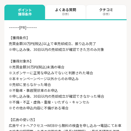
よくある質問
クチコミ
ポイント
獲得条件
（0件）
（8件）
ｰｰｰｰｰｰ[PR]ｰｰｰｰｰｰ
【獲得条件】
売買金額30万円(税込)以上で車売却成立、振り込み完了
※申し込み後、30日以内の売却成立が確認できた方のみ対象
【獲得対象外】
※売買金額30万円(税込)未満の場合
※スポンサーに正常な申込みでないと判断された場合
※本キャンペーンページ以外からのお申込み
※売却に至らなかった場合
※不動車・事故現状車のお申込
※申し込み後、30日以内の売却成立が確認できなかった場合
※不備・不正・虚偽・重複・いたずら・キャンセル
※その他お申込内容に不備がある場合
【広告の使い方】
広告サイトへアクセス→WEBから無料の検査を申し込み→電話にてお車