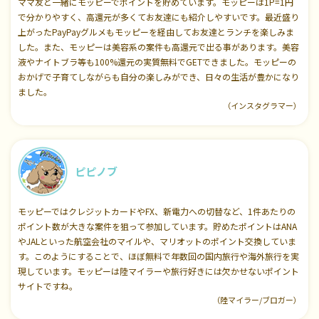
ママ友と一緒にモッピーでポイントを貯めています。モッピーは1P=1円
で分かりやすく、高還元が多くてお友達にも紹介しやすいです。最近盛り
上がったPayPayグルメもモッピーを経由してお友達とランチを楽しみま
した。また、モッピーは美容系の案件も高還元で出る事があります。美容
液やナイトブラ等も100%還元の実質無料でGETできました。モッピーの
おかげで子育てしながらも自分の楽しみができ、日々の生活が豊かになり
ました。
（インスタグラマー）
ピピノブ
モッピーではクレジットカードやFX、新電力への切替など、1件あたりの
ポイント数が大きな案件を狙って参加しています。貯めたポイントはANA
やJALといった航空会社のマイルや、マリオットのポイント交換していま
す。このようにすることで、ほぼ無料で年数回の国内旅行や海外旅行を実
現しています。モッピーは陸マイラーや旅行好きには欠かせないポイント
サイトですね。
（陸マイラー/ブロガー）