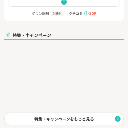
い。
一度、お車の検査を受けるだけで、複数の買取店が入札し、最高
額での売買金額をご提示致します。
30P
ダウン報酬
クチコミ
対象外
オークションの様子は、お客様のパソコン、スマートフォンから
リアルタイムで確認することができるため、
売買金額がグングン上がっていく様子をお楽しみいただけます。
■お客様の声続々
特集・キャンペーン
「オークションってこんなに価格が跳ねるのか！」
「車業界の革命、オークションに出品して予想以上の金額に驚
愕」
■楽天Car車買取がオススメな理由
１．オークションだからこそ、相場より高く売れる可能性があり
ます！
２．一括査定のように営業電話に悩まされることはありません
３．出品や書類手続き、陸送手配もすべて楽天にお任せくださ
い！
４．「楽天ID」があれば、簡単に「1分で申込完了」
愛車を売るならまずは「楽天Car車買取」をお試しください！
＼楽天Car車買取でさらにお得にポイントGet！／
ご成約＋マイカー割キャンペーン
楽天ポイント2,000円相当を進呈！
※特典進呈には条件があります。
特集・キャンペーンをもっと見る
※マイカー割キャンペーンは要エントリーです。
※ご成約・マイカー割キャンペーンでのポイント進呈日は売買金