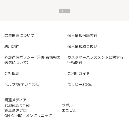
額お振込み月の翌月20日頃となります。
#車 #中古車 #販売 #買取 #買い取り #売却 #売る #査定 #オークシ
ョン #高価 #高額 #愛車 #出品 #一括
広告掲載について
個人情報保護方針
利用規約
個人情報取り扱い
外部送信ポリシー（利用者情報の
カスタマーハラスメントに対する
送信について）
行動指針
会社概要
ご利用ガイド
ヘルプ/お問い合わせ
モッピーSDGs
関連メディア
studio15 times
ラボル
資金調達プロ
エニピル
ON-CLINIC（オンクリニック）