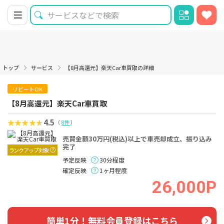
トップ
サービス
【8月高還元】楽天Car車買取の詳細
リピートOK
【8月高還元】楽天Car車買取
4.5
（
8件
）
売買金額30万円(税込)以上で車売却成立、振り込み
完了
ランクアップ対象
予定反映
30分程度
確定反映
1ヶ月程度
26,000P
簡単1分！無料会員登録はこちら