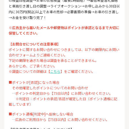
の検査日程調整→お車の状態検査（最長1時間程）→最低希望落札価格
と車両引き渡し日の調整→ライブオークション→お申し込みから30日以
内に30万円(税込)以上でお車の売却→必要書類の準備→お車の引き渡し
→お金を受け取り完了！
※広告主から届いたメールや郵便物はポイントが承認となるまで大切に
保管してください。
【お問合せについての注意事項】
ポイントに関するお問い合わせにつきましては、以下の期限内にお問い
合わせフォームよりご連絡ください。
下記の期限を過ぎた場合は調査を承ることができません。
あらかじめ、ご了承ください。
※調査についての詳細は【
こちら
】をご確認ください。
■ポイントが[否認]になった場合
その他確定したポイントについてのお問い合わせ
…ポイントの判定日から【75日以内】にお問い合わせください。
※判定日：ポイントの承認/否認が確定した日（ポイント通帳に記
載しています）
■ポイント通帳[判定中]へ反映しない場合
…広告のご利用日から【75日以内】にお問い合わせください。