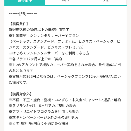
ｰｰｰｰｰｰ[PR]ｰｰｰｰｰｰ
【獲得条件】
新規申込後の30日以上の継続利用完了
※対象商材：シンレンタルサーバー全プラン
（ベーシック、スタンダード、プレミアム、ビジネス・ベーシック、ビ
ジネス・スタンダード、ビジネス・プレミアム）
※はじめてシンレンタルサーバーをご利用になる方
※各プラン12ヶ月以上でのご契約
※1つのアカウントで複数のサーバー契約をされた場合、条件達成は1件
のみとなります
※実質月額862円となるのは、ベーシックプランを12ヶ月契約いただい
た場合です。
【獲得対象外】
※不備・不正・虚偽・重複・いたずら・未入金･キャンセル･返品・解約
※各プラン3ヶ月、6ヶ月でのご契約の場合
※アフィリエイトプログラムを利用した場合
※本キャンペーンページ以外からのお申込み
※その他お申込内容に不備がある場合