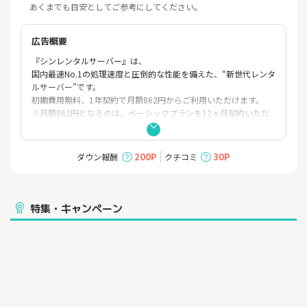
あくまでも目安としてご参考にしてください。
広告概要
『シンレンタルサーバー』は、
国内最速No.1の処理速度と圧倒的な性能を備えた、“新世代レンタ
ルサーバー”です。
初期費用無料、1年契約で月額862円からご利用いただけます。
※月額862円となるのは、ベーシックプランを12ヶ月契約いただ
いた場合です。
■サービスの特長
・全ストレージに高速インターフェース「NVMe」採用
200P
30P
ダウン報酬
クチコミ
・独自ドメインが永久無料
・24時間365日メールサポート！
・アダルトコンテンツを含む幅広い用途
特集・キャンペーン