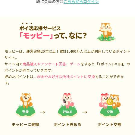
既に会員の方は
こちらからログイン
ポイ活応援サービス
「モッピー」
って、なに？
モッピーは、運営実績20年以上！累計
1,400万人
以上が利用しているポイント
サイト。
サイト内で
商品購入やアンケート回答、ゲーム
をすると「1ポイント=1円」の
ポイントが貯まっていきます。
貯めたポイントは、
現金やお好きな他社ポイントに交換
することができま
す。
モッピーに登録
ポイント貯める
ポイント交換