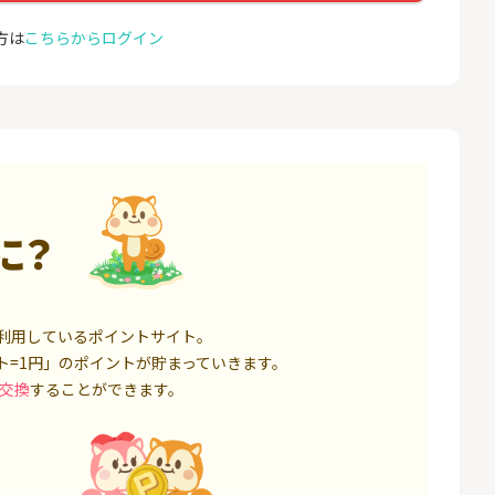
000円以上入金）
座開設
25,000P
1,500P
方は
こちらからログイン
4
4
ミラリタ｜初回投資でAmaz
NUR
onギフト5,000円分プレゼ
ョン）
ント
18,000P
15,000P
5
5
口座開設】
みずほ銀行 口座開設
EO光
1,500P
6,000P
に？
6
6
サステン)NISA口
SBI FXトレード【無料口座
Yステ
開設】
14,000P
4,500P
利用しているポイントサイト。
7
7
ト=1円」のポイントが貯まっていきます。
券★100円から
松井証券【口座開設】
お名前
交換
することができます。
8,500P
1,500P
8
8
回りファンド(
※過去最高20,000P！※【三
Aira
投資完了)
井住友銀行】法人ネット口
座 Trunk