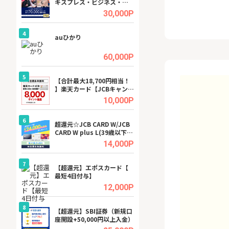
キスプレス・ビジネス・ゴ
ーカー【女性のた
ールド・カード
ターサイト】
.5%
30,000P
4
4
行）
auひかり
【リピートOK】I
ビジネスツール導
高還元中※
.0%
60,000P
5
5
a（
【合計最大18,700円相当！
※還元アップ※DO
】楽天カード【JCBキャンペ
（新規物件問合せ
ーン実施中】
.5%
10,000P
6
6
tel
超還元☆JCB CARD W/JCB
【無料即P】FANZ
CARD W plus L(39歳以下限
料トライアル）
定)
.0%
14,000P
7
7
【超還元】エポスカード【
【無料アンケート
最短4日付与】
15歳〜29歳のみ
ンサイト
.0%
12,000P
8
8
【超還元】SBI証券（新規口
GFS無料特別講座
座開設+50,000円以上入金）
聴）