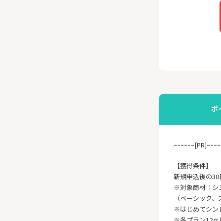
ポ
ｰｰｰｰｰｰ[PR]ｰｰｰｰ
【獲得条件】
新規申込後の3
※対象商材：シ
（ベーシック、
※はじめてシン
※各プラン12