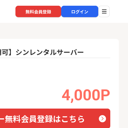
無料会員登録
ログイン
利用可】シンレンタルサーバー
口座開設
回線
1
1
超還元※楽天証
※過去最高※Alterna Bank
auひ
（オルタナバンク）1万円投
資完了
17,000P
10,000P
4,000P
2
2
高還元中※三菱U
SBI新生銀行「口座開設」
ソフト
ト証券（旧：au
nk Li
券）
16,000P
1,500P
ー無料会員登録はこちら
3
3
BI証券（新規口
【合計8,000P】楽天銀行 口
グロー