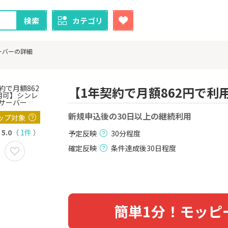
検索
カテゴリ
ーバーの詳細
【1年契約で月額862円で
クレカ
証券
新規申込後の30日以上の継続利用
ップ対象
5.0
（
1件
）
予定反映
30分程度
1
1
ニメストア
【過去最高還元】三菱ＵＦ
※土日限定
Ｊカード【最大42,000円相
券
確定反映
条件達成後30日程度
当】
800P
12,000P
2
2
！】U-NE
【合計最大18,700円相当！
※15日まで
試し]
】楽天カード【JCBキャンペ
FJ eスマー
ーン実施中】
カブコム証
2,000P
10,000P
簡単1分！モッピ
3
3
ーナスウォ
【超還元】エポスカード【
【超還元】S