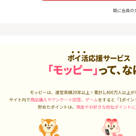
めのモニ
最短4日付与】
座開設+50,
14,000P
12,000P
既に会員の
4
4
Tトレンド
超還元☆JCB CARD W/JCB
IG証券
入診断※
CARD W plus L(39歳以下限
定)
5,000P
14,000P
5
5
OR賃貸
【超還元！】ライフカード
松井証券【
）
（利用）
ポイ活応援サービス
2,100P
10,000P
「モッピー」
って、な
6
6
A TV（無
三菱ＵＦＪカード【アメリ
SUSTEN(
カン・エキスプレス®限定】
座
550P
13,000P
モッピーは、運営実績20年以上！累計
1,400万人
以上が
7
7
サイト内で
商品購入やアンケート回答、ゲーム
をすると「1ポイン
3回回答（
PayPayカード＜最短7日付
マネックス証
）】楽天イ
与＞
取引可能★
貯めたポイントは、
現金やお好きな他社ポイントに
700P
1,000P
8
8
（動画視
【過去最高★20,000P】JAL
日産証券の利
カード CLUB-Aゴールドカー
1,000万円
ド/CLUB-Aカード（VISA）