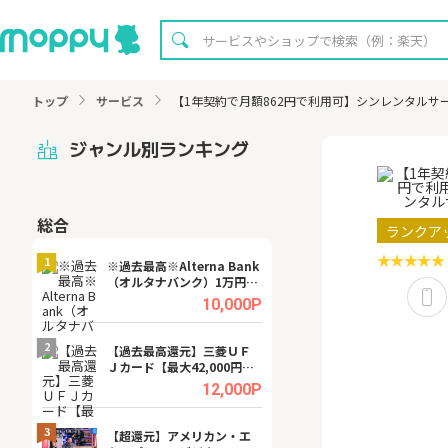
トップ
サービス
【1年契約で月額862円で利用可】シンレンタルサ
ジャンル別ランキング
総合
無料
ランクア
1
1
※過去最高※Alterna Bank
【無料即P】dア
（オルタナバンク）1万円投
【31日間無料】
資完了
.0%
10,000P
2
2
宿予
【過去最高還元】三菱ＵＦ
【8/16まで超還元
Ｊカード【最大42,000円相
XT[31日間無料お
当】
.0%
12,000P
3
3
ング
【超還元】アメリカン・エ
※還元UP※ヴィ