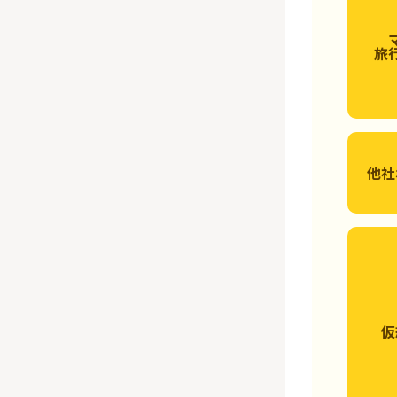
旅
他社
仮