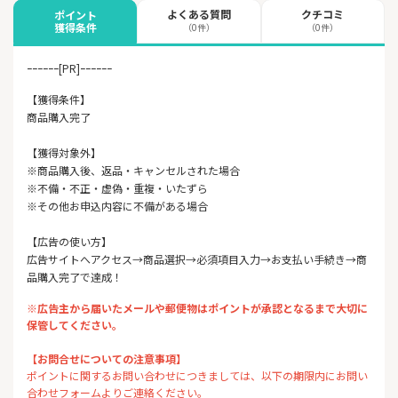
よくある質問
クチコミ
ポイント
獲得条件
（0件）
（0件）
ｰｰｰｰｰｰ[PR]ｰｰｰｰｰｰ
【獲得条件】
商品購入完了
【獲得対象外】
※商品購入後、返品・キャンセルされた場合
※不備・不正・虚偽・重複・いたずら
※その他お申込内容に不備がある場合
【広告の使い方】
広告サイトへアクセス→商品選択→必須項目入力→お支払い手続き→商
品購入完了で達成！
※広告主から届いたメールや郵便物はポイントが承認となるまで大切に
保管してください。
【お問合せについての注意事項】
ポイントに関するお問い合わせにつきましては、以下の期限内にお問い
合わせフォームよりご連絡ください。