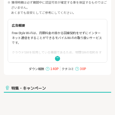
※ 獲得時期は必ず期間中に認証可否が確定する事を保証するものではご
ざいません。
あくまでも目安としてご参考にしてください。
広告概要
Free-Style Wi-Fiは、月額料金の掛かる回線契約をせずにインター
ネット通信をすることができるモバイルWi-Fiの取り扱いサービス
です。
クラウドSIMを採用している機器であるため、物理SIMの契約をす
る必要はありません。
機器だけ購入しておけば、専用のアプリを利用して、必要な時に
140P
30P
ダウン報酬
クチコミ
必要な分だけデータチャージをして利用することが可能になりま
す。
■サービスの特徴
特集・キャンペーン
【特徴① 機器買い切りだから月額不要】
機器だけ購入しておけば、月額のデータ通信料は掛かりません。
もちろん初回購入時に予め30Ｇや100Gなどのデータがチャージさ
れているプランもお選びいただけます。