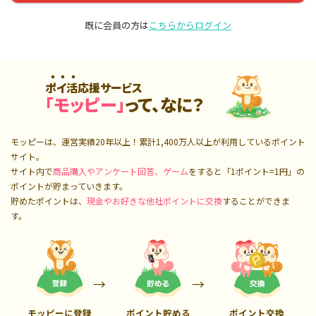
既に会員の方は
こちらからログイン
ポイ活応援サービス
「モッピー」
って、なに？
モッピーは、運営実績20年以上！累計
1,400万人
以上が利用しているポイント
サイト。
サイト内で
商品購入やアンケート回答、ゲーム
をすると「1ポイント=1円」の
ポイントが貯まっていきます。
貯めたポイントは、
現金やお好きな他社ポイントに交換
することができま
す。
モッピーに登録
ポイント貯める
ポイント交換