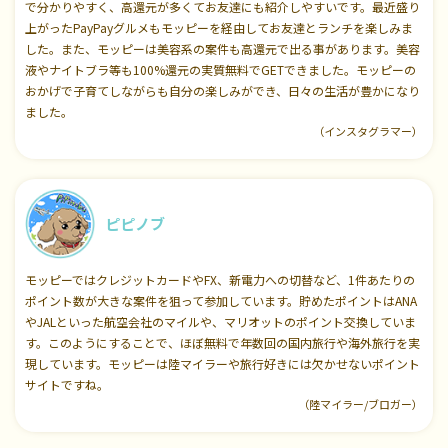
で分かりやすく、高還元が多くてお友達にも紹介しやすいです。最近盛り
上がったPayPayグルメもモッピーを経由してお友達とランチを楽しみま
した。また、モッピーは美容系の案件も高還元で出る事があります。美容
液やナイトブラ等も100%還元の実質無料でGETできました。モッピーの
おかげで子育てしながらも自分の楽しみができ、日々の生活が豊かになり
ました。
（インスタグラマー）
ピピノブ
モッピーではクレジットカードやFX、新電力への切替など、1件あたりの
ポイント数が大きな案件を狙って参加しています。貯めたポイントはANA
やJALといった航空会社のマイルや、マリオットのポイント交換していま
す。このようにすることで、ほぼ無料で年数回の国内旅行や海外旅行を実
現しています。モッピーは陸マイラーや旅行好きには欠かせないポイント
サイトですね。
（陸マイラー/ブロガー）