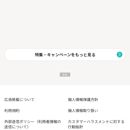
月額が掛からないので、普段はスマートフォンのみで十分な方
も、車内利用や旅行、リモートワーク、携帯キャリアの通信障害
や急な入院の備え等の為に“とりあえず持っておく”ことが可能な
モバイルWi-Fiです。
【特徴② 専用アプリで、必要な時だけ都度チャージ】
購入時のデータを使い切っても専用アプリでいつでもデータチャ
ージをすることが可能です。
【特徴③ 海外利用も可能】
特集・キャンペーンをもっと見る
海外約120ヵ国のデータチャージが可能です。海外旅行時にモバイ
ルWi-Fiを借りる手間が省けるほか、料金も非常に安く抑えること
ができます。
例：韓国用データ1G - 850円(不課税)
【特徴④ 機器ラインナップの追加予定】
Free-Style Wi-Fiは特定の機器を指すサービスではありません。
今後も「月額不要のチャージ式Wi-Fi」という条件をクリアできる
広告掲載について
個人情報保護方針
機器を随時追加予定です。
利用規約
個人情報取り扱い
＜価格（税込）＞※一部抜粋
・本体のみ：10,780円
外部送信ポリシー（利用者情報の
カスタマーハラスメントに対する
・本体+100G：16,280円
送信について）
行動指針
※初回購入時のデータはすべて有効期限365日です。