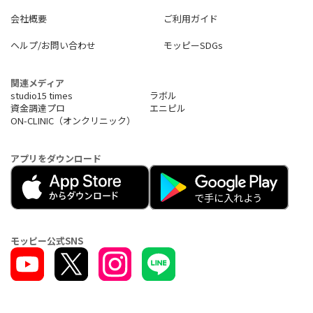
※有効期限は、初回インターネット時から開始されます。
会社概要
ご利用ガイド
月額不要で使い方無限大！
ヘルプ/お問い合わせ
モッピーSDGs
何かと便利な"とりあえず"買っておけるモバイルWi-Fi取り扱いサ
ービス！
買い手を選ばず、様々な方がターゲットになるので、広く訴求が
関連メディア
可能です。
studio15 times
ラボル
資金調達プロ
エニピル
ON-CLINIC（オンクリニック）
アプリをダウンロード
モッピー公式SNS