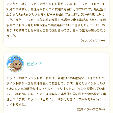
ママ友と一緒にモッピーでポイントを貯めています。モッピーは1P=1円
で分かりやすく、高還元が多くてお友達にも紹介しやすいです。最近盛り
上がったPayPayグルメもモッピーを経由してお友達とランチを楽しみま
した。また、モッピーは美容系の案件も高還元で出る事があります。美容
液やナイトブラ等も100%還元の実質無料でGETできました。モッピーの
おかげで子育てしながらも自分の楽しみができ、日々の生活が豊かになり
ました。
（インスタグラマー）
ピピノブ
モッピーではクレジットカードやFX、新電力への切替など、1件あたりの
ポイント数が大きな案件を狙って参加しています。貯めたポイントはANA
やJALといった航空会社のマイルや、マリオットのポイント交換していま
す。このようにすることで、ほぼ無料で年数回の国内旅行や海外旅行を実
現しています。モッピーは陸マイラーや旅行好きには欠かせないポイント
サイトですね。
（陸マイラー/ブロガー）