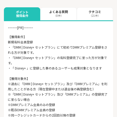
よくある質問
クチコミ
ポイント
獲得条件
（0件）
（21件）
ｰｰｰｰｰｰ[PR]ｰｰｰｰｰｰ
【獲得条件】
新規有料会員登録
・「DMM | Disney+ セットプラン」にて初めてDMMプレミアム登録をさ
れる方が対象です。
・「DMM | Disney+ セットプラン」の有料登録完了に至った方が対象で
す。
・「 Disney+ 」に登録した事のあるユーザーも成果対象となります
【獲得対象外】
※過去に「DMM | Disney+ セットプラン」及び「DMMプレミアム」を利
用したことがある方（現在登録中または退会後の再登録含む）
※「DMM | Disney+ セットプラン」及び「DMMプレミアム」の登録完了
に至らない場合
※DMMプレミアム会員のみの登録
※既存DMMプレミアム会員の登録
※同一クレジットカードからの2回目以降の登録