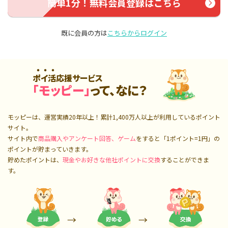
簡単1分！無料会員登録はこちら
既に会員の方は
こちらからログイン
ポイ活応援サービス
「モッピー」
って、なに？
モッピーは、運営実績20年以上！累計
1,400万人
以上が利用しているポイント
サイト。
サイト内で
商品購入やアンケート回答、ゲーム
をすると「1ポイント=1円」の
ポイントが貯まっていきます。
貯めたポイントは、
現金やお好きな他社ポイントに交換
することができま
す。