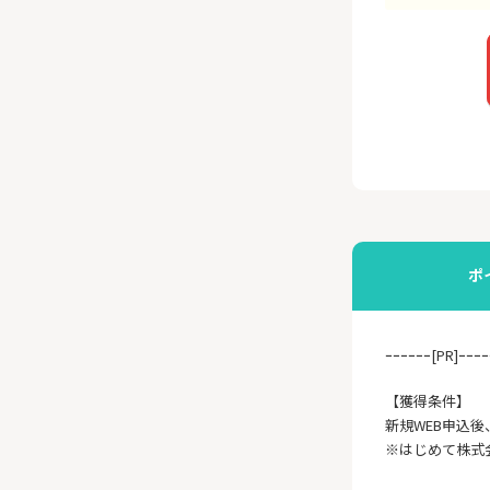
ポ
ｰｰｰｰｰｰ[PR]ｰｰｰｰ
【獲得条件】
新規WEB申込後
※はじめて株式