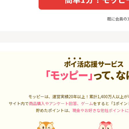
入診断※
（利用）
券
5,000P
10,000P
既に会員の
4
4
ーナスウォ
超還元☆JCB CARD W/JCB
【超還元】S
めのモニ
CARD W plus L(39歳以下限
座開設+50,
定)
14,000P
14,000P
5
5
ds(ファ
【合計最大18,700円相当！
マネックス証
家登録】
】楽天カード【JCBキャンペ
取引可能★
ーン実施中】
2,500P
10,000P
ポイ活応援サービス
6
6
「モッピー」
って、な
MM TV（
【超還元】JAL普通カード(
SBI証券 確
Master限定)
o
550P
10,000P
7
7
3回回答（
【過去最高★20,000P】JAL
日産証券の利
モッピーは、運営実績20年以上！累計
1,400万人
以上が
）】楽天イ
カード CLUB-Aゴールドカー
1,000万円
サイト内で
商品購入やアンケート回答、ゲーム
をすると「1ポイン
ド/CLUB-Aカード（VISA）
700P
20,000P
貯めたポイントは、
現金やお好きな他社ポイントに
8
8
（動画視
JALカード(VISA) navi 【学
日産証券の利
生専用】
500万円投資