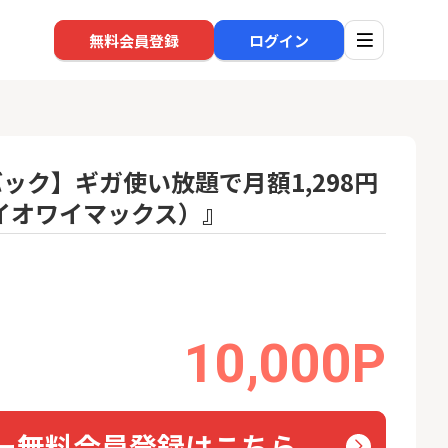
無料会員登録
ログイン
バック】ギガ使い放題で月額1,298円
プレイオワイマックス）』
口座開設
回線
1
1
高還元中※三菱U
※過去最高※Alterna Bank
auひ
ト証券（旧：au
（オルタナバンク）1万円投
券）
資完了
16,000P
10,000P
10,000P
2
2
みずほ銀行 口座開設
ソフト
nk Li
18,000P
6,000P
3
3
ー無料会員登録はこちら
超還元※楽天証
【合計8,000P】楽天銀行 口
NUR