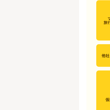
旅
他社
仮