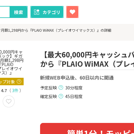
検索
カテゴリ
額1,298円から『PLAIO WiMAX（プレイオワイマックス）』の詳細
【最大60,000円キャッシュ
から『PLAIO WiMAX（
クレカ
証券
新規WEB申込後、60日以内に開通
1
1
！】U-NE
【過去最高還元】三菱ＵＦ
※15日まで
ップ対象
試し]
Ｊカード【最大42,000円相
FJ eスマー
予定反映
30分程度
当】
カブコム証
4.7
（
3件
）
2,000P
12,000P
確定反映
45日程度
2
2
ニメストア
【超還元】エポスカード【
IG証券
最短4日付与】
800P
12,000P
3
3
簡単1分！モッピ
Tトレンド
【超還元！】ライフカード
※土日限定