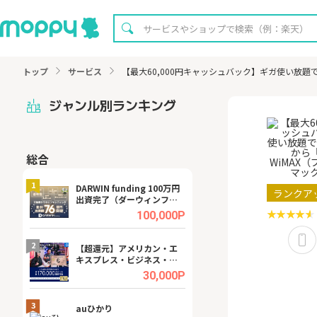
トップ
サービス
【最大60,000円キャッシュバック】ギガ使い放題で月
ジャンル別ランキング
総合
無料
1
1
DARWIN funding 100万円
【8/16まで超還元
ランクア
出資完了（ダーウィンファ
XT[31日間無料お
ンディング）
.0%
100,000P
2
2
宿予
【超還元】アメリカン・エ
【無料即P】dア
キスプレス・ビジネス・ゴ
【31日間無料】
ールド・カード
.0%
30,000P
3
3
ング
auひかり
【リピートOK】I