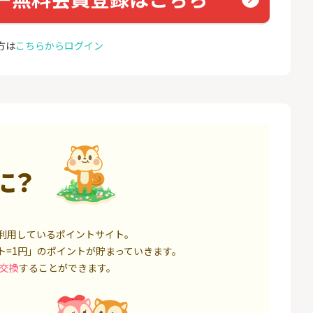
座開設
ョン）
17,000P
1,500P
方は
こちらからログイン
4
4
BI証券（新規口
【親権者さまの代理申込専
グロー
000円以上入金）
用】三井住友銀行Oliveお子
さま用口座
25,000P
4,400P
5
5
券★100円から
SBI新生銀行「口座開設」
GMO
（キャ
8,500P
1,500P
6
6
に？
定拠出年金 iDeC
GMOあおぞらネット銀行【
＜1ギ
法人口座開設】
ト×ド
6,000P
20,100P
7
7
回りファンド(
【超還元】SBI証券(新規総
Yステ
利用しているポイントサイト。
投資完了)
合口座開設+NISA口座開設)
ト=1円」のポイントが貯まっていきます。
85,000P
7,500P
交換
することができます。
8
8
回りファンド(
※過去最高20,000P！※【三
お名前
完了)
井住友銀行】法人ネット口
座 Trunk