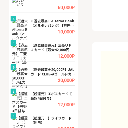
ビジネスツール導
高還元中※
.5%
60,000P
4
4
a（
※過去最高※Alterna Bank
※還元UP※ヴィ
（オルタナバンク）1万円投
ーカー【女性のた
資完了
ターサイト】
.5%
10,000P
5
5
行）
【過去最高還元】三菱ＵＦ
【還元UP中】Fun
Ｊカード【最大42,000円相
ンズ)【無料投資
当】
.0%
12,000P
6
6
tel
【過去最高★20,000P】JAL
【無料即550P】D
カード CLUB-Aゴールドカー
無料トライアル）
ド/CLUB-Aカード（VISA）
.0%
20,000P
7
7
【超還元】エポスカード【
【無料アンケート
最短4日付与】
15歳〜29歳のみ
ンサイト
.0%
12,000P
8
8
ワクワ
【超還元！】ライフカード
GFS無料特別講座
ャ
（利用）
聴）