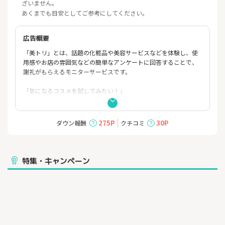
ざいません。
あくまでも目安としてご参考にしてください。
広告概要
「美トリ」とは、話題の化粧品や美容サービスなどを体験し、使
用感やお店の雰囲気などの簡単なアンケートに回答することで、
謝礼がもらえるモニターサービスです。
「気になるコスメを試してみたい！」
「エステに行ってみたいけど、なかなかきっかけがない…」
そんな方にぴったりのお仕事です！
275P
30P
ダウン報酬
クチコミ
電話説明会をご用意しておりますので、未経験の方でも安心して
スタートできます。
＼おすすめポイント／
特集・キャンペーン
・1回数分程度の案件もあり、スキマ時間を有効活用できる
・未経験・副業・WワークOK
・スマホ1台（またはPC）があれば始められる
・24時間いつでも、自分の好きな時間・場所で対応可能
・ノルマ一切なし
《お仕事の例》