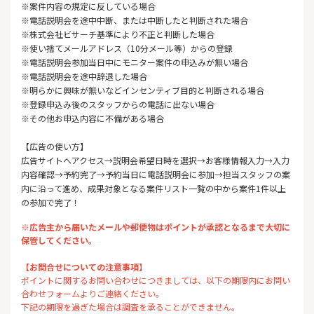
※案件内容の規定に反している場合
※電話説明会を途中中断、または中断したと判断された場合
※株式会社ビサーチ基準により不正と判断した場合
※使い捨てメールアドレス（10分メール等）からの登録
※電話説明会参加当日中にモニター案件の申込みが無い場合
※電話説明会を途中辞退した場合
※明らかに興味が無いなどインセンティブ目的と判断される場合
※登録申込み後のスタッフからの電話に出ない場合
※その他お申込内容に不備がある場合
【広告の使い方】
広告サイトへアクセス→説明会希望日時を選択→お客様情報入力→入力
内容確認→予約完了→予約当日に電話説明会に参加→担当スタッフの案
内に沿って進め、成果対象となる案件リスト一覧の中から案件1件以上
の参加で完了！
※広告主から届いたメールや郵便物はポイントが承認となるまで大切に
保管してください。
【お問合せについての注意事項】
ポイントに関するお問い合わせにつきましては、以下の期限内にお問い
合わせフォームよりご連絡ください。
下記の期限を過ぎた場合は調査を承ることができません。