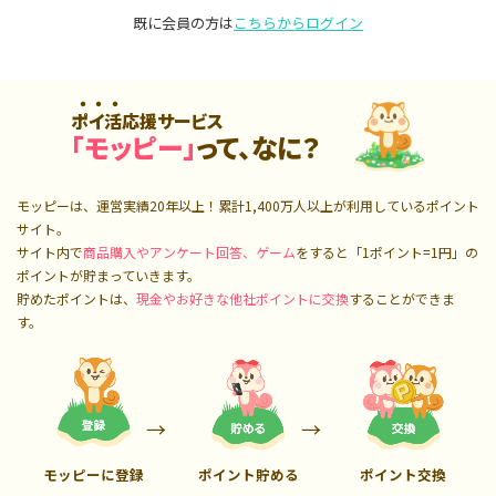
既に会員の方は
こちらからログイン
ポイ活応援サービス
「モッピー」
って、なに？
モッピーは、運営実績20年以上！累計
1,400万人
以上が利用しているポイント
サイト。
サイト内で
商品購入やアンケート回答、ゲーム
をすると「1ポイント=1円」の
ポイントが貯まっていきます。
貯めたポイントは、
現金やお好きな他社ポイントに交換
することができま
す。
モッピーに登録
ポイント貯める
ポイント交換