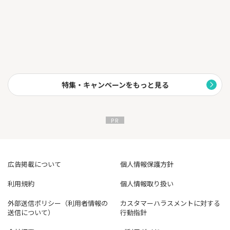
■美容用品・サプリメント
話題の化粧品やサプリをご自宅でお試しいただき、使用感などの
簡単なアンケートをご提出いただきます。
■エステモニター
人気のエステサロンへ来店し、店内の雰囲気や接客、サービス内
容などをチェックしていただきます。
特集・キャンペーンをもっと見る
その他にも…
・動画配信サービス
・日用品
・資料請求
など、ご自宅でできる案件を多数ご用意しております♪
【株式会社ビサーチ】
広告掲載について
個人情報保護方針
年間25万件以上のモニター実績！
利用規約
個人情報取り扱い
「女性の働く機会を増やしたい」という想いから生まれたサービ
スです。
外部送信ポリシー（利用者情報の
カスタマーハラスメントに対する
送信について）
行動指針
あなたのリアルな感想が、新しい商品やサービスの改善につなが
ります。