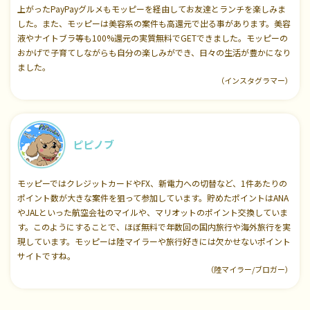
上がったPayPayグルメもモッピーを経由してお友達とランチを楽しみま
した。また、モッピーは美容系の案件も高還元で出る事があります。美容
液やナイトブラ等も100%還元の実質無料でGETできました。モッピーの
おかげで子育てしながらも自分の楽しみができ、日々の生活が豊かになり
ました。
（インスタグラマー）
ピピノブ
モッピーではクレジットカードやFX、新電力への切替など、1件あたりの
ポイント数が大きな案件を狙って参加しています。貯めたポイントはANA
やJALといった航空会社のマイルや、マリオットのポイント交換していま
す。このようにすることで、ほぼ無料で年数回の国内旅行や海外旅行を実
現しています。モッピーは陸マイラーや旅行好きには欠かせないポイント
サイトですね。
（陸マイラー/ブロガー）