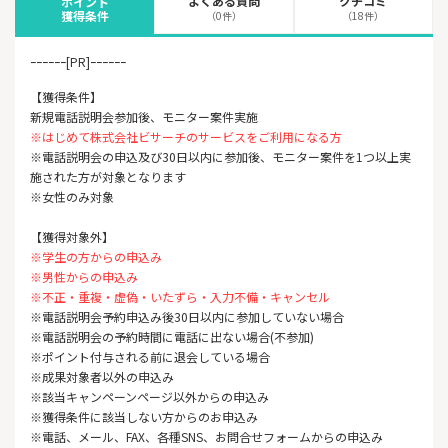
よくある質問
クチコミ
ポイント
獲得条件
（0件）
（18件）
ｰｰｰｰｰｰ[PR]ｰｰｰｰｰｰ
【獲得条件】
新規電話説明会参加後、モニター案件実施
※はじめて株式会社ビサーチのサービスをご利用になる方
※電話説明会の申込及び30日以内に参加後、モニター案件を1つ以上実
施された方が対象となります
※女性のみ対象
【獲得対象外】
※学生の方からの申込み
※男性からの申込み
※不正・重複・虚偽・いたずら・入力不備・キャンセル
※電話説明会予約申込み後30日以内に参加していない場合
※電話説明会の予約時間に電話に出ない場合(不参加)
※ポイント付与される前に退会している場合
※成果対象者以外の申込み
※該当キャンペーンページ以外からの申込み
※獲得条件に該当しない方からのお申込み
※電話、メール、FAX、各種SNS、お問合せフォームからの申込み