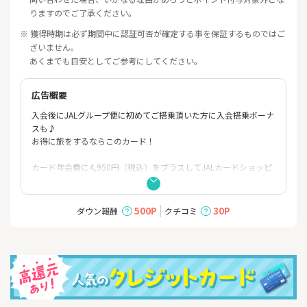
りますのでご了承ください。
※ 獲得時期は必ず期間中に認証可否が確定する事を保証するものではご
ざいません。
あくまでも目安としてご参考にしてください。
広告概要
入会後にJALグループ便に初めてご搭乗頂いた方に入会搭乗ボーナ
スも♪
お得に旅をするならこのカード！
カード年会費に4,950円（税込）をプラスしてJALカードショッピ
ングマイル・プレミアムに入会すると、
日常でのカードご利用分はもちろん、月々の定期的なお支払いで
もショッピングマイルが2倍たまり、得点交換
500P
30P
ダウン報酬
クチコミ