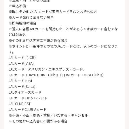
※申込不備
※既にその他のJALカード＜家族カード含む＞お持ちの方
※カード発行に至らない場合
※即時解約の場合
※過去に各種JALカードを所持したことがある方＜家族カード含む＞な
どは対象外
※その他お申込内容に不備がある場合
※ポイント却下条件のその他のJALカードとは、以下のカードになりま
す。
JALカード（JCB）
JALカード(VISA)
JALカード「アメリカン・エキスプレス・カード」
JALカード TOKYU POINT ClubQ（旧JALカード TOP＆ClubQ）
JALカード navi
JALカード(Suica)
JALダイナースカード
JALカード OPクレジット
JAL CLUB EST
JALカードCLUB-Aカード
※不備・不正・虚偽・重複・いたずら・キャンセル
※その他お申込内容に不備がある場合