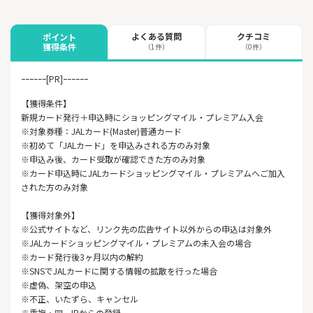
よくある質問
クチコミ
ポイント
獲得条件
（1件）
（0件）
ｰｰｰｰｰｰ[PR]ｰｰｰｰｰｰ
【獲得条件】
新規カード発行＋申込時にショッピングマイル・プレミアム入会
※対象券種：JALカード(Master)普通カード
※初めて「JALカード」を申込みされる方のみ対象
※申込み後、カード受取が確認できた方のみ対象
※カード申込時にJALカードショッピングマイル・プレミアムへご加入
された方のみ対象
【獲得対象外】
※公式サイトなど、リンク先の広告サイト以外からの申込は対象外
※JALカードショッピングマイル・プレミアムの未入会の場合
※カード発行後3ヶ月以内の解約
※SNSでJALカードに関する情報の拡散を行った場合
※虚偽、架空の申込
※不正、いたずら、キャンセル
※重複・同一IPからの登録