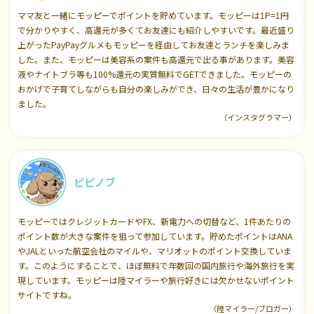
ママ友と一緒にモッピーでポイントを貯めています。モッピーは1P=1円
で分かりやすく、高還元が多くてお友達にも紹介しやすいです。最近盛り
上がったPayPayグルメもモッピーを経由してお友達とランチを楽しみま
した。また、モッピーは美容系の案件も高還元で出る事があります。美容
液やナイトブラ等も100%還元の実質無料でGETできました。モッピーの
おかげで子育てしながらも自分の楽しみができ、日々の生活が豊かになり
ました。
（インスタグラマー）
ピピノブ
モッピーではクレジットカードやFX、新電力への切替など、1件あたりの
ポイント数が大きな案件を狙って参加しています。貯めたポイントはANA
やJALといった航空会社のマイルや、マリオットのポイント交換していま
す。このようにすることで、ほぼ無料で年数回の国内旅行や海外旅行を実
現しています。モッピーは陸マイラーや旅行好きには欠かせないポイント
サイトですね。
（陸マイラー/ブロガー）