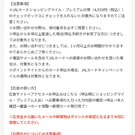
【注意事項】
※JALカードショッピングマイル・プレミアム付帯（4,950円（税込））
のチェックボックスにチェックを入れないと対象外になりますのでご注
意ください。
※お問い合わせの際は、受付番号を必ずご用意ください。
※申込から半年以上経過した場合(申込手続きが未完了な方)につきまし
ては対象外となります。
また、お問い合わせにつきましては、1ヶ月以上のお時間がかかります
のであらかじめご了承ください。
※電話やメールを含めてJALカードへの直接のお問い合わせを頂いた場
合は、対象外となります。
※ポイントサイトからのカード申込の場合、JALカードキャンペーンマ
イルの適用は対象外となります。
【広告の使い方】
広告サイトへアクセス→お申込みはこちら（申込時にショッピングマイ
ル・プレミアム入会）→必要事項の入力→入力内容の確認→申込→本人
確認→審査→カード受取→新規カード発行完了！
※広告主から届いたメールや郵便物はポイントが承認となるまで大切に
保管してください。
【お問合せについての注意事項】