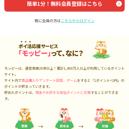
簡単1分！無料会員登録はこちら
既に会員の方は
こちらからログイン
ポイ活応援サービス
「モッピー」
って、なに？
モッピーは、運営実績20年以上！累計
1,400万人
以上が利用しているポイント
サイト。
サイト内で
商品購入やアンケート回答、ゲーム
をすると「1ポイント=1円」の
ポイントが貯まっていきます。
貯めたポイントは、
現金やお好きな他社ポイントに交換
することができま
す。