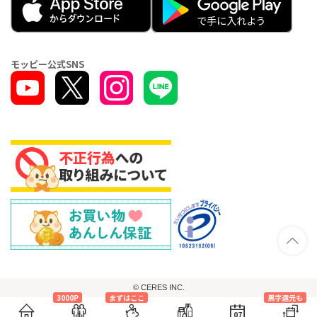
モッピー公式SNS
© CERES INC.
3000P
まずはここ
黒字還元も
07