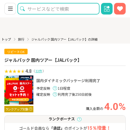
トップ
旅行
ジャルパック 国内ツアー【JALパック】の詳細
リピートOK
ジャルパック 国内ツアー【JALパック】
4.8
（
33件
）
国内ダイナミックパッケージ利用完了
予定反映
1日程度
確定反映
利用完了後250日前後
4.0%
購入金額の
ランクアップ対象
ランクボーナス
ゴールド会員なら
「承認」
のポイントが
15％増量！