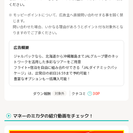
ください。
※ モッピーポイントについて、広告主へ直接問い合わせする事を固く禁
じます。
問い合わせた場合、いかなる理由があろうとポイント付与対象外とな
りますのでご了承ください。
広告概要
ジャルパックなら、
北海道から沖縄離島までJALグループ便のネッ
トワークを活用し
た多彩なツアーをご用意
フライト+宿泊を自由に組み合わせできる「
JALダイナミックパッ
ケージ」は、出発日の前日16:
59まで予約可能！
豊富なオプションも一括購入可能！
30P
ダウン報酬
クチコミ
対象外
マネーのミカタの紹介動画をチェック！