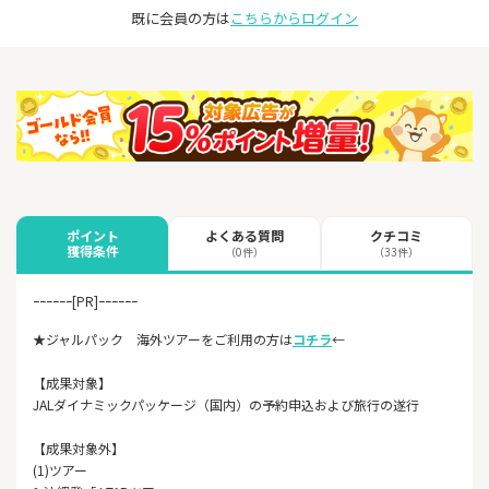
既に会員の方は
こちらからログイン
よくある質問
クチコミ
ポイント
獲得条件
（0件）
（33件）
ｰｰｰｰｰｰ[PR]ｰｰｰｰｰｰ
★ジャルパック 海外ツアーをご利用の方は
コチラ
←
【成果対象】
JALダイナミックパッケージ（国内）の予約申込および旅行の遂行
【成果対象外】
(1)ツアー