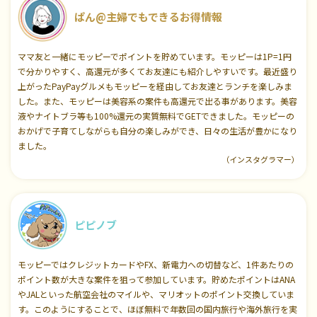
ぱん@主婦でもできるお得情報
ママ友と一緒にモッピーでポイントを貯めています。モッピーは1P=1円
で分かりやすく、高還元が多くてお友達にも紹介しやすいです。最近盛り
上がったPayPayグルメもモッピーを経由してお友達とランチを楽しみま
した。また、モッピーは美容系の案件も高還元で出る事があります。美容
液やナイトブラ等も100%還元の実質無料でGETできました。モッピーの
おかげで子育てしながらも自分の楽しみができ、日々の生活が豊かになり
ました。
（インスタグラマー）
ピピノブ
モッピーではクレジットカードやFX、新電力への切替など、1件あたりの
ポイント数が大きな案件を狙って参加しています。貯めたポイントはANA
やJALといった航空会社のマイルや、マリオットのポイント交換していま
す。このようにすることで、ほぼ無料で年数回の国内旅行や海外旅行を実