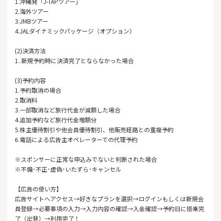
1.沖縄発「J-TAPツアー」
2.海外ツアー
3.JMBツアー
4.JALダイナミックパッケージ（オプション）
(2)決済方法
1..新規予約時に決済完了とならなかった場合
(3)予約内容
1.予約取消の場合
2.取消料
3.一部取消など旅行代金が減額した場合
4.追加予約など旅行代金増額分
5.株主優待割引や他会員優待割引、他販売経路との重複予約
6.電話による広告主オペレーターでの代理予約
※スポンサーに正常な申込みでないと判断された場合
※不備･不正･虚偽･いたずら･キャンセル
【広告の使い方】
広告サイトへアクセス→好きなプランを選択→ログインもしくは新規会
員登録→必要事項の入力→入力内容の確認→入金確認→予約日に搭乗完
了（出発）→利用完了！