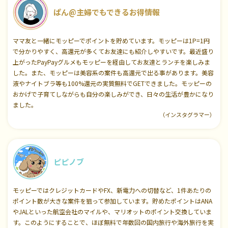
ぱん@主婦でもできるお得情報
ママ友と一緒にモッピーでポイントを貯めています。モッピーは1P=1円
で分かりやすく、高還元が多くてお友達にも紹介しやすいです。最近盛り
上がったPayPayグルメもモッピーを経由してお友達とランチを楽しみま
した。また、モッピーは美容系の案件も高還元で出る事があります。美容
液やナイトブラ等も100%還元の実質無料でGETできました。モッピーの
おかげで子育てしながらも自分の楽しみができ、日々の生活が豊かになり
ました。
（インスタグラマー）
ピピノブ
モッピーではクレジットカードやFX、新電力への切替など、1件あたりの
ポイント数が大きな案件を狙って参加しています。貯めたポイントはANA
やJALといった航空会社のマイルや、マリオットのポイント交換していま
す。このようにすることで、ほぼ無料で年数回の国内旅行や海外旅行を実