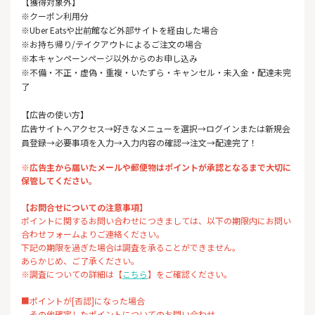
【獲得対象外】
※クーポン利用分
※Uber Eatsや出前館など外部サイトを経由した場合
※お持ち帰り/テイクアウトによるご注文の場合
※本キャンペーンページ以外からのお申し込み
※不備・不正・虚偽・重複・いたずら・キャンセル・未入金・配達未完
了
【広告の使い方】
広告サイトへアクセス→好きなメニューを選択→ログインまたは新規会
員登録→必要事項を入力→入力内容の確認→注文→配達完了！
※広告主から届いたメールや郵便物はポイントが承認となるまで大切に
保管してください。
【お問合せについての注意事項】
ポイントに関するお問い合わせにつきましては、以下の期限内にお問い
合わせフォームよりご連絡ください。
下記の期限を過ぎた場合は調査を承ることができません。
あらかじめ、ご了承ください。
※調査についての詳細は【
こちら
】をご確認ください。
■ポイントが[否認]になった場合
その他確定したポイントについてのお問い合わせ