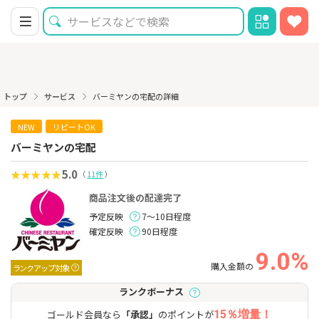
トップ
サービス
バーミヤンの宅配の詳細
NEW
リピートOK
バーミヤンの宅配
5.0
（
11件
）
商品注文後の配達完了
予定反映
7～10日程度
確定反映
90日程度
9.0%
購入金額の
ランクアップ対象
ランクボーナス
ゴールド会員なら
「承認」
のポイントが
15％増量！