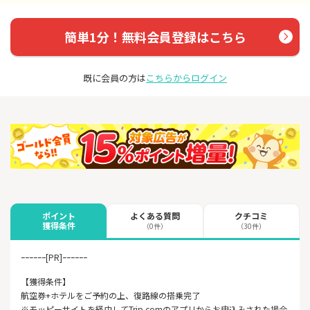
簡単1分！無料会員登録はこちら
既に会員の方は
こちらからログイン
よくある質問
クチコミ
ポイント
獲得条件
（0件）
（30件）
ｰｰｰｰｰｰ[PR]ｰｰｰｰｰｰ
【獲得条件】
航空券+ホテルをご予約の上、復路線の搭乗完了
※モッピーサイトを経由してTrip.comのアプリからお申込みされた場合