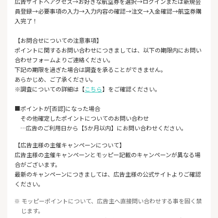
広告サイトへアクセス→お好きな航空券を選択→ログインまたは新規会
員登録→必要事項の入力→入力内容の確認→注文→入金確認→航空券購
入完了！
【お問合せについての注意事項】
ポイントに関するお問い合わせにつきましては、以下の期限内にお問い
合わせフォームよりご連絡ください。
下記の期限を過ぎた場合は調査を承ることができません。
あらかじめ、ご了承ください。
※調査についての詳細は【
こちら
】をご確認ください。
■ポイントが[否認]になった場合
その他確定したポイントについてのお問い合わせ
…広告のご利用日から【5か月以内】にお問い合わせください。
【広告主様の主催キャンペーンについて】
広告主様の主催キャンペーンとモッピー記載のキャンペーンが異なる場
合がございます。
最新のキャンペーンにつきましては、広告主様の公式サイトよりご確認
ください。
※ モッピーポイントについて、広告主へ直接問い合わせする事を固く禁
じます。