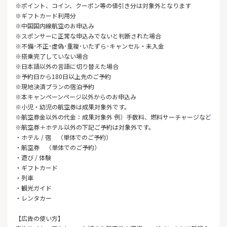
※ポイント、コイン、クーポン等の値引き分は対象外となります
※ギフトカード利用分
※中国国内線航空のお申込み
※スポンサーに正常な申込みでないと判断された場合
※不備･不正･虚偽･重複･いたずら･キャンセル・未入金
※搭乗完了していない場合
※日本語以外の言語に切り替えた場合
※予約日から180日以上先のご予約
※現地決済プランの宿泊予約
※本キャンペーンページ以外からのお申込み
※小児・幼児の航空券は成果対象外です。
※航空券金以外の代金：成果対象外 例）手数料、燃料サーチャージなど
※航空券＋ホテル以外の下記ご予約は対象外です。
・ホテル / 宿 （単体でのご予約）
・航空券 （単体でのご予約）
・遊び / 体験
・ギフトカード
・列車
・観光ガイド
・レンタカー
【広告の使い方】