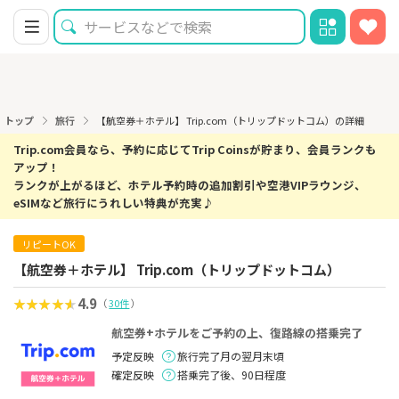
トップ
旅行
【航空券＋ホテル】 Trip.com（トリップドットコム）の詳細
Trip.com会員なら、予約に応じてTrip Coinsが貯まり、会員ランクも
アップ！
ランクが上がるほど、ホテル予約時の追加割引や空港VIPラウンジ、
eSIMなど旅行にうれしい特典が充実♪
リピートOK
【航空券＋ホテル】 Trip.com（トリップドットコム）
4.9
（
30件
）
航空券+ホテルをご予約の上、復路線の搭乗完了
予定反映
旅行完了月の翌月末頃
確定反映
搭乗完了後、90日程度