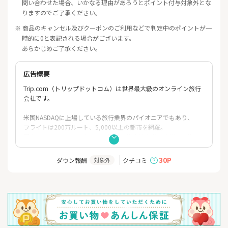
問い合わせた場合、いかなる理由があろうとポイント付与対象外とな
りますのでご了承ください。
※ 商品のキャンセル及びクーポンのご利用などで判定中のポイントが一
時的に0と表記される場合がございます。
あらかじめご了承ください。
広告概要
Trip.com（トリップドットコム）は世界最大級のオンライン旅行
会社です。
米国NASDAQに上場している旅行業界のパイオニアでもあり、
フライトは200万ルート、5,000以上の都市を網羅。
国内LCCチケットはもちろん、海外の格安航空券も簡単に予約で
きます。
30P
ダウン報酬
クチコミ
対象外
また、日系航空会社のANAやJALをはじめ、
スターアライアンスもワンワールドなど多数の航空会社と提携し
ております。
また年中無休で安心の日本語のサポートサービスも充実してお
り、
日本にコールセンターも御座います。