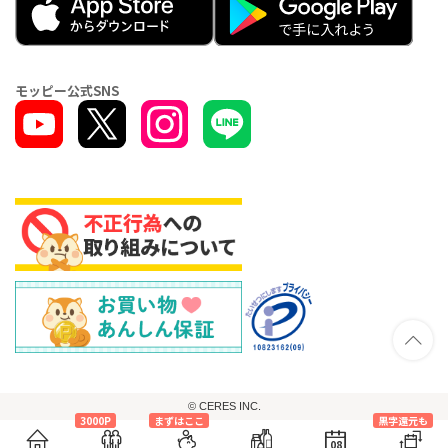
モッピー公式SNS
© CERES INC.
3000P
まずはここ
黒字還元も
08