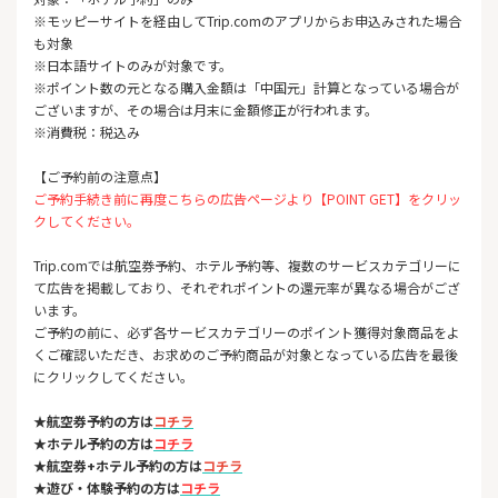
※モッピーサイトを経由してTrip.comのアプリからお申込みされた場合
も対象
※日本語サイトのみが対象です。
※ポイント数の元となる購入金額は「中国元」計算となっている場合が
ございますが、その場合は月末に金額修正が行われます。
※消費税：税込み
【ご予約前の注意点】
ご予約手続き前に再度こちらの広告ページより【POINT GET】をクリッ
クしてください。
Trip.comでは航空券予約、ホテル予約等、複数のサービスカテゴリーに
て広告を掲載しており、それぞれポイントの還元率が異なる場合がござ
います。
ご予約の前に、必ず各サービスカテゴリーのポイント獲得対象商品をよ
くご確認いただき、お求めのご予約商品が対象となっている広告を最後
にクリックしてください。
★航空券予約の方は
コチラ
★ホテル予約の方は
コチラ
★航空券+ホテル予約の方は
コチラ
★遊び・体験予約の方は
コチラ