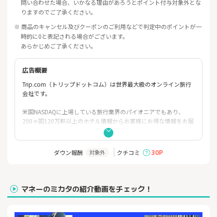
問い合わせた場合、いかなる理由があろうとポイント付与対象外とな
りますのでご了承ください。
※ 商品のキャンセル及びクーポンのご利用などで判定中のポイントが一
時的に0と表記される場合がございます。
あらかじめご了承ください。
広告概要
Trip.com（トリップドットコム）は世界最大級のオンライン旅行
会社です。
米国NASDAQに上場している旅行業界のパイオニアでもあり、
200ヶ国120万軒以上のホテル情報からお客様にお得な情報をお届
けします。
東南アジアや中華圏にはダントツ強い！
30P
ダウン報酬
クチコミ
対象外
季節に合わせたセール情報や有名ホテルの格安情報が満載の旅行
予約サイトです。
便利なオンライン予約システムで、世界中の航空券やホテル、
マネーのミカタの紹介動画をチェック！
各国鉄道乗車券がウェブサイトから簡単にいつでもご予約頂けま
す。