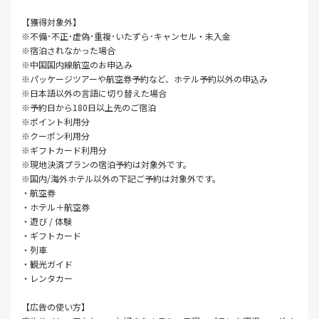
【獲得対象外】
※不備･不正･虚偽･重複･いたずら･キャンセル・未入金
※宿泊されなかった場合
※中国国内線航空のお申込み
※パッケージツアーや航空券予約など、ホテル予約以外の申込み
※日本語以外の言語に切り替えた場合
※予約日から180日以上先のご宿泊
※ポイント利用分
※クーポン利用分
※ギフトカード利用分
※現地決済プランの宿泊予約は対象外です。
※国内/海外ホテル以外の下記ご予約は対象外です。
・航空券
・ホテル＋航空券
・遊び / 体験
・ギフトカード
・列車
・観光ガイド
・レンタカー
【広告の使い方】