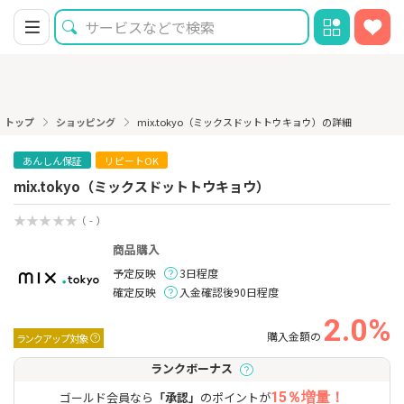
トップ
ショッピング
mix.tokyo（ミックスドットトウキョウ）の詳細
あんしん保証
リピートOK
mix.tokyo（ミックスドットトウキョウ）
（ - ）
商品購入
予定反映
3日程度
確定反映
入金確認後90日程度
2.0%
購入金額の
ランクアップ対象
ランクボーナス
ゴールド会員なら
「承認」
のポイントが
15％増量！