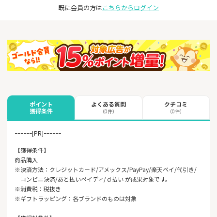
既に会員の方は
こちらからログイン
よくある質問
クチコミ
ポイント
獲得条件
（0件）
（0件）
ｰｰｰｰｰｰ[PR]ｰｰｰｰｰｰ
【獲得条件】
商品購入
※決済方法：クレジットカード/アメックス/PayPay/楽天ペイ/代引き/
コンビニ決済/あと払いペイディ/ｄ払い が成果対象です。
※消費税：税抜き
※ギフトラッピング：各ブランドのものは対象