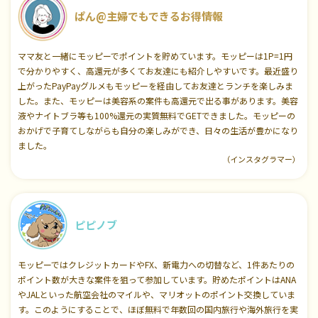
ぱん@主婦でもできるお得情報
ママ友と一緒にモッピーでポイントを貯めています。モッピーは1P=1円
で分かりやすく、高還元が多くてお友達にも紹介しやすいです。最近盛り
上がったPayPayグルメもモッピーを経由してお友達とランチを楽しみま
した。また、モッピーは美容系の案件も高還元で出る事があります。美容
液やナイトブラ等も100%還元の実質無料でGETできました。モッピーの
おかげで子育てしながらも自分の楽しみができ、日々の生活が豊かになり
ました。
（インスタグラマー）
ピピノブ
モッピーではクレジットカードやFX、新電力への切替など、1件あたりの
ポイント数が大きな案件を狙って参加しています。貯めたポイントはANA
やJALといった航空会社のマイルや、マリオットのポイント交換していま
す。このようにすることで、ほぼ無料で年数回の国内旅行や海外旅行を実