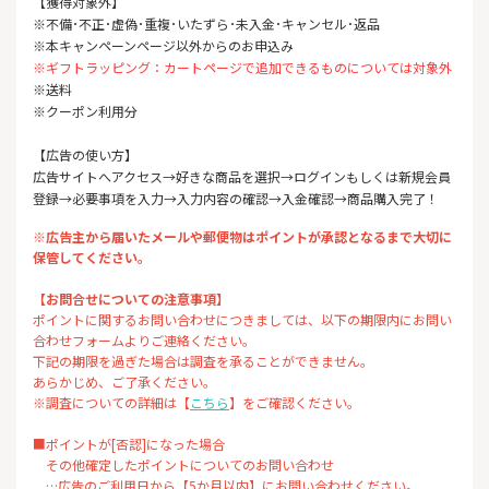
【獲得対象外】
※不備･不正･虚偽･重複･いたずら･未入金･キャンセル･返品
※本キャンペーンページ以外からのお申込み
※ギフトラッピング：カートページで追加できるものについては対象外
※送料
※クーポン利用分
【広告の使い方】
広告サイトへアクセス→好きな商品を選択→ログインもしくは新規会員
登録→必要事項を入力→入力内容の確認→入金確認→商品購入完了！
※広告主から届いたメールや郵便物はポイントが承認となるまで大切に
保管してください。
【お問合せについての注意事項】
ポイントに関するお問い合わせにつきましては、以下の期限内にお問い
合わせフォームよりご連絡ください。
下記の期限を過ぎた場合は調査を承ることができません。
あらかじめ、ご了承ください。
※調査についての詳細は【
こちら
】をご確認ください。
■ポイントが[否認]になった場合
その他確定したポイントについてのお問い合わせ
…広告のご利用日から【5か月以内】にお問い合わせください。