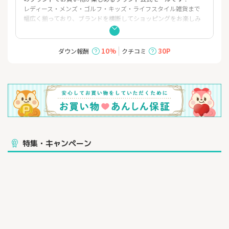
レディース・メンズ・ゴルフ・キッズ・ライフスタイル雑貨まで
幅広く揃っており、ブランドを横断してショッピングをお楽しみ
いただけます。
主なブランド：「NATURAL BEAUTY BASIC」「NANO universe」
10%
30P
ダウン報酬
クチコミ
「PROPORTION BODY DRESSING」「JILL by JILL STUART」「AV
IREX」「JILL by JILL STUART」「human woman」「PEARLY GA
TES」「Jack Bunny!!」「FREE’S MART」「THE LIBRARY」「L.H.
P」
また、特集ページやスタッフのコーディネートも充実しているた
め、商品を“探す”だけでなく、着こなしのヒントも見つかるサイ
トです。
会員登録をしていただくとポイント付与やお得なキャンペーンの
特集・キャンペーン
ご案内も受けられるので、より便利にご利用いただけます！
ぜひmix.tokyoで毎日のファッション選びを楽しんでください！