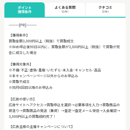
よくある質問
クチコミ
ポイント
獲得条件
（0件）
（0件）
ｰｰｰｰｰｰ[PR]ｰｰｰｰｰｰ
【獲得条件】
買取金額3,000円以上（税抜）で買取成立
※Web申込後90日以内に、買取金額が3,000円以上（税抜）で買取が完
全に成立した場合
【獲得対象外】
※不備･不正･虚偽･重複･いたずら･未入金･キャンセル･返品
※本キャンペーンページ以外からのお申込み
※買取不成立
※同月6回目以降のお申込み
【広告の使い方】
広告サイトへアクセス→買取申込を選択→必要事項を入力→買取商品の
荷造り→買取商品の発送（集荷）→査定→査定メール受信→入金確認→
3,000円以上の買取成約完了！
【広告主様の主催キャンペーンについて】