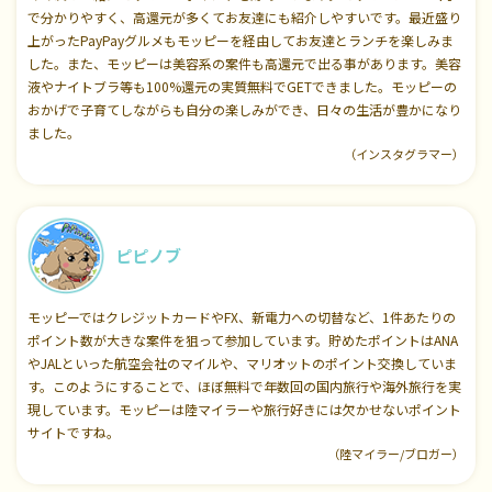
で分かりやすく、高還元が多くてお友達にも紹介しやすいです。最近盛り
上がったPayPayグルメもモッピーを経由してお友達とランチを楽しみま
した。また、モッピーは美容系の案件も高還元で出る事があります。美容
液やナイトブラ等も100%還元の実質無料でGETできました。モッピーの
おかげで子育てしながらも自分の楽しみができ、日々の生活が豊かになり
ました。
（インスタグラマー）
ピピノブ
モッピーではクレジットカードやFX、新電力への切替など、1件あたりの
ポイント数が大きな案件を狙って参加しています。貯めたポイントはANA
やJALといった航空会社のマイルや、マリオットのポイント交換していま
す。このようにすることで、ほぼ無料で年数回の国内旅行や海外旅行を実
現しています。モッピーは陸マイラーや旅行好きには欠かせないポイント
サイトですね。
（陸マイラー/ブロガー）