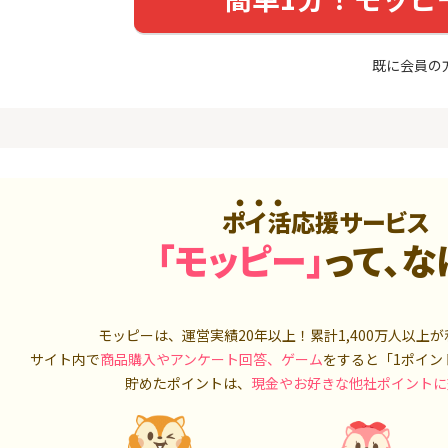
入診断※
（利用）
5,000P
10,000P
既に会員の
4
4
ニメストア
超還元☆JCB CARD W/JCB
IG証券
CARD W plus L(39歳以下限
定)
800P
14,000P
5
5
OR賃貸
三菱ＵＦＪカード【アメリ
松井証券【
）
カン・エキスプレス®限定】
2,100P
13,000P
ポイ活応援サービス
6
6
「モッピー」
って、な
【合計最大18,700円相当！
SUSTEN(
】楽天カード【JCBキャンペ
座
ーン実施中】
8,000P
10,000P
7
7
（動画視
【最大38,000円相当】三井
マネックス証
モッピーは、運営実績20年以上！累計
1,400万人
以上が
住友カード（NL）
取引可能★
サイト内で
商品購入やアンケート回答、ゲーム
をすると「1ポイン
900P
9,000P
貯めたポイントは、
現金やお好きな他社ポイントに
8
8
3回回答（
PayPayカード＜最短7日付
SBI証券 確
）】楽天イ
与＞
o