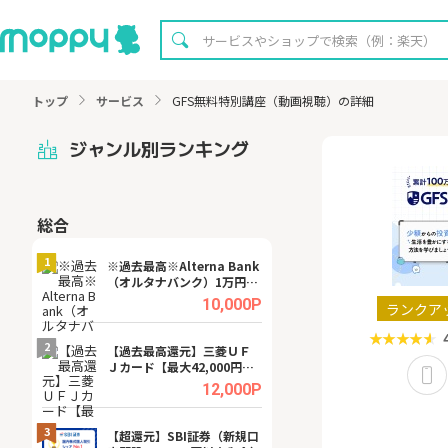
トップ
サービス
GFS無料特別講座（動画視聴）の詳細
ジャンル別ランキング
総合
無料
1
1
※過去最高※Alterna Bank
【8/16まで超還元
（オルタナバンク）1万円投
XT[31日間無料お
資完了
.0%
10,000P
ランクア
2
2
宿予
【過去最高還元】三菱ＵＦ
※還元UP※ヴィ
Ｊカード【最大42,000円相
ーカー【女性のた
当】
ターサイト】
.0%
12,000P
3
3
ング
【超還元】SBI証券（新規口
【リピートOK】I