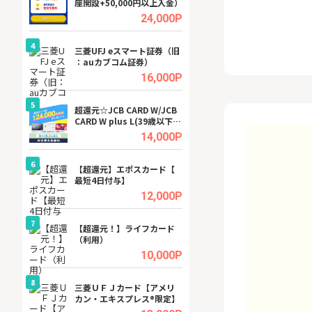
座開設+50,000円以上入金）
ビジネスツール導
高還元中※
.5%
24,000P
4
4
a（
三菱UFJ eスマート証券（旧
【無料即P】dア
：auカブコム証券）
【31日間無料】
.5%
16,000P
5
5
tel
超還元☆JCB CARD W/JCB
※還元アップ※DO
CARD W plus L(39歳以下限
（新規物件問合せ
定)
.0%
14,000P
6
6
内
【超還元】エポスカード【
Cievo(シエボ)
最短4日付与】
.0%
12,000P
7
7
行）
【超還元！】ライフカード
GFS無料特別講座
（利用）
聴）
.0%
10,000P
8
8
三菱ＵＦＪカード【アメリ
【無料アンケート
カン・エキスプレス®限定】
15歳〜29歳のみ
ンサイト