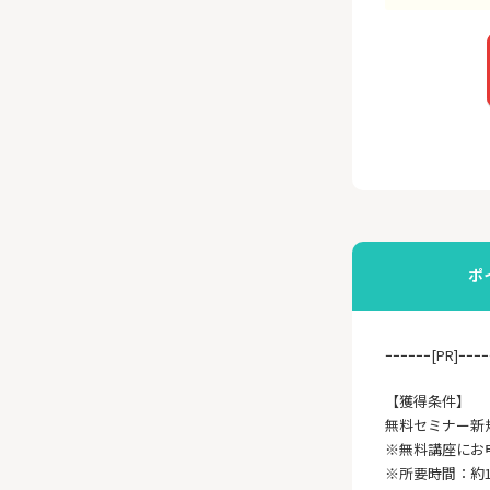
ポ
ｰｰｰｰｰｰ[PR]ｰｰｰｰ
【獲得条件】
無料セミナー新
※無料講座にお
※所要時間：約1