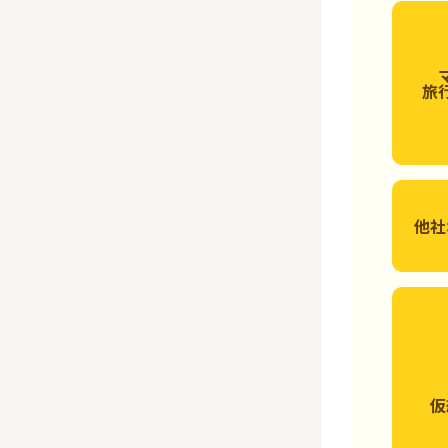
旅
他社
仮