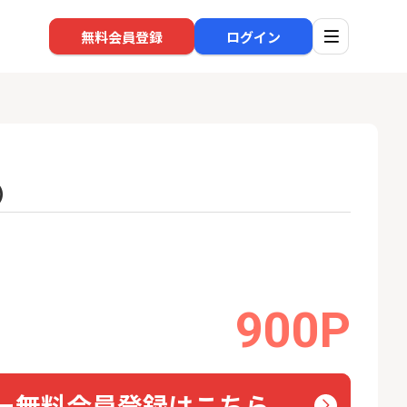
無料会員登録
ログイン
）
口座開設
回線
1
1
BI証券（新規口
※過去最高※Alterna Bank
auひ
000円以上入金）
（オルタナバンク）1万円投
資完了
24,000P
10,000P
900P
2
2
eスマート証券（旧
SBI新生銀行「口座開設」
ソフト
ム証券）
nk Li
16,000P
1,500P
3
3
ー無料会員登録はこちら
【合計8,000P】楽天銀行 口
【東海