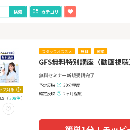
検索
カテゴリ
スタッフオススメ
無料
簡単
GFS無料特別講座（動画視聴
クレカ
証券
無料セミナー新規受講完了
1
1
！】U-NE
【過去最高還元】三菱ＵＦ
【超還元】S
試し]
Ｊカード【最大42,000円相
座開設+50,
予定反映
30分程度
当】
2,000P
12,000P
ップ対象
確定反映
2ヶ月程度
4.5
（
308件
）
2
2
ーナスウォ
【超還元】エポスカード【
三菱UFJ 
めのモニ
最短4日付与】
：auカブコ
14,000P
12,000P
3
3
簡単1分！モッピ
Tトレンド
【超還元！】ライフカード
楽天証券