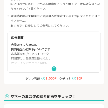
問い合わせた場合、いかなる理由があろうとポイント付与対象外とな
りますのでご了承ください。
※ 獲得時期は必ず期間中に認証可否が確定する事を保証するものではご
ざいません。
あくまでも目安としてご参考にしてください。
広告概要
容量たっぷり30GB、
国内通話5分無料もついてます
高品質な4G/5Gネットワーク
時間帯による速度制限もなし。
オンラインでサクッと契約。
24時間いつでも受け付け可能。
迷わずシンプルで分かりやすい申し込みサイトをご用意。
1,000P
30P
ダウン報酬
クチコミ
マネーのミカタの紹介動画をチェック！