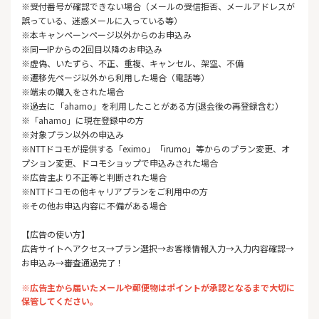
※受付番号が確認できない場合（メールの受信拒否、メールアドレスが
誤っている、迷惑メールに入っている等）
※本キャンペーンページ以外からのお申込み
※同一IPからの2回目以降のお申込み
※虚偽、いたずら、不正、重複、キャンセル、架空、不備
※遷移先ページ以外から利用した場合（電話等）
※端末の購入をされた場合
※過去に「ahamo」を利用したことがある方(退会後の再登録含む）
※「ahamo」に現在登録中の方
※対象プラン以外の申込み
※NTTドコモが提供する「eximo」「irumo」等からのプラン変更、オ
プション変更、ドコモショップで申込みされた場合
※広告主より不正等と判断された場合
※NTTドコモの他キャリアプランをご利用中の方
※その他お申込内容に不備がある場合
【広告の使い方】
広告サイトへアクセス→プラン選択→お客様情報入力→入力内容確認→
お申込み→審査通過完了！
※広告主から届いたメールや郵便物はポイントが承認となるまで大切に
保管してください。