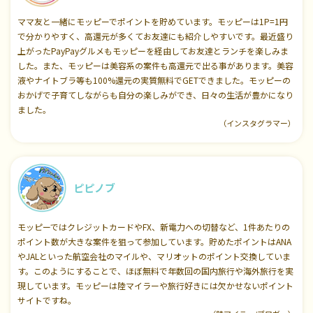
ママ友と一緒にモッピーでポイントを貯めています。モッピーは1P=1円
で分かりやすく、高還元が多くてお友達にも紹介しやすいです。最近盛り
上がったPayPayグルメもモッピーを経由してお友達とランチを楽しみま
した。また、モッピーは美容系の案件も高還元で出る事があります。美容
液やナイトブラ等も100%還元の実質無料でGETできました。モッピーの
おかげで子育てしながらも自分の楽しみができ、日々の生活が豊かになり
ました。
（インスタグラマー）
ピピノブ
モッピーではクレジットカードやFX、新電力への切替など、1件あたりの
ポイント数が大きな案件を狙って参加しています。貯めたポイントはANA
やJALといった航空会社のマイルや、マリオットのポイント交換していま
す。このようにすることで、ほぼ無料で年数回の国内旅行や海外旅行を実
現しています。モッピーは陸マイラーや旅行好きには欠かせないポイント
サイトですね。