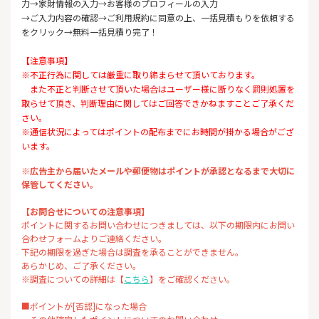
力→家財情報の入力→お客様のプロフィールの入力
→ご入力内容の確認→ご利用規約に同意の上、一括見積もりを依頼する
をクリック→無料一括見積り完了！
【注意事項】
※不正行為に関しては厳重に取り締まらせて頂いております。
また不正と判断させて頂いた場合はユーザー様に断りなく罰則処置を
取らせて頂き、判断理由に関してはご回答できかねますことご了承くだ
さい。
※通信状況によってはポイントの配布までにお時間が掛かる場合がござ
います。
※広告主から届いたメールや郵便物はポイントが承認となるまで大切に
保管してください。
【お問合せについての注意事項】
ポイントに関するお問い合わせにつきましては、以下の期限内にお問い
合わせフォームよりご連絡ください。
下記の期限を過ぎた場合は調査を承ることができません。
あらかじめ、ご了承ください。
※調査についての詳細は【
こちら
】をご確認ください。
■ポイントが[否認]になった場合