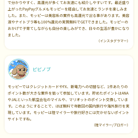
で分かりやすく、高還元が多くてお友達にも紹介しやすいです。最近盛り
上がったPayPayグルメもモッピーを経由してお友達とランチを楽しみま
した。また、モッピーは美容系の案件も高還元で出る事があります。美容
液やナイトブラ等も100%還元の実質無料でGETできました。モッピーの
おかげで子育てしながらも自分の楽しみができ、日々の生活が豊かになり
ました。
（インスタグラマー）
ピピノブ
モッピーではクレジットカードやFX、新電力への切替など、1件あたりの
ポイント数が大きな案件を狙って参加しています。貯めたポイントはANA
やJALといった航空会社のマイルや、マリオットのポイント交換していま
す。このようにすることで、ほぼ無料で年数回の国内旅行や海外旅行を実
現しています。モッピーは陸マイラーや旅行好きには欠かせないポイント
サイトですね。
（陸マイラー/ブロガー）