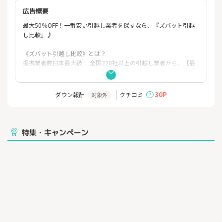
広告概要
最大50％OFF！一番安い引越し業者を探すなら、『ズバット引越
し比較』♪
《ズバット引越し比較》とは？
提携業者数日本最大級！ 全国220社以上の引越し業者から、【最
短1分】で、一番安い引越し業者が探せます♪
なんと！最大50％OFF！？
ご紹介件数は2,200万件突破！
30P
ダウン報酬
クチコミ
対象外
特集・キャンペーン