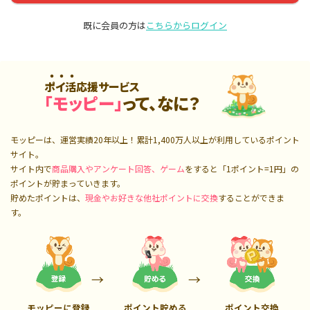
既に会員の方は
こちらからログイン
ポイ活応援サービス
「モッピー」
って、なに？
モッピーは、運営実績20年以上！累計
1,400万人
以上が利用しているポイント
サイト。
サイト内で
商品購入やアンケート回答、ゲーム
をすると「1ポイント=1円」の
ポイントが貯まっていきます。
貯めたポイントは、
現金やお好きな他社ポイントに交換
することができま
す。
モッピーに登録
ポイント貯める
ポイント交換