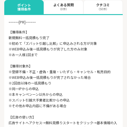
よくある質問
クチコミ
ポイント
獲得条件
（0件）
（50件）
ｰｰｰｰｰｰ[PR]ｰｰｰｰｰｰ
【獲得条件】
新規無料一括見積もり完了
※初めて「ズバット引越し比較」に申込みされる方が対象
※WEB申込み後一括見積もりが完了した方のみ対象
※お一人様1回まで
【獲得対象外】
※登録不備・不正・虚偽・重複・いたずら・キャンセル・転売目的
※WEB申込み後一括見積もりが完了されなかった場合
※2回目以降の一括見積もり
※同一IPからの申込
※本キャンペンーン以外からの申込
※スバット引越大手業者比較からの申込
※その他お申込内容に不備がある場合
【広告の使い方】
広告サイトへアクセス→無料見積りスタートをクリック→基本情報の入