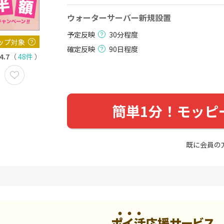
700P
1,000P
ウォーターサーバー新規設置
予定反映
30分程度
ップ対象
確定反映
90日程度
4.7
（
48件
）
簡単1分！モッピ
既に会員の
ポイ活応援サービス