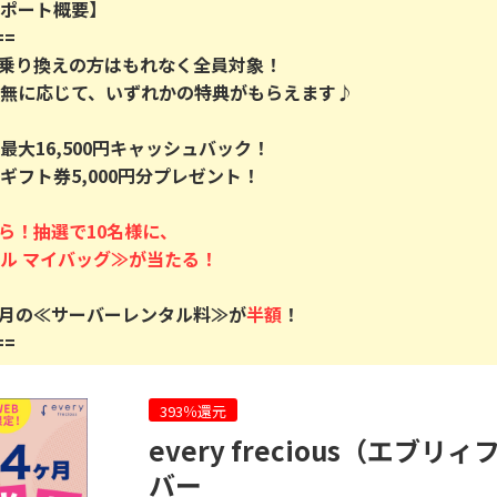
入診断※
（利用）
ポート概要】

5,000P
10,000P
お乗り換えの方はもれなく全員対象！

4
4
ニメストア
超還元☆JCB CARD W/JCB
IG証券
無に応じて、いずれかの特典がもらえます♪

CARD W plus L(39歳以下限
定)
800P
14,000P
大16,500円キャッシュバック！

5
5
nギフト券5,000円分プレゼント！

OR賃貸
三菱ＵＦＪカード【アメリ
松井証券【
）
カン・エキスプレス®限定】
2,100P
13,000P
ら！抽選で10名様に、

6
6
【合計最大18,700円相当！
SUSTEN(
】楽天カード【JCBキャンペ
座
ーン実施中】
初月の≪サーバーレンタル料≫が
半額
8,000P
10,000P
==
7
7
（動画視
【最大38,000円相当】三井
マネックス証
住友カード（NL）
取引可能★
900P
9,000P
393％還元
every frecious（エ
8
8
3回回答（
PayPayカード＜最短7日付
SBI証券 確
バー
）】楽天イ
与＞
o