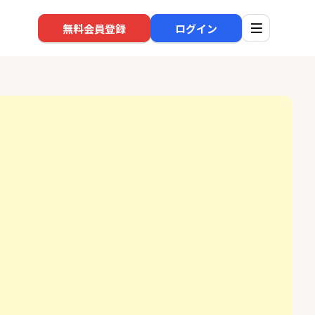
無料会員登録
ログイン
口座開設
回線
1
1
BI証券（新規口
※過去最高※Alterna Bank
auひ
000円以上入金）
（オルタナバンク）1万円投
資完了
24,000P
10,000P
2
2
eスマート証券（旧
SBI新生銀行「口座開設」
ソフト
ム証券）
nk Li
16,000P
1,500P
3
3
【合計8,000P】楽天銀行 口
【東海