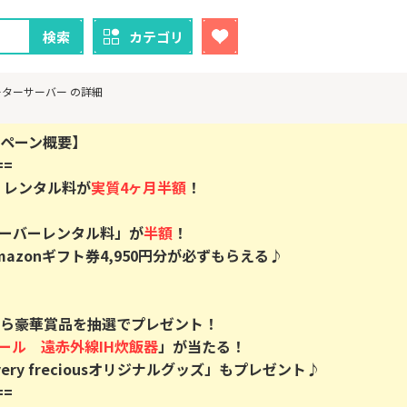
検索
カテゴリ
ォーターサーバー の詳細
=

！レンタル料が
実質4ヶ月半額
！
クレカ
証券
サーバーレンタル料」が
半額
！

1
1
！】U-NE
【過去最高還元】三菱ＵＦ
【超還元】S
mazonギフト券4,950円分が必ずもらえる♪

試し]
Ｊカード【最大42,000円相
座開設+50,
当】
2,000P
12,000P
2
2
ーナスウォ
【超還元】エポスカード【
三菱UFJ 
ら豪華賞品を抽選でプレゼント！

めのモニ
最短4日付与】
：auカブコ
ール　遠赤外線IH炊飯器
」が当たる！

14,000P
12,000P
=

3
3
Tトレンド
【超還元！】ライフカード
楽天証券