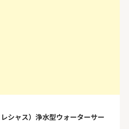
座開設
コミュ
13,000P
1,500P
4
4
ミラリタ｜初回投資でAmaz
ドコモ 
onギフト5,000円分プレゼ
ント
18,000P
15,000P
5
5
口座開設】
※過去最高20,000P！※【三
NUR
井住友銀行】法人ネット口
ョン）
座 Trunk
1,500P
18,000P
6
6
サステン)NISA口
みずほ銀行 口座開設
カシモ
ス）
14,000P
6,000P
7
7
券★100円から
SBI FXトレード【無料口座
EO光
開設】
8,500P
4,500P
ブリィフレシャス）浄水型ウォーターサー
8
8
定拠出年金 iDeC
松井証券【口座開設】
BB.e
ーエキ