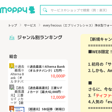
トップ
サービス
every frecious（エブリィフレシャス）浄水型ウ
ジャンル別ランキング
==========
■WEB限定
総合
無料
1.初月の「
1
1
※過去最高※Alterna Bank
【8/16まで超還元
2.しかも、A
（オルタナバンク）1万円投
XT[31日間無料お
資完了
.0%
10,000P
■

2
2
宿予
【過去最高還元】三菱ＵＦ
※還元UP※ヴィ
さらに、今な
Ｊカード【最大42,000円相
ーカー【女性のた
3.「
ティファ
当】
ターサイト】
.0%
12,000P
==========
3
3
ング
【超還元】SBI証券（新規口
【リピートOK】I