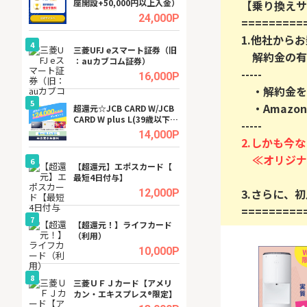
座開設+50,000円以上入金）
ビジネスツール導
【乗り換えサ
高還元中※
.5%
24,000P
1.他社から
4
4
a（
三菱UFJ eスマート証券（旧
【無料即P】dア
　解約金の有
：auカブコム証券）
【31日間無料】
-----

.5%
16,000P
　・解約金を最
5
5
　・Amazo
tel
超還元☆JCB CARD W/JCB
※還元アップ※DO
CARD W plus L(39歳以下限
（新規物件問合せ
定)
.0%
14,000P
2.しかも今な
6
6
内
【超還元】エポスカード【
Cievo(シエボ)
最短4日付与】
3.さらに、
.0%
12,000P
=========
7
7
行）
【超還元！】ライフカード
GFS無料特別講座
（利用）
聴）
.0%
10,000P
8
8
三菱ＵＦＪカード【アメリ
【無料アンケート
カン・エキスプレス®限定】
15歳〜29歳のみ
ンサイト