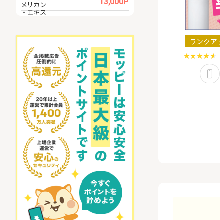
.0%
13,000P
ランクア