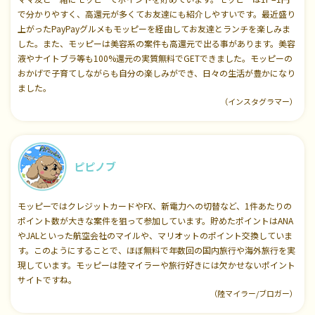
で分かりやすく、高還元が多くてお友達にも紹介しやすいです。最近盛り
上がったPayPayグルメもモッピーを経由してお友達とランチを楽しみま
した。また、モッピーは美容系の案件も高還元で出る事があります。美容
液やナイトブラ等も100%還元の実質無料でGETできました。モッピーの
おかげで子育てしながらも自分の楽しみができ、日々の生活が豊かになり
ました。
（インスタグラマー）
ピピノブ
モッピーではクレジットカードやFX、新電力への切替など、1件あたりの
ポイント数が大きな案件を狙って参加しています。貯めたポイントはANA
やJALといった航空会社のマイルや、マリオットのポイント交換していま
す。このようにすることで、ほぼ無料で年数回の国内旅行や海外旅行を実
現しています。モッピーは陸マイラーや旅行好きには欠かせないポイント
サイトですね。
（陸マイラー/ブロガー）