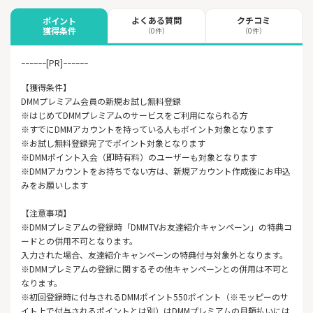
よくある質問
クチコミ
ポイント
獲得条件
（0件）
（0件）
ｰｰｰｰｰｰ[PR]ｰｰｰｰｰｰ
【獲得条件】
DMMプレミアム会員の新規お試し無料登録
※はじめてDMMプレミアムのサービスをご利用になられる方
※すでにDMMアカウントを持っている人もポイント対象となります
※お試し無料登録完了でポイント対象となります
※DMMポイント入会（即時有料）のユーザーも対象となります
※DMMアカウントをお持ちでない方は、新規アカウント作成後にお申込
みをお願いします
【注意事項】
※DMMプレミアムの登録時「DMMTVお友達紹介キャンペーン」の特典コ
ードとの併用不可となります。
入力された場合、友達紹介キャンペーンの特典付与対象外となります。
※DMMプレミアムの登録に関するその他キャンペーンとの併用は不可と
なります。
※初回登録時に付与されるDMMポイント550ポイント（※モッピーのサ
イト上で付与されるポイントとは別）はDMMプレミアムの月額払いには