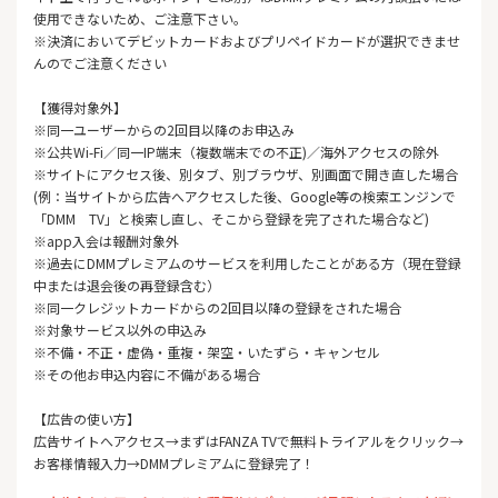
使用できないため、ご注意下さい。
※決済においてデビットカードおよびプリペイドカードが選択できませ
んのでご注意ください
【獲得対象外】
※同一ユーザーからの2回目以降のお申込み
※公共Wi-Fi／同一IP端末（複数端末での不正)／海外アクセスの除外
※サイトにアクセス後、別タブ、別ブラウザ、別画面で開き直した場合
(例：当サイトから広告へアクセスした後、Google等の検索エンジンで
「DMM TV」と検索し直し、そこから登録を完了された場合など)
※app入会は報酬対象外
※過去にDMMプレミアムのサービスを利用したことがある方（現在登録
中または退会後の再登録含む）
※同一クレジットカードからの2回目以降の登録をされた場合
※対象サービス以外の申込み
※不備・不正・虚偽・重複・架空・いたずら・キャンセル
※その他お申込内容に不備がある場合
【広告の使い方】
広告サイトへアクセス→まずはFANZA TVで無料トライアルをクリック→
お客様情報入力→DMMプレミアムに登録完了！