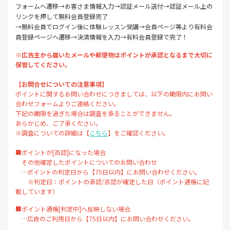
フォームへ遷移→お客さま情報入力→認証メール送付→認証メール上の
リンクを押して無料会員登録完了
→無料会員でログイン後に体験レッスン受講→会員ページ等より有料会
員登録ページへ遷移→決済情報を入力→有料会員登録で完了！
※広告主から届いたメールや郵便物はポイントが承認となるまで大切に
保管してください。
【お問合せについての注意事項】
ポイントに関するお問い合わせにつきましては、以下の期限内にお問い
合わせフォームよりご連絡ください。
下記の期限を過ぎた場合は調査を承ることができません。
あらかじめ、ご了承ください。
※調査についての詳細は【
こちら
】をご確認ください。
■ポイントが[否認]になった場合
その他確定したポイントについてのお問い合わせ
…ポイントの判定日から【75日以内】にお問い合わせください。
※判定日：ポイントの承認/否認が確定した日（ポイント通帳に記
載しています）
■ポイント通帳[判定中]へ反映しない場合
…広告のご利用日から【75日以内】にお問い合わせください。