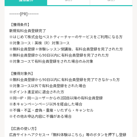
ｰｰｰｰｰｰ[PR]ｰｰｰｰｰｰ
【獲得条件】
新規有料会員登録完了
※はじめて株式会社ベストティーチャーのサービスをご利用になる方
※対象コース：英検（R）対策コース
※無料会員登録＋体験レッスン受講後、有料会員登録を完了された方
※無料会員登録から90日以内に有料会員登録を完了された方
※対象コースで有料会員登録をされた場合のみ対象
【獲得対象外】
※無料会員登録から90日以内に有料会員登録を完了できなかった方
※対象コース以外で有料会員登録をされた場合
※ポイント進呈前に退会された方
※同一IP・同一ユーザーからの2回目以降の有料会員登録
※本キャンペーンページ以外を経由した場合
※不備・不正・虚偽・重複・いたずら・キャンセル
※その他お申込内容に不備がある場合
【広告の使い方】
広告サイトへアクセス→「無料体験はこちら」等のボタンを押下し登録