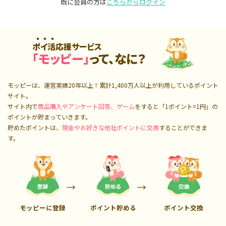
既に会員の方は
こちらからログイン
ポイ活応援サービス
「モッピー」
って、なに？
モッピーは、運営実績20年以上！累計
1,400万人
以上が利用しているポイント
サイト。
サイト内で
商品購入やアンケート回答、ゲーム
をすると「1ポイント=1円」の
ポイントが貯まっていきます。
貯めたポイントは、
現金やお好きな他社ポイントに交換
することができま
す。
モッピーに登録
ポイント貯める
ポイント交換