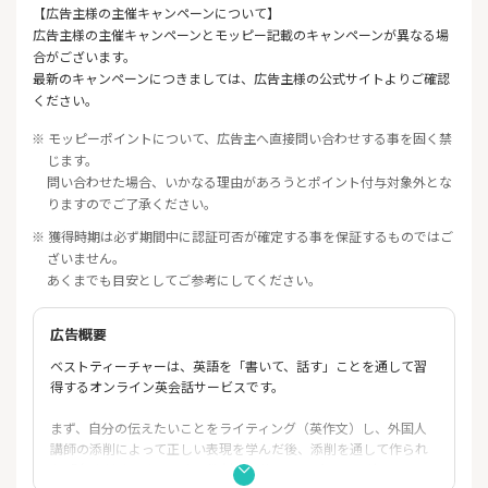
【広告主様の主催キャンペーンについて】
広告主様の主催キャンペーンとモッピー記載のキャンペーンが異なる場
合がございます。
最新のキャンペーンにつきましては、広告主様の公式サイトよりご確認
ください。
※ モッピーポイントについて、広告主へ直接問い合わせする事を固く禁
じます。
問い合わせた場合、いかなる理由があろうとポイント付与対象外とな
りますのでご了承ください。
※ 獲得時期は必ず期間中に認証可否が確定する事を保証するものではご
ざいません。
あくまでも目安としてご参考にしてください。
広告概要
ベストティーチャーは、英語を「書いて、話す」ことを通して習
得するオンライン英会話サービスです。
まず、自分の伝えたいことをライティング（英作文）し、外国人
講師の添削によって正しい表現を学んだ後、添削を通して作られ
た「自分だけのオリジナル教材」を使い、スピーキングレッスン