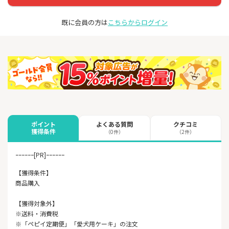
既に会員の方は
こちらからログイン
よくある質問
クチコミ
ポイント
獲得条件
（0件）
（2件）
ｰｰｰｰｰｰ[PR]ｰｰｰｰｰｰ
【獲得条件】
商品購入
【獲得対象外】
※送料・消費税
※「ペピイ定期便」「愛犬用ケーキ」の注文