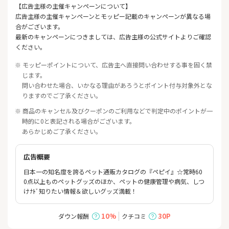
【広告主様の主催キャンペーンについて】
広告主様の主催キャンペーンとモッピー記載のキャンペーンが異なる場
合がございます。
最新のキャンペーンにつきましては、広告主様の公式サイトよりご確認
ください。
※ モッピーポイントについて、広告主へ直接問い合わせする事を固く禁
じます。
問い合わせた場合、いかなる理由があろうとポイント付与対象外とな
りますのでご了承ください。
※ 商品のキャンセル及びクーポンのご利用などで判定中のポイントが一
時的に0と表記される場合がございます。
あらかじめご了承ください。
広告概要
日本一の知名度を誇るペット通販カタログの『ペピイ』☆常時60
0点以上ものペットグッズのほか、ペットの健康管理や病気、しつ
けﾅﾄﾞ知りたい情報＆欲しいグッズ満載！
10%
30P
ダウン報酬
クチコミ