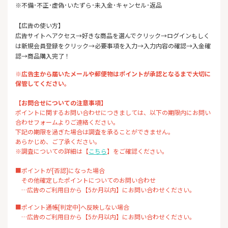
※不備･不正･虚偽･いたずら･未入金･キャンセル･返品
【広告の使い方】
広告サイトへアクセス→好きな商品を選んでクリック→ログインもしく
は新規会員登録をクリック→必要事項を入力→入力内容の確認→入金確
認→商品購入完了！
※広告主から届いたメールや郵便物はポイントが承認となるまで大切に
保管してください。
【お問合せについての注意事項】
ポイントに関するお問い合わせにつきましては、以下の期限内にお問い
合わせフォームよりご連絡ください。
下記の期限を過ぎた場合は調査を承ることができません。
あらかじめ、ご了承ください。
※調査についての詳細は【
こちら
】をご確認ください。
■ポイントが[否認]になった場合
その他確定したポイントについてのお問い合わせ
…広告のご利用日から【5か月以内】にお問い合わせください。
■ポイント通帳[判定中]へ反映しない場合
…広告のご利用日から【5か月以内】にお問い合わせください。