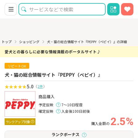
トップ
ショッピング
犬・猫の総合情報サイト『PEPPY（ペピイ）』の詳細
愛犬との暮らしに必要な情報満載のポータルサイト♪
リピートOK
犬・猫の総合情報サイト『PEPPY（ペピイ）』
5.0
（
2件
）
商品購入
予定反映
7～10日程度
確定反映
入金後100日前後
2.5%
ランクアップ対象
購入金額の
ランクボーナス