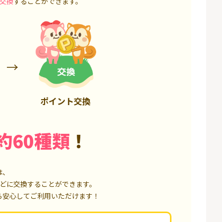
交換
することができます。
3,200P
18,000P
ポイント交換
約60種類
！
は、
どに交換することができます。
ら安心してご利用いただけます！