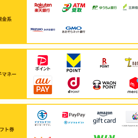
現金系
子マネー
フト券