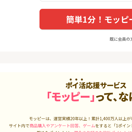
めのモニ
（利用）
14,000P
10,000P
簡単1分！モッピ
4
4
（動画視
【超還元】エポスカード【
三菱UFJ 
最短4日付与】
：auカブコ
900P
12,000P
既に会員の
5
5
ニメストア
超還元☆JCB CARD W/JCB
松井証券【
CARD W plus L(39歳以下限
定)
800P
14,000P
6
6
Tトレンド
【8/9まで13,000P】三井住
SBI証券 確
入診断※
友カード ゴールド（NL）
o
ポイ活応援サービス
5,000P
13,000P
「モッピー」
って、な
7
7
ds(ファ
【過去最高★20,000P】JAL
JFX「MATR
家登録】
カード CLUB-Aゴールドカー
トリックス
ド/CLUB-Aカード（VISA）
2,500P
20,000P
モッピーは、運営実績20年以上！累計
1,400万人
以上が
8
8
しのコン
【合計最大18,700円相当！
【高還元】楽天
サイト内で
商品購入やアンケート回答、ゲーム
をすると「1ポイン
】楽天カード【JCBキャンペ
ーン実施中】