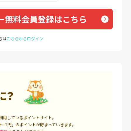
座開設
コミュ
13,000P
1,500P
ー無料会員登録はこちら
4
4
eスマート証券（旧
※合計最大81,800円相当※
GMO
ム証券）
【三井住友銀行】Olive口座
(新規
開設
16,000P
4,400P
方は
こちらからログイン
5
5
口座開設】
【超還元】SBI証券(新規総
ドコモ 
合口座開設+NISA口座開設)
1,500P
7,500P
6
6
定拠出年金 iDeC
松井証券【口座開設】
NUR
ョン）
6,000P
1,500P
に？
7
7
IX TRADER（マ
SBI証券 確定拠出年金 iDeC
カシモ
トレーダー）」
o
ス）
12,000P
6,000P
利用しているポイントサイト。
8
8
証券 iDeCo
※過去最高20,000P！※【三
BB.e
ト=1円」のポイントが貯まっていきます。
井住友銀行】法人ネット口
ーエキ
座 Trunk