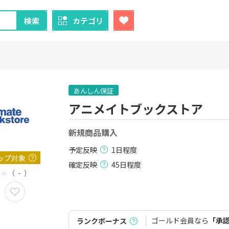
検索
カテゴリ
あんしん保証
アニメイトブックストア
クレカ
証券
新規商品購入
1
1
【最大38,000円相当】三井
SBI証券（新
住友カード（NL）
000円以上
予定反映
1日程度
8,000P
9,000P
ップ対象
確定反映
45日程度
（ - ）
2
2
！】U-NE
【過去最高還元】三菱ＵＦ
IG証券
試し]
Ｊカード【最大42,000円相
当】
2,000P
12,000P
ゴールド会員なら
「承
ランクボーナス
3
3
ーナスウォ
【超還元！】ライフカード
楽天証券