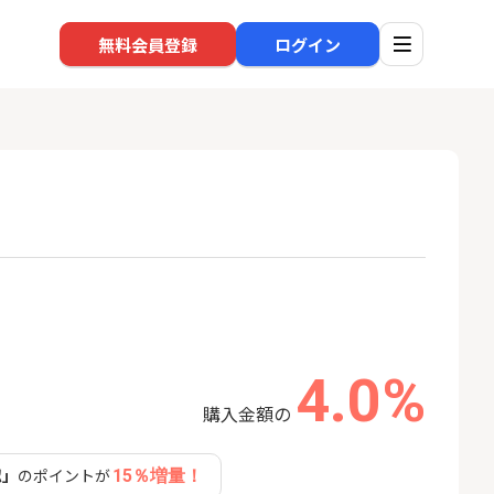
無料会員登録
ログイン
口座開設
回線
1
1
規口座開設+50,
※過去最高※Alterna Bank
ソフト
入金）
（オルタナバンク）1万円投
nk Li
資完了
22,000P
10,000P
4.0%
2
2
SBI新生銀行「口座開設」
auひ
購入金額の
18,000P
1,500P
認」
のポイントが
15％増量！
3
3
【合計8,000P】楽天銀行 口
【東海