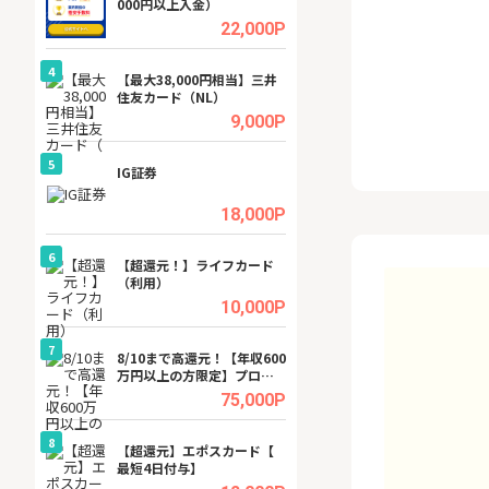
000円以上入金）
ーカー【女性のた
ターサイト】
.5%
22,000P
4
4
ング
【最大38,000円相当】三井
GFS無料特別講座
住友カード（NL）
聴）
.5%
9,000P
5
5
tel
IG証券
【無料即P】dア
【31日間無料】
.0%
18,000P
6
6
行）
【超還元！】ライフカード
【リピートOK】I
（利用）
ビジネスツール導
高還元中※
.0%
10,000P
7
7
内
8/10まで高還元！【年収600
【還元UP中】Fun
万円以上の方限定】プロパ
ンズ)【無料投資
ティエージェントの不動産
.0%
75,000P
投資WEB面談
8
8
ワクワ
【超還元】エポスカード【
【無料相談】暮ら
ャ
最短4日付与】
シェルジュ