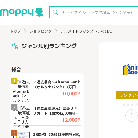
トップ
ショッピング
アニメイトブックストアの詳細
ジャンル別ランキング
総合
無料
1
1
※過去最高※Alterna Bank
Cievo(シエボ)
（オルタナバンク）1万円投
資完了
.0%
10,000P
ランクア
2
2
宿予
【過去最高還元】三菱ＵＦ
【8/16まで超還元
Ｊカード【最大42,000円相
XT[31日間無料お
当】
.0%
12,000P
3
3
a（
SBI証券（新規口座開設+50,
※還元UP※ヴィ