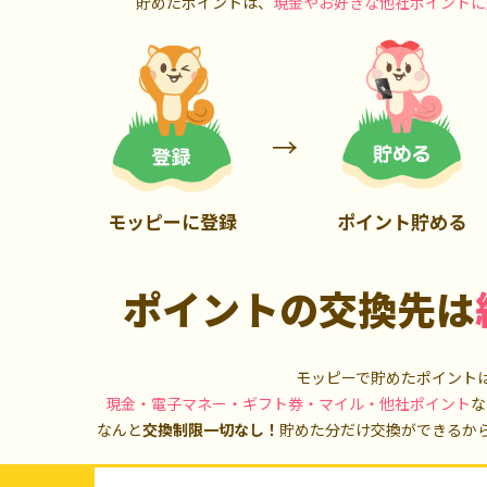
貯めたポイントは、
現金やお好きな他社ポイントに
5,000P
10,000P
モッピーに登録
ポイント貯める
ポイントの交換先は
モッピーで貯めたポイント
現金・電子マネー・ギフト券・マイル・他社ポイント
な
なんと
交換制限一切なし！
貯めた分だけ交換ができるか