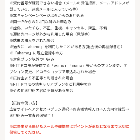
※受付番号が確認できない場合（メールの受信拒否、メールアドレスが
誤っている、迷惑メールに入っている等）
※本キャンペーンページ以外からのお申込み
※同一IPからの2回目以降のお申込み
※虚偽、いたずら、不正、重複、キャンセル、架空、不備
※遷移先ページ以外から利用した場合（電話等）
※端末の購入をされた場合
※過去に「ahamo」を利用したことがある方(退会後の再登録含む）
※「ahamo」に現在登録中の方
※対象プラン以外の申込み
※NTTドコモが提供する「eximo」「irumo」等からのプラン変更、オ
プション変更、ドコモショップで申込みされた場合
※広告主より不正等と判断された場合
※NTTドコモの他キャリアプランをご利用中の方
※その他お申込内容に不備がある場合
【広告の使い方】
広告サイトへアクセス→プラン選択→お客様情報入力→入力内容確認→
お申込み→審査通過完了！
※広告主から届いたメールや郵便物はポイントが承認となるまで大切に
保管してください。