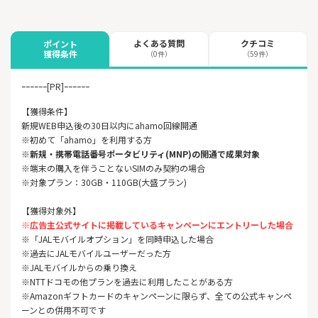
よくある質問
クチコミ
ポイント
獲得条件
（0件）
（59件）
ｰｰｰｰｰｰ[PR]ｰｰｰｰｰｰ
【獲得条件】
新規WEB申込後の30日以内にahamo回線開通
※初めて「ahamo」を利用する方
※新規・携帯電話番号ポータビリティ(MNP)の開通で成果対象
※端末の購入を伴うことないSIMのみ契約の場合
※対象プラン：30GB・110GB(大盛プラン)
【獲得対象外】
※広告主公式サイトに掲載しているキャンペーンにエントリーした場合
※「JALモバイルオプション」を同時申込した場合
※過去にJALモバイルユーザーだった方
※JALモバイルからの乗り換え
※NTTドコモの他プランを過去に利用したことがある方
※Amazonギフトカードのキャンペーンに限らず、全ての公式キャンペ
ーンとの併用不可です