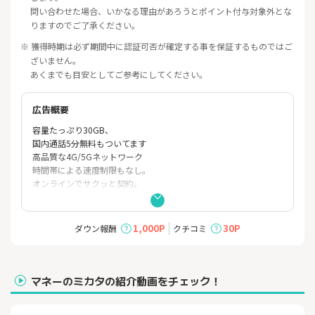
問い合わせた場合、いかなる理由があろうとポイント付与対象外とな
りますのでご了承ください。
※ 獲得時期は必ず期間中に認証可否が確定する事を保証するものではご
ざいません。
あくまでも目安としてご参考にしてください。
広告概要
容量たっぷり30GB、
国内通話5分無料もついてます
高品質な4G/5Gネットワーク
時間帯による速度制限もなし。
オンラインでサクッと契約。
24時間いつでも受け付け可能。
迷わずシンプルで分かりやすい申し込みサイトをご用意。
1,000P
30P
ダウン報酬
クチコミ
マネーのミカタの紹介動画をチェック！