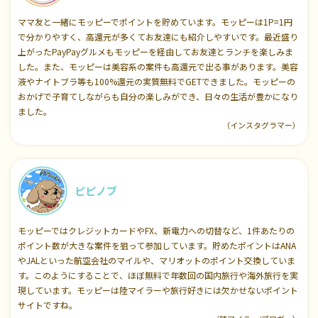
ママ友と一緒にモッピーでポイントを貯めています。モッピーは1P=1円
で分かりやすく、高還元が多くてお友達にも紹介しやすいです。最近盛り
上がったPayPayグルメもモッピーを経由してお友達とランチを楽しみま
した。また、モッピーは美容系の案件も高還元で出る事があります。美容
液やナイトブラ等も100%還元の実質無料でGETできました。モッピーの
おかげで子育てしながらも自分の楽しみができ、日々の生活が豊かになり
ました。
（インスタグラマー）
ピピノブ
モッピーではクレジットカードやFX、新電力への切替など、1件あたりの
ポイント数が大きな案件を狙って参加しています。貯めたポイントはANA
やJALといった航空会社のマイルや、マリオットのポイント交換していま
す。このようにすることで、ほぼ無料で年数回の国内旅行や海外旅行を実
現しています。モッピーは陸マイラーや旅行好きには欠かせないポイント
サイトですね。