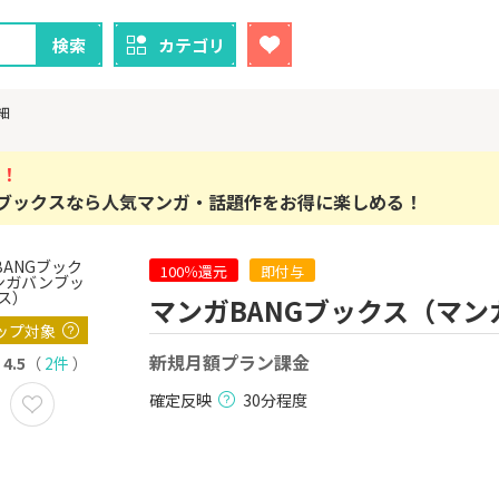
検索
カテゴリ
細
！
Gブックスなら人気マンガ・話題作をお得に楽しめる！
クレカ
証券
100％還元
即付与
1
1
！】U-NE
【過去最高還元】三菱ＵＦ
※15日まで
マンガBANGブックス（マ
試し]
Ｊカード【最大42,000円相
FJ eスマー
ップ対象
当】
カブコム証
2,000P
12,000P
新規月額プラン課金
4.5
（
2件
）
2
2
ニメストア
【超還元】エポスカード【
IG証券
確定反映
30分程度
最短4日付与】
800P
12,000P
3
3
Tトレンド
【超還元！】ライフカード
※土日限定