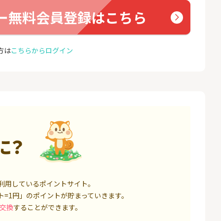
座開設
ョン）
ー無料会員登録はこちら
17,000P
1,500P
4
4
BI証券（新規口
【親権者さまの代理申込専
グロー
000円以上入金）
用】三井住友銀行Oliveお子
方は
こちらからログイン
さま用口座
25,000P
4,400P
5
5
券★100円から
SBI新生銀行「口座開設」
GMO
（キャ
8,500P
1,500P
6
6
定拠出年金 iDeC
GMOあおぞらネット銀行【
＜1ギ
法人口座開設】
ト×ド
に？
6,000P
20,100P
7
7
回りファンド(
【超還元】SBI証券(新規総
Yステ
投資完了)
合口座開設+NISA口座開設)
85,000P
7,500P
利用しているポイントサイト。
ト=1円」のポイントが貯まっていきます。
8
8
回りファンド(
※過去最高20,000P！※【三
お名前
交換
することができます。
完了)
井住友銀行】法人ネット口
座 Trunk