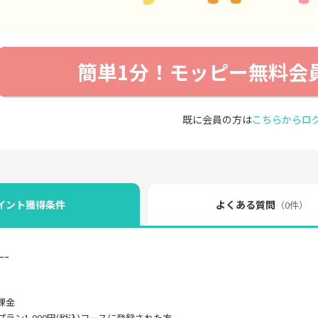
簡単1分！モッピー無料会
既に会員の方は
こちらからロ
イント獲得条件
よくある質問
（0件）
ｰｰ
課金
ラン1,000円(税込)コースに登録された方