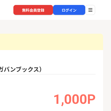
無料会員登録
ログイン
口座開設
回線
1
1
高還元中※三菱U
※過去最高※Alterna Bank
auひ
ンガバンブックス）
ト証券（旧：au
（オルタナバンク）1万円投
券）
資完了
16,000P
10,000P
2
2
みずほ銀行 口座開設
ソフト
nk Li
1,000P
18,000P
6,000P
3
3
超還元※楽天証
【合計8,000P】楽天銀行 口
NUR