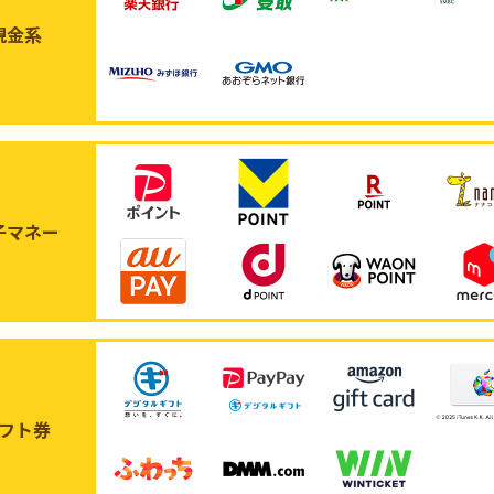
現金系
子マネー
フト券