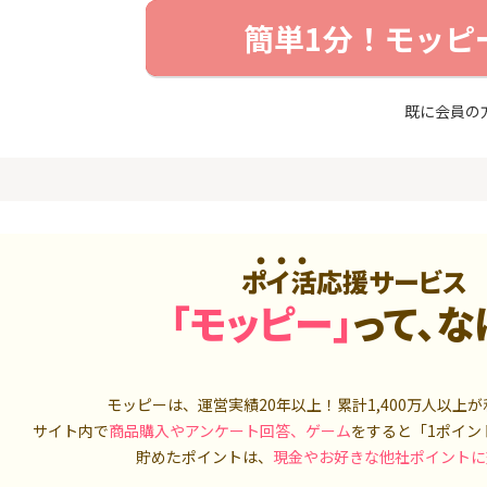
入診断※
（利用）
券
簡単1分！モッピ
5,000P
10,000P
4
4
ーナスウォ
超還元☆JCB CARD W/JCB
【超還元】S
めのモニ
CARD W plus L(39歳以下限
座開設+50,
既に会員の
定)
14,000P
14,000P
5
5
ds(ファ
【合計最大18,700円相当！
マネックス証
家登録】
】楽天カード【JCBキャンペ
取引可能★
ーン実施中】
2,500P
10,000P
6
6
MM TV（
【超還元】JAL普通カード(
SBI証券 確
ポイ活応援サービス
Master限定)
o
「モッピー」
って、な
550P
10,000P
7
7
3回回答（
【過去最高★20,000P】JAL
日産証券の利
）】楽天イ
カード CLUB-Aゴールドカー
1,000万円
ド/CLUB-Aカード（VISA）
700P
20,000P
モッピーは、運営実績20年以上！累計
1,400万人
以上が
サイト内で
商品購入やアンケート回答、ゲーム
をすると「1ポイン
8
8
（動画視
JALカード(VISA) navi 【学
日産証券の利
貯めたポイントは、
現金やお好きな他社ポイントに
生専用】
500万円投資