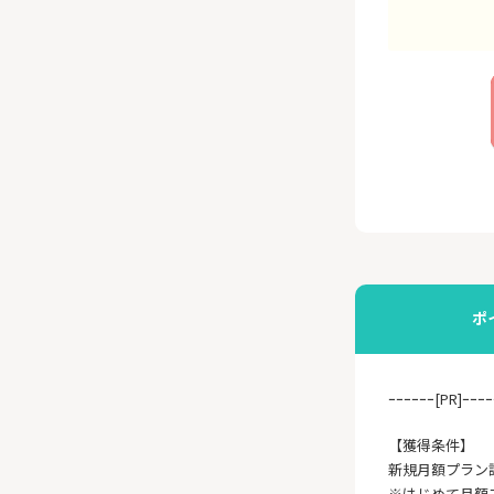
ポ
ｰｰｰｰｰｰ[PR]ｰｰｰｰ
【獲得条件】
新規月額プラン
※はじめて月額プ