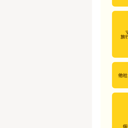
旅
他社
仮