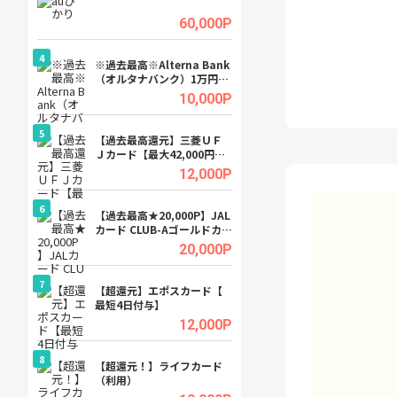
ビジネスツール導
高還元中※
.5%
60,000P
4
4
a（
※過去最高※Alterna Bank
※還元UP※ヴィ
（オルタナバンク）1万円投
ーカー【女性のた
資完了
ターサイト】
.5%
10,000P
5
5
行）
【過去最高還元】三菱ＵＦ
【還元UP中】Fun
Ｊカード【最大42,000円相
ンズ)【無料投資
当】
.0%
12,000P
6
6
tel
【過去最高★20,000P】JAL
【無料即550P】D
カード CLUB-Aゴールドカー
無料トライアル）
ド/CLUB-Aカード（VISA）
.0%
20,000P
7
7
【超還元】エポスカード【
【無料アンケート
最短4日付与】
15歳〜29歳のみ
ンサイト
.0%
12,000P
8
8
ワクワ
【超還元！】ライフカード
GFS無料特別講座
ャ
（利用）
聴）