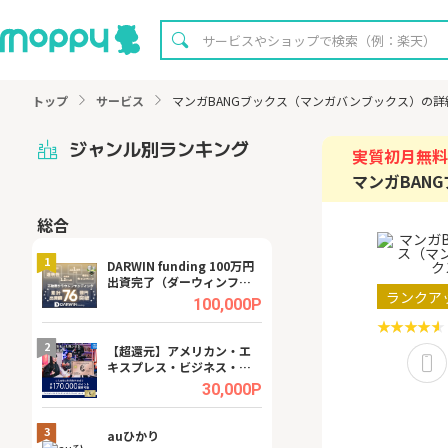
トップ
サービス
マンガBANGブックス（マンガバンブックス）の詳
ジャンル別ランキング
実質初月無料
マンガBAN
総合
無料
1
1
DARWIN funding 100万円
【8/16まで超還元
出資完了（ダーウィンファ
XT[31日間無料お
ランクア
ンディング）
.0%
100,000P
2
2
宿予
【超還元】アメリカン・エ
【無料即P】dア
キスプレス・ビジネス・ゴ
【31日間無料】
ールド・カード
.0%
30,000P
3
3
ング
auひかり
【リピートOK】I