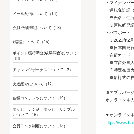
・マイナンバ
・運転免許証
メール配信について
（13）
※氏名・住所
※運転経歴証明
会員登録情報について
（23）
・パスポート
※2020年2
顔認証について
（15）
※日本国発行
ポイント獲得調査(成果調査)について
・在留カード
（8）
※在留外国人
チャレンジボーナスについて
（2）
※特定在留カ
※新様式の在
友達紹介について
（12）
※アプリバージ
各種コンテンツについて
（19）
オンライン本
モッピーレシ活・モッピーサンプル
について
（16）
▼オンライン
https://www.bank
会員ランク制度について
（14）