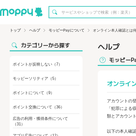
トップ
ヘルプ
モッピーPayについて
オンライン本人確認とは
カテゴリーから探す
ヘルプ
モッピーP
ポイントが反映しない
（7）
モッピーソリティア
（5）
オンライ
ポイントについて
（9）
アカウントの
ポイント交換について
（36）
「犯罪による
類とアカウン
広告の利用・獲得条件について
（31）
以下の本人確
アプリ広告について
（12）