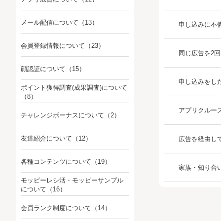
メール配信について
（13）
申し込みに不
会員登録情報について
（23）
同じ広告を2
顔認証について
（15）
申し込みをし
ポイント獲得調査(成果調査)について
（8）
アプリクルー
チャレンジボーナスについて
（2）
友達紹介について
（12）
広告を経由し
各種コンテンツについて
（19）
家族・知り合
モッピーレシ活・モッピーサンプル
について
（16）
会員ランク制度について
（14）