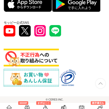
モッピー公式SNS
© CERES INC.
3000P
まずはここ
黒字還元も
08