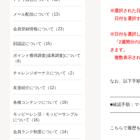
※選択された日に
メール配信について
（13）
日付を選択す
会員登録情報について
（23）
※日付を選択し
「2週間分の
顔認証について
（15）
きます。
ポイント獲得調査(成果調査)について
複数表示され
（8）
チャレンジボーナスについて
（2）
なお、以下手順
友達紹介について
（12）
――――――
各種コンテンツについて
（19）
■確認手順：
――――――
モッピーレシ活・モッピーサンプル
について
（16）
こちらで履歴
会員ランク制度について
（14）