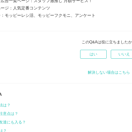
広告一覧ページ：スタッフ激推し 月額サービス！
ページ：人気定番コンテンツ
ー：モッピーレシ活、モッピーフクモニ、アンケート
このQ&Aは役に立ちました
はい
いいえ
解決しない場合はこちら
A
法は？
注意点は？
友達にも入る？
は？