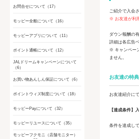
お問合せについて
（17）
ご紹介で入会
※ お友達が利
モッピー全般について
（16）
ダウン報酬の
モッピーアプリについて
（11）
詳細は各広告
※ キャンペー
ポイント通帳について
（12）
ません。
JALドリームキャンペーンについて
（6）
お友達の特典
お買い物あんしん保証について
（6）
ポイントウィズ制度について
（18）
お友達紹介に
モッピーPayについて
（32）
【達成条件】入
モッピーリユースについて
（35）
条件を達成し
モッピーフクモニ（店舗モニター）