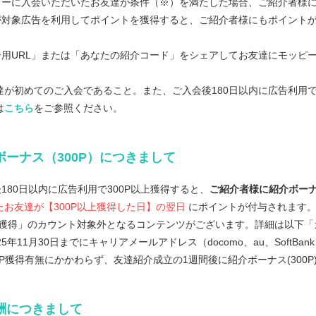
ピーに入会いただいたお友達が条件（※）を満たした場合、ご紹介者様
が対象広告を利用してポイントを獲得すると、ご紹介者様にもポイント
用URL」または「あなたの紹介コード」をシェアしてお友達にモッピ
達が初めてのご入会であること。また、ご入会後180日以内に広告利用で
は
こちら
をご参照ください。
ボーナス（300P）につきまして
180日以内に広告利用で300P以上獲得すると、
ご紹介者様に紹介ボーナス
たお友達が【300P以上獲得した日】の翌日
にポイントが付与されます
以上獲得」のカウント対象外となるコンテンツがございます。詳細は以下
25年11月30日までにキャリアメールアドレス（docomo、au、SoftB
P獲得有無にかかわらず、友達紹介成立の1週間後に紹介ボーナス(300P
酬につきまして