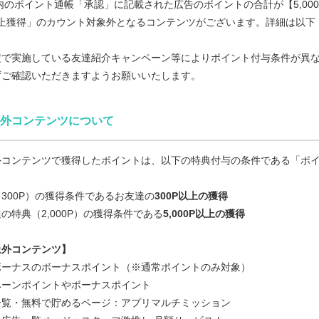
内のポイント通帳「承認」に記載された広告のポイントの合計が【5,00
0P以上獲得」のカウント対象外となるコンテンツがございます。詳細は
定で実施している友達紹介キャンペーン等によりポイント付与条件が異
ずご確認いただきますようお願いいたします。
外コンテンツについて
外コンテンツで獲得したポイントは、以下の特典付与の条件である「ポ
300P）の獲得条件であるお友達の
300P以上の獲得
の特典（2,000P）の獲得条件である
5,000P以上の獲得
象外コンテンツ】
ボーナスのボーナスポイント（※通常ポイントのみ対象）
ペーンポイントやボーナスポイント
一覧・無料で貯めるページ：アプリマルチミッション