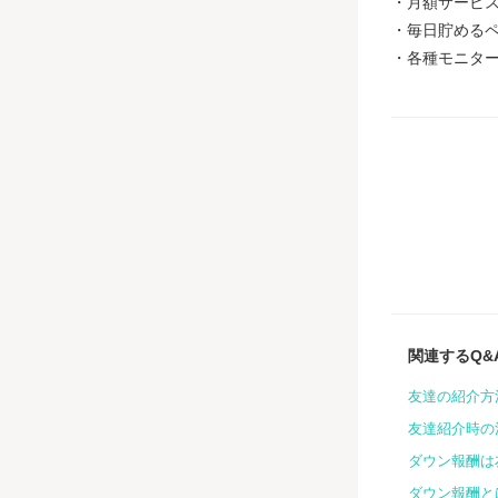
・月額サービス
・毎日貯める
・各種モニタ
関連するQ&
友達の紹介方
友達紹介時の
ダウン報酬は
ダウン報酬と