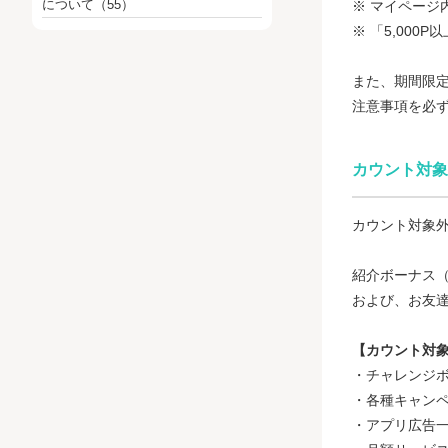
について
（55）
※ マイページ
※ 「5,00
また、期間限
注意事項を必
カウント対象
カウント対象
紹介ボーナス（
および、お友達
【カウント対
・チャレンジ
・各種キャン
・アプリ広告