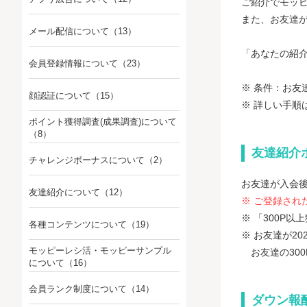
ご紹介でモッ
また、お友達
メール配信について
（13）
「あなたの紹介
会員登録情報について
（23）
※ 条件：お友
顔認証について
（15）
※ 詳しい手順
ポイント獲得調査(成果調査)について
（8）
友達紹介
チャレンジボーナスについて
（2）
お友達が入会後
友達紹介について
（12）
※ ご登録され
※ 「300P
各種コンテンツについて
（19）
※ お友達が20
モッピーレシ活・モッピーサンプル
お友達の300
について
（16）
会員ランク制度について
（14）
ダウン報