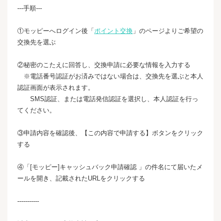
---手順---
①モッピーへログイン後「
ポイント交換
」のページよりご希望の
交換先を選ぶ
②秘密のこたえに回答し、交換申請に必要な情報を入力する
※電話番号認証がお済みではない場合は、交換先を選ぶと本人
認証画面が表示されます。
SMS認証、または電話発信認証を選択し、本人認証を行っ
てください。
③申請内容を確認後、【この内容で申請する】ボタンをクリック
する
④「[モッピー]キャッシュバック申請確認 」の件名にて届いたメ
ールを開き、記載されたURLをクリックする
-----------