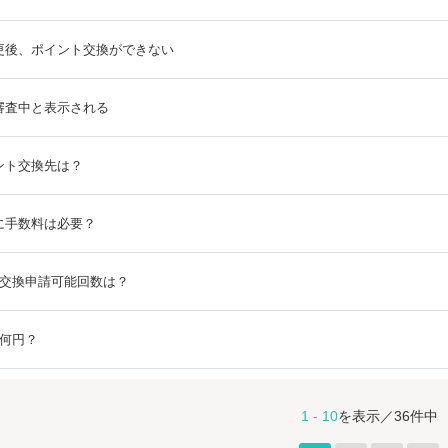
更後、ポイント交換ができない
審査中と表示される
ント交換先は？
に手数料は必要？
ト交換申請可能回数は？
て何円？
1 - 10
を表示／36件中